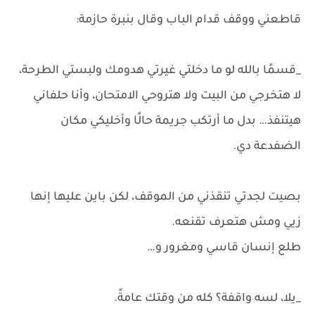
قاطعني ووقف قدام الباب وقال بنبرة حازمة:
_قسمًا بالله لو ما دخلتي غيرتي هدومك ولبستي الطرحة،
لا هتخرجي من البيت ولا هتروحي الامتحان، وأنا حلفاني
هيتنفذ… بدل ما أرتكب جريمة حالًا وأخليكي مكان
الضفدعة دي.
بصيت لجدتي تنقذني من الموقف، لكن باين عليها إنها
زيي ومش هتعرف تقنعه.
طلع إنسان قاسي ومغرور و…
_يلا، لسه واقفة؟ كله من وقتك عامةً.