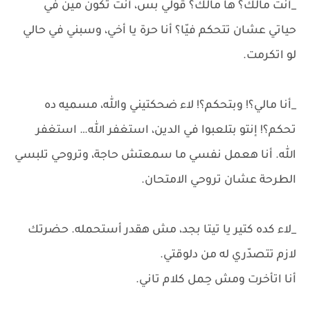
_أنت مالك؟ ها مالك؟ قولي بس، أنت تكون مين في
حياتي عشان تتحكم فيّا؟ أنا حرة يا أخي، وسبني في حالي
لو اتكرمت.
_أنا مالي؟! وبتحكم؟! لاء ضحكتيني والله، مسميه ده
تحكم؟! إنتو بتلعبوا في الدين، استغفر الله… استغفر
الله. أنا هعمل نفسي ما سمعتش حاجة، وتروحي تلبسي
الطرحة عشان تروحي الامتحان.
_لاء كده كتير يا تيتا بجد، مش هقدر أستحمله. حضرتك
لازم تتصدّري له من دلوقتي.
أنا اتأخرت ومش حِمل كلام تاني.