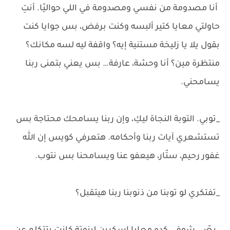
أنا مصدومة من نفسي ومصدومة في اللي حواليّا. أنتِ
حاولتي معايا كتير ألبسه وكنت برفض، بس جوايا كنت
بقول يلا يا زليخة مستنية إيه؟ واقفة ليه لسه مكانك؟
منتظرة مين؟ أنا وحشة، عارفة… بس يعني بتمنى ربنا
يسامحني.
_توبي. التوبة النجاة ليكِ، وإن ربنا يسامحك محتاجة بس
تستشعري آيات ربنا وأحكامه. هتعرفي كويس إن الله
غفور رحيم، ستّار، هيعفو عنا ويسامحنا بس نتوب.
_تفتكري لو توبنا من ذنوبنا ربنا هيتقبل؟