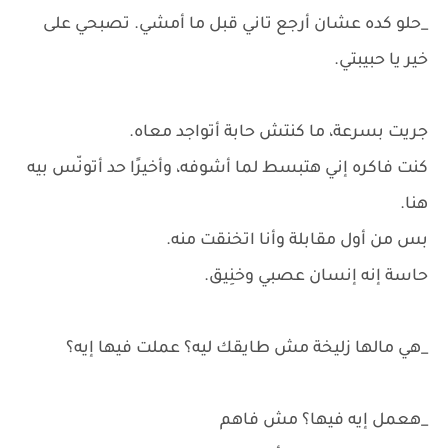
_حلو كده عشان أرجع تاني قبل ما أمشي. تصبحي على
خير يا حبيبتي.
جريت بسرعة، ما كنتش حابة أتواجد معاه.
كنت فاكره إني هتبسط لما أشوفه، وأخيرًا حد أتونّس بيه
هنا.
بس من أول مقابلة وأنا اتخنقت منه.
حاسة إنه إنسان عصبي وخنِيق.
_هي مالها زليخة مش طايقك ليه؟ عملت فيها إيه؟
_هعمل إيه فيها؟ مش فاهم