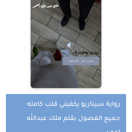
رواية سيناريو يكفيني قلب كامله
جميع الفصول بقلم ملك عبدالله