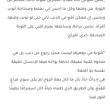
_بصّي شوفي كده معايا اسكرين لبنوتة كانت بتتكلم عن
التوبة. من وقتها وكل ما أحس إني بغلط ومحتاجة أتوب
وبحس إن ممكن أقع في الذنب تاني حتى لو توبت وقتها،
أقرأه. بحس براحة، وساعتها بعزم قلبي على التوبة
الصادقة. خدي، أقرأي:
”التوبة في جوهرها ليست مجرّد رجوع عن ذنب، بل هي
صحوة قلبية عميقة، لحظة يواجه فيها الإنسان حقيقة
نفسه بلا أقنعة.
هي إدراكٌ حادّ بأن ما كان يملأ الروح لم يكن سوى فراغٍ
مُقنَّع، وأن الطريق الذي ظنناه حياةً كان استنزافًا بطيئًا
للنور فينا.