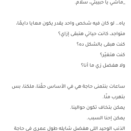
_ماشي يا حبيبتي، سلام.
ياه… لو كان فيه شخص واحد يقدر يكون معايا دايمًا،
متواجد، كانت حياتي هتبقى إزاي؟
كنت هبقى بالشكل ده؟
كنت هتغيّر؟
ولا هفضل زي ما أنا؟
ساعات بنتمنى حاجة هي في الأساس حقّنا، ملكنا، بس
بتهرب منّا.
يمكن بتخاف تكون حوالينا.
يمكن إحنا السبب.
الذنب الوحيد اللي هفضل شايله طول عمري في حاجة