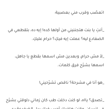
اتعصّب وقرب مني بعصبية:
_أنتِ يا بنت هتجننيني من أولها كده! إيه ده، بتقطعي في
الضفادع ليه؟ عملت إيه فيكِ؟ حرام عليكِ.
_لأ مش حرام، وبعدين مش اسمها بقطع يا جاهل،
اسمها بشرّح فرق كلمات.
_هو أنا في مشرحة؟ ناقص تشرّحيني!
_تصدق؟ يااه، لو كنت دخلت طب كان زماني دلوقتي بشرّح