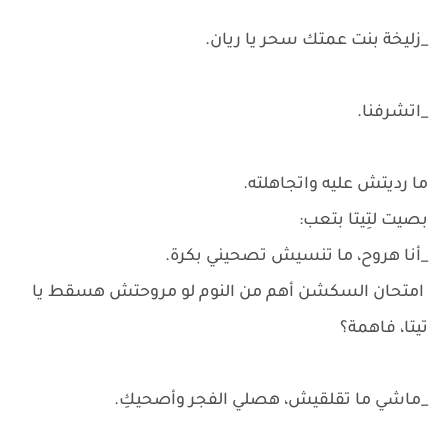
_زليخة بنت عمتك سحر يا ريان.
_اتشرفنا.
ما رديتش عليه واتجاهلته.
بصيت لتِيتا بتعب:
_أنا هروح، ما تنسيش تصحيني بكرة.
امتحان السكشن أهم من النوم لو مروحتش هسقط يا
تيتا، فاهمة؟
_ماشي ما تقلقيش، هصلي الفجر وأصحيكِ.