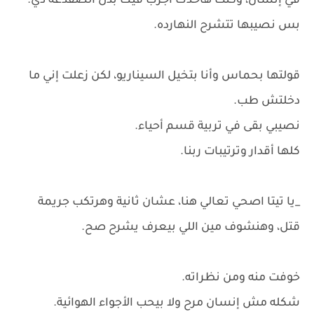
في إنسان، وكنت هاخدك أجرب فيك بدل الضفدعة دي.
بس نصيبها تتشرح النهارده.
قولتها بحماس وأنا بتخيل السيناريو، لكن زعلت إني ما
دخلتش طب.
نصيبي بقى في تربية قسم أحياء.
كلها أقدار وترتيبات ربنا.
_يا تيتا اصحي تعالي هنا، عشان ثانية وهرتكب جريمة
قتل، وهنشوف مين اللي بيعرف يشرح صح.
خوفت منه ومن نظراته.
شكله مش إنسان مرح ولا بيحب الأجواء الهوائية.