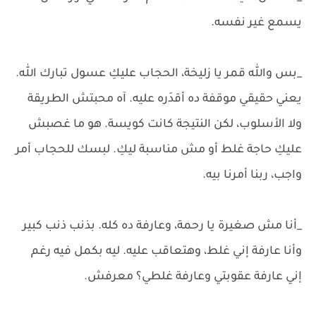
يسمع غير نفسه.
_بس والله قمر يا زليخة، الحجاب عليكِ عسول تبارك الله.
يعني حقيقي موقفة ده أقدَره عليه. آه محبتش الطريقة
ولا الأسلوب، لكن النتيجة كانت كويسة. هو ما غصبش
عليكِ حاجة غلط أو مش مناسبة ليكِ. لبسك للحجاب أمر
واجب، ربنا أمرنا بيه.
_أنا مش صغيرة يا رحمة، وعارفة ده كله. بذنب ذنب كبير
وأنا عارفة إني غلط، وهتعاقب عليه. ليه بكمل فيه رغم
إني عارفة عقوبتي وعارفة غلطي؟ معرفش.