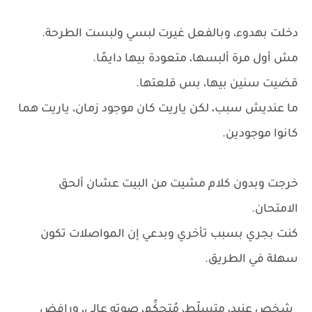
دخلت بهدوء، وبالفعل غيرت لبسي ولبست الطرحة.
مش أول مرة ألبسها، متعودة بيها دايمًا.
قضيت سنين بيها، بس قلعتها.
ما عنديش سبب، لكن ياريت كان موجود زمان، ياريت هما
كانوا موجودين.
خرجت وبدون كلام مشيت من البيت عشان ألحق
الامتحان.
كنت بجري بسبب تأخري وبدعي إن المواصلات تكون
سهلة في الطريق.
_شخص عنيد، متسلّط، مُتحكِّم، صوته عالي، ورافض