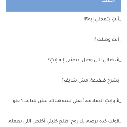
احمد
_أنتِ بتعملي إيه؟!!
_أنتَ وصلت؟!
_لأ، خيالي اللي وصل. بتهبّبي إيه إنتِ؟
_بشرح ضفدعة، مش شايف؟
_لأ وإنتِ الصادقة، أصلي لسه هناك، مش شايف؟ حلو.
_قولت كده برضه، يلا روح اطلع خليني أخلص اللي بعمله.