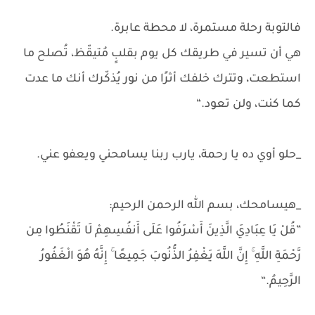
فالتوبة رحلة مستمرة، لا محطة عابرة.
هي أن تسير في طريقك كل يوم بقلبٍ مُتيقّظ، تُصلح ما
استطعت، وتترك خلفك أثرًا من نور يُذكّرك أنك ما عدت
كما كنت، ولن تعود.“
_حلو أوي ده يا رحمة، يارب ربنا يسامحني ويعفو عني.
_هيسامحك، بسم الله الرحمن الرحيم:
”قُلْ يَا عِبَادِيَ الَّذِينَ أَسْرَفُوا عَلَى أَنفُسِهِمْ لَا تَقْنَطُوا مِن
رَّحْمَةِ اللَّهِ ۚ إِنَّ اللَّهَ يَغْفِرُ الذُّنُوبَ جَمِيعًا ۚ إِنَّهُ هُوَ الْغَفُورُ
الرَّحِيمُ.“