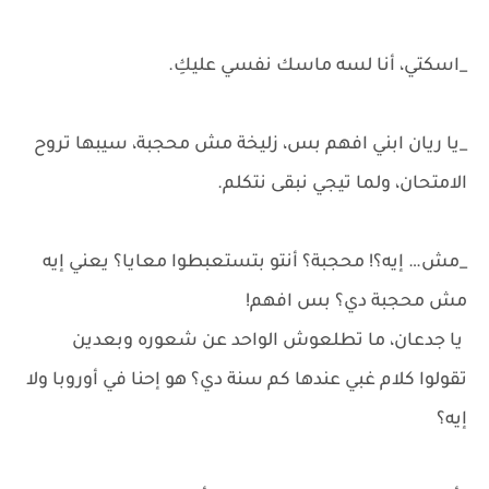
_اسكتي، أنا لسه ماسك نفسي عليكِ.
_يا ريان ابني افهم بس، زليخة مش محجبة، سيبها تروح
الامتحان، ولما تيجي نبقى نتكلم.
_مش… إيه؟! محجبة؟ أنتو بتستعبطوا معايا؟ يعني إيه
مش محجبة دي؟ بس افهم!
يا جدعان، ما تطلعوش الواحد عن شعوره وبعدين
تقولوا كلام غبي عندها كم سنة دي؟ هو إحنا في أوروبا ولا
إيه؟