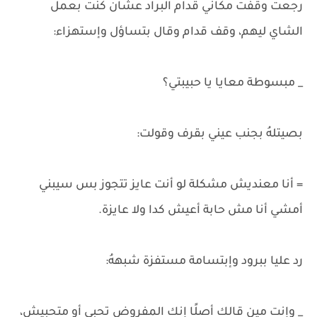
رجعت وقفت مكاني قدام البراد عشان كنت بعمل
الشاي ليهم، وقف قدام وقال بتساؤل وإستهزاء:
_ مبسوطة معايا يا حبيبتي؟
بصيتلهُ بجنب عيني بقرف وقولت:
= أنا معنديش مشكلة لو أنت عايز تتجوز بس سيبني
أمشي أنا مش حابة أعيش كدا ولا عايزة.
رد عليا ببرود وإبتسامة مستفزة شبههُ:
_ وإنتِ مين قالك أصلًا إنك المفروض تحبي أو متحبيش،