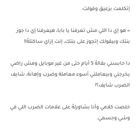
إتكلمت بزعيق وقولت:
= هو إي دا اللي مش تعرفنا يا بابا، هيعرفنا إي دا جوز
بنتك وبيقولك إتجوز على بنتك، إنت إزاي ساكتلهُ!!
دا حابسني بقالهُ 5 أيام حتى من غير موبايل ومش راضي
يخرجني وبيعاملني أسوء معاملة وضرب وإهانة، شايف
الضرب شايف؟!
خلصت كلامي وأنا بشاورلهُ على علامات الضرب اللي في
وشي وجسمي.