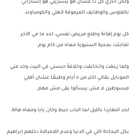
ولكن آتاري كل دا عشان هو يشتريني هو إشتاراني
بالفلوس والوظايف المرموقة لأهلي والكومباوند.
كل يوم إهانة وطلع مريض نفسي، لحد ما في الآخر
تفاجئت بمجية السنيورة معاه من كام يوم.
ولما زعقت واتخانقت وخلافهُ حبسني في البيت وخد مني
الموبايل بقالي اكتر من ٥ أيام وطبعًا عشان أهلي
مبسوطين فـ مش بيسألوا بقى مش مهم.
لحد النهاردا بالليل لما الباب خبط وكان بابا ومعاه هالة.
بكل البجاحة اللي في الدنيا وعدم اللامبالاة دخلهم إبراهيم