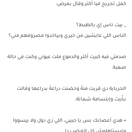
كمل تجريح فيا أكتر وقال بمرض:
_ بيت ناس إي بالظبط؟
الناس اللي عايشين من خيري وبياخدوا مصروفهم مني؟
صدمتي فيه كبرت أكتر والدموع ملت عيوني وكنت في حالة
صعبة.
الحرباية دي قربت منهُ وحضنت دراعهُ بدراعها وقالت
بخُبث وإبتسامة شماتة:
= هدي أعصابك بس يا حبيبي، اللي زي دول ولا ييسووا
مايستاهلوش كل الغضب دا.