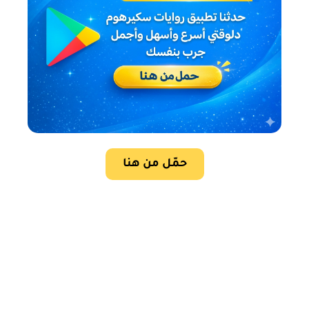
حمّل من هنا