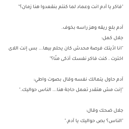
"فاكر يا آدم انت وعماد لما كنتم بنقعدوا هنا زمان؟"
آدم بلع ريقه وهز راسه بخوف.
جلال كمل:
"انا ادّيتك فرصة محدش كان يحلم بيها... بس إنت اللاى
اخترت . كنت فاكر نفسك أذكى منّا؟"
آدم حاول يتمالك نفسه وقال بصوت واطي:
"إنت مش هتقدر تعمل حاجة هنا... الناس حواليك."
جلال ضحك وقال:
"الناس؟ بص حواليك يا آدم."