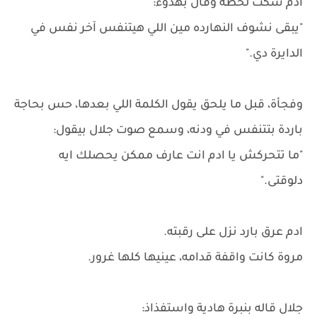
آدم سكت لحظة وقال بهدوء:
"يبقى نشوف النهارده مين اللي هيتنفس آخر نفس في
الدايرة دي."
وفجأة، قبل ما يلحق يقول الكلمة اللي بعدها، حس بحاجة
باردة بتتنفس في ودنه، وسمع صوت جلال بيقول:
"ما تتحركش يا ادم انت عارف ممكن يحصلك ايه
دلوقتى."
ادم عرق بارد نزل على رقبته.
مروة كانت واقفة قدامه، عينيها كلها غرور.
جلال قاله بنبرة هادية واستفذاذ: