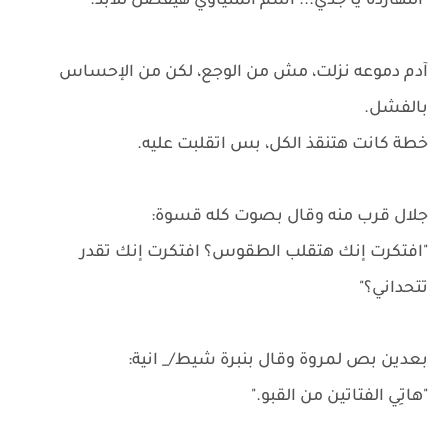
"النهارده يا جدي... اسم المنياوي هيفضل للأبد."
آدم دموعه نزلت، مش من الوجع، لكن من الإحساس
بالفشل.
خطة كانت هتنقذ الكل، بس اتقلبت عليه.
جلال قرب منه وقال بصوت كله قسوة:
"افتكرت إنك هتقلب الطقوس؟ افتكرت إنك تقدر
تتحداني؟"
بعدين بص لمروة وقال بنبرة شيط/_ انية:
"هاتِي الفتاتين من القبو."