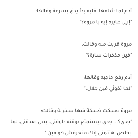
آدم لما شافها، قلبه بدأ يدق بسرعة وقالها:
"إنتِى عايزة إيه يا مروة؟"
مروة قربت منه وقالت:
"فين مذكرات سارة؟"
آدم رفع حاجبه وقالها:
"لما تقولّي فين جلال."
مروة ضحكت ضحكة فيها سخرية وقالت:
"جدي؟... جدي بيستمتع بوقته دلوقتي. بس صدقني، لما
يخلص، هتتمنى إنك متعرفش هو فين."