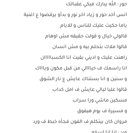
حور : الله يبارك فيكي عقبالك
انس أخد حور و زياد اخر نور و بدأو يرقصوا ع اغنية
ياما حكيت عليك للناس و للايام
قالولي خيال و قولت حقيقه مش اوهام
قالوا ملاك بتحلم بيه و مش انسان
راهنت عليك و اديني بقيت انا الكسبااااان
انا راسمك ف خيااالي من قبل مكون وياااك
و سنين و انا بستناك عايش ع نار الشوق
قالوا عليا ليالي عايش ف امل كداب
مسكين ماشي ورا سراب
و مسيرة ف يوم هيفوق
مروان كان بيتكلم ف الفون فجأه خبط ف ورد
ورد : انا انا اسفه