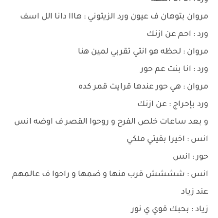
مروان بتوهان ف عيون ورد الزيتوني : هااا دانا الل اسف
ورد : احم عن ازنك
مروان : لحظه هو انتي تقربي لمين هنا
ورد : انا بنت عم حور
مروان : هي حور عندها قرايت قمر كده
ورد بإحراج : عن ازنك
و بعد ساعات خلص الفرح و روحوا القصر ف اوضه انس
انس : اخيرا بقيتي ملكي
حور : انس
انس : شششش قرب منها و ضمها و راحوا ف عالمهم
عند زياد
زياد : بحبك قوي ي نور