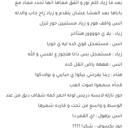
بعد ما زياد كلم نور و اتفق معاها انها تحدد معاد مع
باباها بعد العشا عشان يتقدم و زياد راح جاب والدته
انس واقف هور و زياد مستنيين حور تنزل
زياد : يلا ي حوووور هنتأخر
انس : مستعجل قوي كده ليه ي خويا
زياد : مستعجل بس دانا هتجوز ع نفسي و الله
انس : هههه ياض اتقل كده
هناء : ربنا يفرحني بيكوا ي حبايبي و بولادكوا
قجأه سمعوا صوت كعب
حور نازله لابسه دريس لونه احمر كمه شفاف ديق من عند
الوسط و واسع من تحت و فارده شعرها
انس بزهول : اي القمر دا
حور بكسوف : شكرا ????