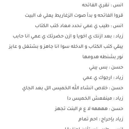
انس : نقري الفاتحه
قروا الفاتحه و بدأ صوت الزغاريط يعلي ف البيت
انس : طيب ي عمي نحدد معاد كتب الكتاب
زياد : بعد ازنك ي اخويا و ازن حضرتك ي عمي انا حابب
يبقي كتب الكتاب و الدخله سوا انا جاهز و بشتغل و عايز
نور بشنطه هدومها
حسن : بس يبني
زياد : ارجوك ي عمي
حسن : خلاص انشاء الله الخميس الل بعد الجاي
زياد : مينفعش الخميس دا
حسن : ههههه لا ع م البنت تجهز
زياد بإحراج : احم تمام