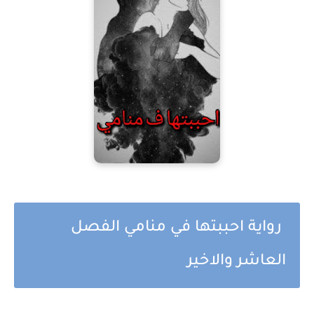
رواية احببتها في منامي الفصل
العاشر والاخير