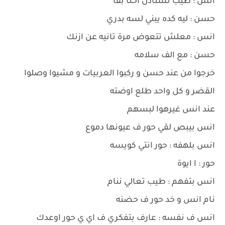
انس : طيب نستأذن احنا بقا
حسن : ليه كده يبني لسه بدري
انس : معلش تتعوض مرة تانيه عن ازنك
حسن : مع الف سلامه
خرجوا من عند حسن و ركبوا العربيات و مشيوا وصلوا
القضر و كل واحد طلع اوضته
عند انس غيرهوا لبسهم
انس بيبص لقي حور ف عيونها دموع
انس بلهفه : حور انتي كويسه
حور : ا ايوة
انس بتفهم : طيب تعالي ننام
نام انس و خد حور ف حضنه
انس ف نفسه : عارف بتفكري ف اي ي حور اوعدك