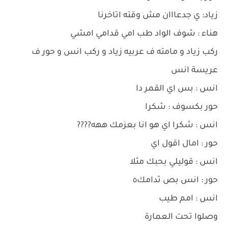
زياد: ي جدعااان مش وقته اتاخرنا
هناء : شوف الواد طب امي قدامي امشي
ركب زياد و مامته ف عربيه زياد و ركب انس و حور ف
عريسة انس
انس : بس اي القمر دا
حور بكسوف : شكرا
انس : شكرا اي هو انا بعزمك ههه????
حور : امال اقول اي
انس : قوليلي بحبك مثلا
حور : انس بص ثدامك٥
انس : امم طيب
وصلوا تحت العمارة