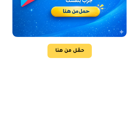
حمّل من هنا