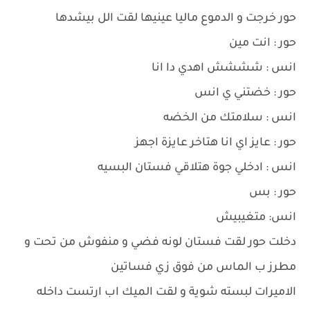
حور خرجت و الدموع ماليا عينيها لقت الل بيشدها
حور : انت مين
انس : شششش اهدي دا انا
حور : خضتني ي انس
انس : سلامتك من الخضه
حور : عايز اي انا هتاخر عايزة اجهز
انس : ادخلي جوة هتلاقي فستان البسيه
حور : بس
انس: متغيبيش
دخلت حور لقت فستان لونه فضي و منفوش من تحت و
مطرز ب الماس من فوق زي فساتين
الاميرات لبسته شوية و لقت الميك اب ارتست داخله