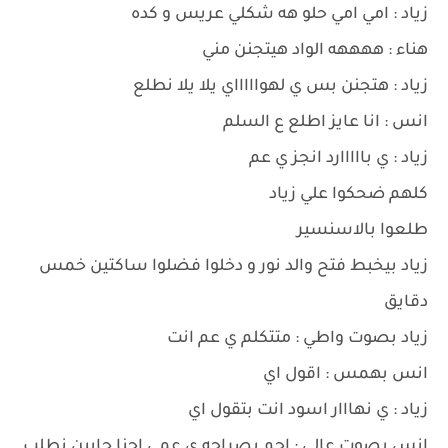
زياد : امي امي حلو هه شكلي عريس و كده
هناء : ههههه الواد هيتجنن مني
زياد : هتجنن بس ي لهواااااي يلا يلا نطلع
انس : انا عايز اطلع ع السلم
زياد : ي بااااارد انجز ي عم
كلهم ضحكوا علي زياد
طلعوا بالاسنسير
زياد بيخبط فتح والد نور و دخلوا فضلوا ساكتين خمس
دقايق
زياد بصوت واطي : متتكلم ي عم انت
انس بهمس : اقول اي
زياد : ي نهااار اسود انت بتقول اي
انس بصوت عالي : احم بصراحه ي عمي احنا جايين نطلب