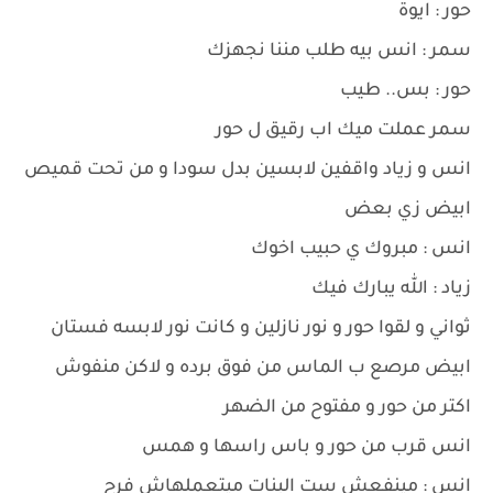
حور : ايوة
سمر : انس بيه طلب مننا نجهزك
حور : بس.. طيب
سمر عملت ميك اب رقيق ل حور
انس و زياد واقفين لابسين بدل سودا و من تحت قميص
ابيض زي بعض
انس : مبروك ي حبيب اخوك
زياد : الله يبارك فيك
ثواني و لقوا حور و نور نازلين و كانت نور لابسه فستان
ابيض مرصع ب الماس من فوق برده و لاكن منفوش
اكتر من حور و مفتوح من الضهر
انس قرب من حور و باس راسها و همس
انس : مينفعش ست البنات ميتعملهاش فرح