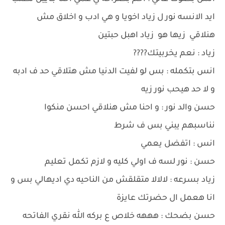
ايد الانسه نور ل زياد اخويا و هي ادب و اخلاق مش
هنلاقي زيها هو زياد اهبل حبتين
زياد : نعم يخربيتك????
انس بتكمله : بس لو لفيت الدنيا مش هتلاقي حد ف ادبه
و لا حد هيحب نور زيه
حسن والد نور : و احنا مش هنلاقي احسن منكوا
نناسبهم يبني بس ف شرط
انس : اتفضل يعمي
حسن : نور لسه ف اولي كليه و لازم تكمل تعليم
زياد بسرعه : لالالا متقلقش من الناحيه دي اديهالي بس و
انا هعمل ال حضرتك عايزة
حسن بضحك : هههه خلاص ع بركه الله نقري الفاتحه