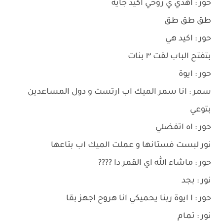
حور : اهدي ي روحي اكيد جاية
طق طق طق
حور : اكيد هي
بتفتح الباب لقت ٣ بنات
حور : ايوة
سمر : انا سمر الميك اب ارتست و دول المساعدين
بتوعي
حور : اه اتفضلي
نور لبست فستانها و عملت الميك اب بتاعها
حور : ماشاء الله اي القمر دا ????
نور : بجد
حور : ا ايوة ربنا يحميكي انا هروح اجهز بقا
نور : تمام