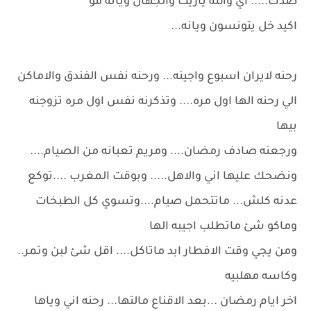
صدك..... اي والله ياريت والجهال ويانه مو
اكيد خل يتونسون ويانه...
رحنه لايران اسبوع واجينه... ورحنه نفس الفندق والاماكن
الي رحنه الها اول مره.... وتذكرنه نفس اول مره تزوجنه
بيها
ورجعنه صادف رمضان.... ومريم تعبانه من الصيام....
ونضحك عليها اني والاهل..... وبوقت المغرب ....توكع
عدنه كلش... ماتتحمل صيام....وتسوي كل الطبخات
وماكو شئ ماتطلب اجيبه الها
ومن يجي وقت الافطار ابد ماتاكل.... اقل شئ لبن وتمر..
وكاسه مهلبيه
اخر ايام رمضان ...بعد الاقناع مالتها... رحنه اني وياها