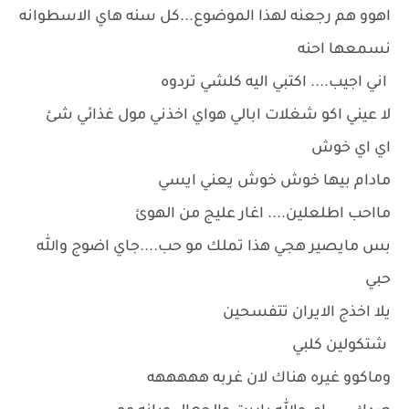
اهوو هم رجعنه لهذا الموضوع...كل سنه هاي الاسطوانه
نسمعها احنه
اني اجيب.... اكتبي اليه كلشي تردوه
لا عيني اكو شغلات ابالي هواي اخذني مول غذائي شئ
اي اي خوش
مادام بيها خوش خوش يعني ايسي
مااحب اطلعلين.... اغار عليج من الهوئ
بس مايصير هجي هذا تملك مو حب....جاي اضوج والله
حبي
يلا اخذج الايران تتفسحين
شتكولين كلبي
وماكوو غيره هناك لان غربه هههههه