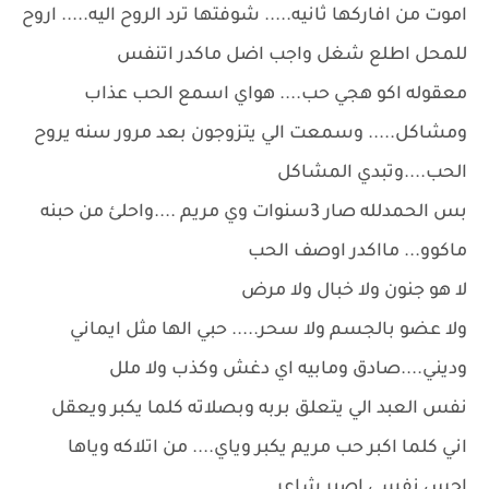
اموت من افاركها ثانيه..... شوفتها ترد الروح اليه..... اروح
للمحل اطلع شغل واجب اضل ماكدر اتنفس
معقوله اكو هجي حب.... هواي اسمع الحب عذاب
ومشاكل..... وسمعت الي يتزوجون بعد مرور سنه يروح
الحب....وتبدي المشاكل
بس الحمدلله صار 3سنوات وي مريم ....واحلئ من حبنه
ماكوو... مااكدر اوصف الحب
لا هو جنون ولا خبال ولا مرض
ولا عضو بالجسم ولا سحر..... حبي الها مثل ايماني
وديني....صادق ومابيه اي دغش وكذب ولا ملل
نفس العبد الي يتعلق بربه وبصلاته كلما يكبر ويعقل
اني كلما اكبر حب مريم يكبر وياي.... من اتلاكه وياها
احس نفسي اصير شاعر