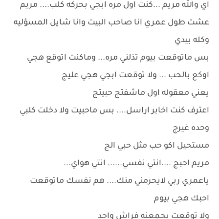
اي والله مريم ...كنت اول مره ابجي بحركه كلب.... مريم
عشت طول عمري انا صاحب البيت وانا شايل المسؤليه
وكله بيدي
بس ماتوقعت بيوم تذلني مره... وماكنت اتوقع هجي
اوكع بالحب ... ولا توقعت ابجي هجي عليج
يعني معقوله اول ماشفتج حبيتج
اعترف كنت اخابر اراسل.... بس ماحبيت ولا دخلت كلبي
وحده غيرج
مستحيل اكو حب مثل حبي الج
مريم احبج ....انتي نفسي...... انتي هواي...
ياعمري ربي لايحرمني منك.... هم نفسك ماتوقعت
احبك هجي بيوم
ولا توقعت يجمعنه فراش واحد