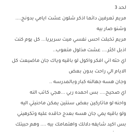
لحد 3
مريم تعرفين دائما اذكر شلون عشت ايامي بدونج....
وشنو صار بيه
مريم تخبلت احس نفسي ميت سريريا... كل يوم كنت
اذبل اكثر.... عشت مذلول متعوب..
اي حته اني افكر واكول لو باقيه وياك جان ماضيعت كل
الايام الي راحت بدون بعض
وجان هسه جهالنه كبار وبالمدرسه ..
اي صحيح.... بس احمده ربي ...هجي كاتب النه
واحنه لو ماتاركين بعض سنتين يمكن ماحنيتي اليه
ولو باقيه يمي جان هسه بعدج حاقده عليه وتكرهيني
بس اكيد شايفه دلالك واهتمامك بيه .... وهم حبيتك