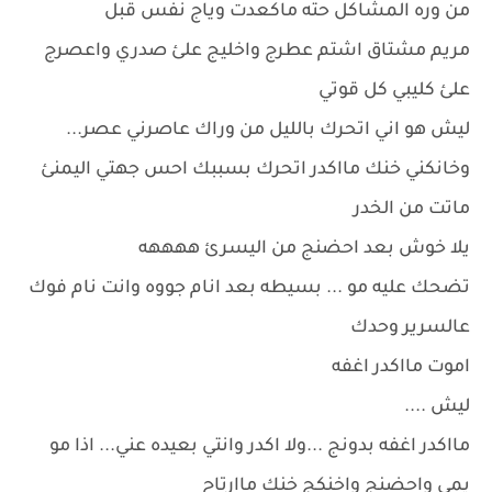
من وره المشاكل حته ماكعدت وياج نفس قبل
مريم مشتاق اشتم عطرج واخليج علئ صدري واعصرج
علئ كليبي كل قوتي
ليش هو اني اتحرك بالليل من وراك عاصرني عصر...
وخانكني خنك مااكدر اتحرك بسببك احس جهتي اليمنئ
ماتت من الخدر
يلا خوش بعد احضنج من اليسرئ ههههه
تضحك عليه مو ... بسيطه بعد انام جووه وانت نام فوك
عالسرير وحدك
اموت مااكدر اغفه
ليش ....
مااكدر اغفه بدونج ...ولا اكدر وانتي بعيده عني... اذا مو
يمي واحضنج واخنكج خنك ماارتاح