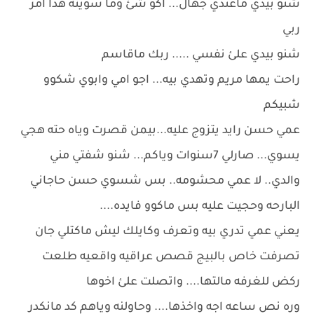
شنو بيدي ماعندي جهال... اكو شئ وما سويته هذا امر
ربي
شنو بيدي علئ نفسي ..... ربك ماقاسم
راحت يمها مريم وتهدي بيه... اجو امي وابوي شكوو
شبيكم
عمي حسن رايد يتزوج عليه...بيمن قصرت وياه حته هجي
يسوي... صارلي 7سنوات وياكم... شنو شفتي مني
والدي.. لا عمي محشومه.. بس شسوي حسن حاجاني
البارحه وحجيت عليه بس ماكوو فايده....
يعني عمي تدري بيه وتعرف وكايلك ليش ماكتلي جان
تصرفت خاص بالبيج قصص عراقيه واقعيه طلعت
ركض للغرفه مالتها.... واتصلت علئ اخوها
وره نص ساعه اجه واخذها.... وحاولنه وياهم كد مانكدر