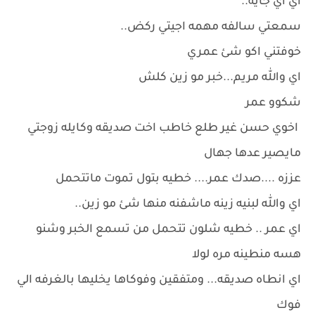
اي اي جايه..
سمعتي سالفه مهمه اجيتي ركض..
خوفتني اكو شئ عمري
اي والله مريم...خبر مو زين كلش
شكوو عمر
اخوي حسن غير طلع خاطب اخت صديقه وكايله زوجتي
مايصير عدها جهال
عززه ....صدك عمر.... خطيه بتول تموت ماتتحمل
اي والله لبنيه زينه ماشفنه منها شئ مو زين..
اي عمر .. خطيه شلون تتحمل من تسمع الخبر وشنو
هسه منطينه مره لولا
اي انطاه صديقه... ومتفقين وفوكاها يخليها بالغرفه الي
فوك