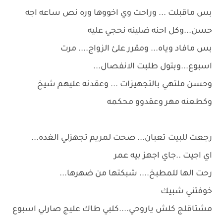
بس ماقبلت ... وراحت وي اخووها وره نص ساعه اجه
حسن...وكل احنه ضلينه نحجي عليه
بس مافاد وياه... ومقرر علئ الزواج.... مرت
اسبوع...وبتول طلبت الانفصال...
وحسن ملتهي بالتجهيزات ... وعقدنه عليهم شيخ
وكطعنه مهر وعقدوو محكمه
رجعت للبيت تعبان... صحت لمريم تجهزلي الغده...
اي اجيت ..جاي اجهز بيه عمر
رحت الها للمطبخ.... شبكتها من ضهرها...
خوفتني شبيك
مشتاقلج كلش ياروحي....كلبي طاك عليج صارلي اسبوع