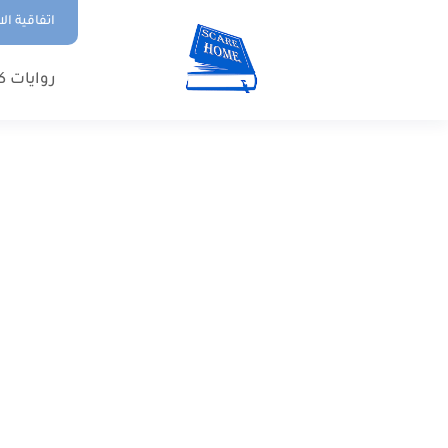
اتفاقية ال
روايات ك