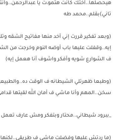
هيحصلها..أختك كانت هتمو،ت يا عبدالرحمن..وأنته 
تاني)بقلم..محمد طه
(وبعد تفكير قررت إني آخد منها مفاتيح الشقه و
إيه..وقفلت عليها باب أوضه النوم وخرجت من ال
ف الشوارع شويه وأفكر واشوف أنا هعمل إيه)
(وطبعا ظهرتلي الشيطانه ف الوقت ده..والطبيعي 
سخن..المهم وأنا ماشي ف أمان الله لقيتها قدام
_ببرود شيطاني..محتار وبتفكر ومش عارف تعمل 
(ما ردتش عليها وفضلت ماشي ف طريقي..لكنها 