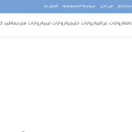
استخدام
من نحن
سياسة الخصوصيه
أتصل بنا
املة
روايات عراقية
روايات خليجية
روايات ليبية
روايات مترجمة
قيد كت