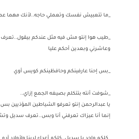
_ما تتعبيش نفسك وتعملي حاجه..لأنك مهما عم
_طيب هوا إنتو مش فيه مثل عندكم بيقول..تعرف فل
وعاشرني وبعدين أحكم عليا
_بس إحنا عارفينكم وحافظينكم كويس أوي
_شوفت أنته بتتكلم بصيغه الجمع إزاي..
يا عبدالرحمن إنتو تعرفو الشياطين المؤذيين بس.
إنما أنا عيزاك تعرفني أنا وبس..تعرف سديل وت
_كلكم واحد يا سديل..كلكم أعداء لربنا ولأولاد آد