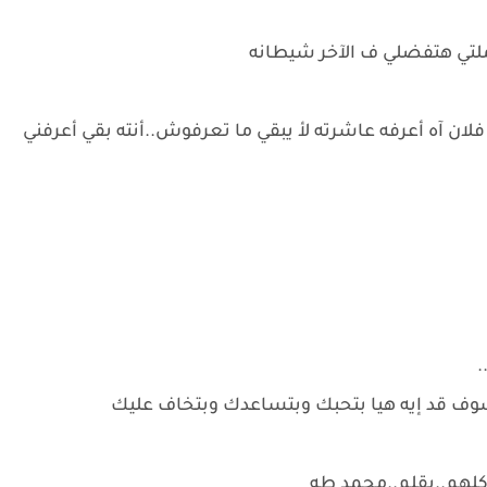
لتي هتفضلي ف الآخر شيطانه
ان آه أعرفه عاشرته لأ يبقي ما تعرفوش..أنته بقي أعرفني
.
شوف قد إيه هيا بتحبك وبتساعدك وبتخاف عليك
م كلهم..بقلم..محمد طه