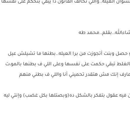
نسوان العيله..واللي تخالف القانون دا يبقي بتحكم على نفسها
 شاءالله..بقلم..محمد طه
ولو حصل وبنت أتجوزت من برا العيله..بطنها ما تشيلش عيل
الغلط تبقي حكمت على نفسها وعلى اللي ف بطنها بالمو،ت
ارف إنك مش هتقدر تحميني أنا واللي ف بطني منهم
إن فيه عقول بتفكر بالشكل ده(وبصتلها بكل غضب) وإنتي ليه