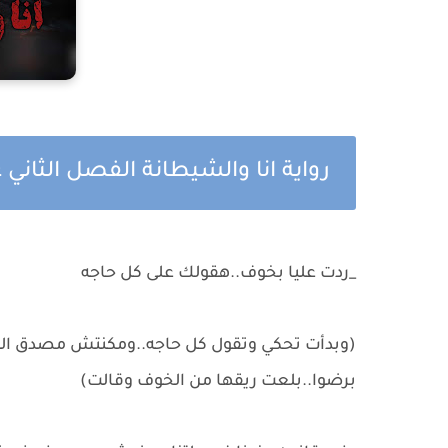
رواية انا والشيطانة الفصل الثاني
_ردت عليا بخوف..هقولك على كل حاجه
(وبدأت تحكي وتقول كل حاجه..ومكنتش مصدق ال
برضوا..بلعت ريقها من الخوف وقالت)