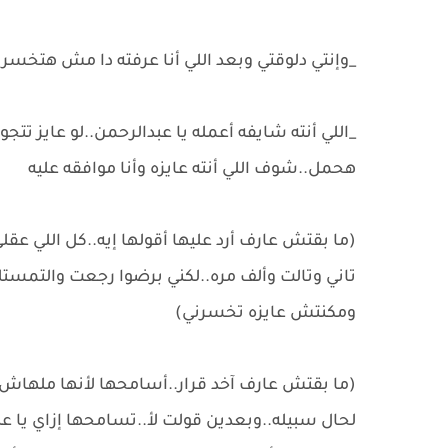
_وإنتي دلوقتي وبعد اللي أنا عرفته دا مش هتخسر
_اللي أنته شايفه أعمله يا عبدالرحمن..لو عايز تتجو
هحمل..شوف اللي أنته عايزه وأنا موافقه عليه
(ما بقتش عارف أرد عليها أقولها إيه..كل اللي عقل
تاني وتالت وألف مره..لكني برضوا رجعت والتمست
ومكنتش عايزه تخسرني)
(ما بقتش عارف آخد قرار..أسامحها لأنها ملهاش ذنب
لحال سبيله..وبعدين قولت لأ..تسامحها إزاي يا عب