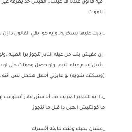
_فيه قانون عندنا ف عيلتنا.. مفيش حد يعرفه غير 
بالمو،ت
_رديت عليها بسخريه..وإيه هوا بقي القانون دا إن
_إن مفيش بنت من عيله النادر تتجوز برا العيله..
يشيل إسم عيله تانيه.. ولو حصل وحملت حتى لو ب
(وسكتت شويه) لو عايزني أحمل هحمل بس أنته ع
_دا إيه التفكير الغريب ده..أنا مش قادر أستوعب 
ما قولتليش الهبل دا قبل ما نتجوز
_عشان بحبك وكنت خايفه أخسرك