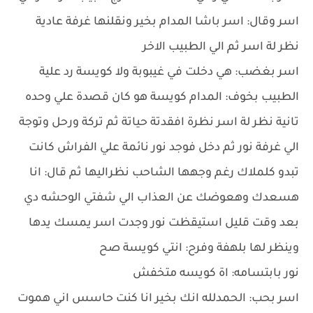
اسر وقال: اسر باشا المدام بخير ونقلنها غرفة عادية
نظر لة اسر ثم الي الطبيب الاخر
اسر بغضب: هي دخلت في غيبوبة ولا كويسة رد علية
الطبيب بخوف: المدام كويسة هو كان قصدة علي وحده
تانية نظر لة اسر نظرة افقدتة حياتة ثم تركة ورحل وتوجة
الي غرفة نور ثم دخل فوجد نور نائمة علي الفراش كانت
تبدو كلملاك رغم وجهها الشاحب نظراليها ثم قال: انا
هسعدك وهعوضك عن العذاب الي شفتي الوحشه دي
بعد وقت قليل استيقظت نور وجدت اسر يمسك يدها
وينظر لها بلهفة وفرح: انتي كويسة صح
نور بابتسامه: اة كويسه متخفش
اسر بحب: الحمدلله انك بخير انا كنت حاسس اني هموت