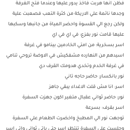
فظن انها هربت فاخذ يدور عليها وعندما فتح الغرفة
وجدها نائمة علي الاريكة من كثرة التعب فصعبت علية
ولكن رجع الي القسوة واحضر المياة من جانبها وسكبها
عليها قامت نور بفزع: في اي في اي
اسر بسخرية: من امتي الخادمين بينامو في غرفة
اسيدهم من النهارده مشفكيش في الاوضة تروحي تنامي
في غرفة الخدم وتخدي هدومك القرف دي
نور بانكسار: حاضر حاجه تاني
اسر: انا مش قلت الاغداء يبقي جاهز
نور: حاضر ثواني عقبال متغير اكون جهزت السفرة
اسر بقرف: بسرعة
توجهت نور الي المطبخ واخضرت الطعام علي السفرة
وجلست علي السفرة تنتظر اسر حتي ياتي ثواني واتي اسر