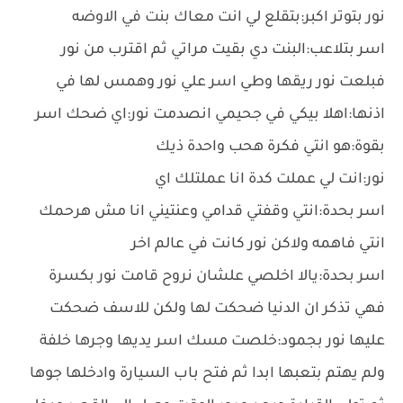
نور بتوتر اكبر:بتقلع لي انت معاك بنت في الاوضه
اسر بتلاعب:البنت دي بقيت مراتي ثم اقترب من نور
فبلعت نور ريقها وطي اسر علي نور وهمس لها في
اذنها:اهلا بيكي في جحيمي انصدمت نور:اي ضحك اسر
بقوة:هو انتي فكرة هحب واحدة ذيك
نور:انت لي عملت كدة انا عملتلك اي
اسر بحدة:انتي وقفتي قدامي وعنتيني انا مش هرحمك
انتي فاهمه ولاكن نور كانت في عالم اخر
اسر بحدة:يالا اخلصي علشان نروح قامت نور بكسرة
فهي تذكر ان الدنيا ضحكت لها ولكن للاسف ضحكت
عليها نور بجمود:خلصت مسك اسر يديها وجرها خلفة
ولم يهتم بتعبها ابدا ثم فتح باب السيارة وادخلها جوها