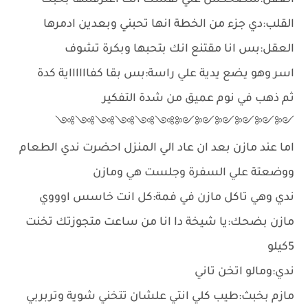
العقل:متضحكش علي نفسك انت اعترفتلها بحبك
القلب:دي جزء من الخطة انها تحبني وبعدين ادمرها
العقل:بس انا مقتنع انك بتحبها وبكرة تشوف
اسر وهو يضع يدية علي راسة:بس بقا كفااااااية كدة
ثم ذهب في نوم عميق من شدة التفكير
༺༺༺༺༺༺༻༻༻༻༻༻
اما عند مازن بعد ان عاد الي المنزل احضرت ندي الطعام
ووضعتة علي السفرة وجلست هي ومازن
ندي وهي تاكل مازن في فمة:كل انت خاسس اوووي
مازن بضحك:يا شيخة دا انا من ساعت متجوزتك تخنت
5كيلو
ندي:ومالو اتخن تاني
مازم بخبث:طيب كلي انتي علشان تتخني شوية وتربربي