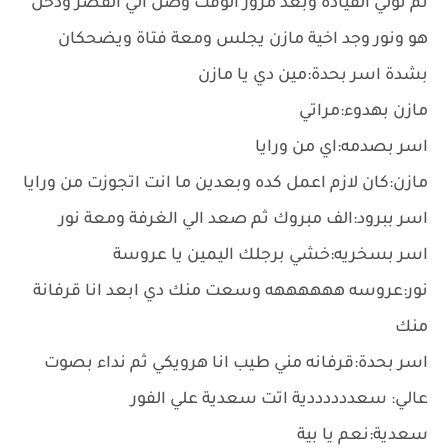
ثم تولي القيادة وبعد مرور الوقت وصل الي القصر ودخل
هو ونور وجد اخية مازن يجلس ومعة فتاة ويضحكان
بشدة اسر بحدة:مين دي يا مازن
مازن بهدوء:مراتي
اسر بصدمه:اي من ورايا
مازن:كان لازم اعمل كده وبعدين ما انت اتجوزت من ورايا
اسر ببرود:الف مبروك ثم صعد الي الغرفة ومعة نور
اسر بسخريه:خشي برجلك اليمين يا عروسة
نور:عروسه ههههههه وسعت منك دي ابعد انا قرفانة
منك
اسر بحدة:قرفانه مني طيب انا هرويكي ثم نداء بصوت
عالي: سعددددددية اتت سعدية علي الفور
سعدية:نعم يا بية