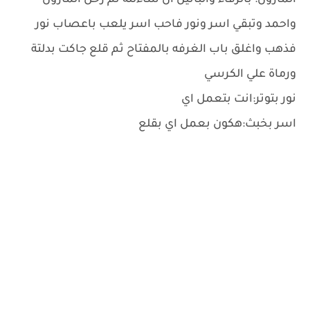
المازون: بالرفاء والبانين ان شاءلله ثم رحل المازون
واحمد وتبقي اسر ونور فاحب اسر يلعب باعصاب نور
فذهب واغلق باب الغرفه بالمفتاح ثم قلع جاكت بدلتة
ورماة علي الكرسي
نور بتوتر:انت بتعمل اي
اسر بخبث:هكون بعمل اي بقلع