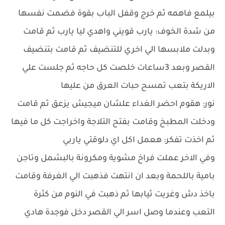
بيلمع فاهمه ثم خرج وقفل الباب بقوة فضمت نفسها
من شدة الخوف: يارب قويني واهدي ليا يارب ثم قامت
وبدلت ملابسها الي اخري للتنضيف ثم قامت بتنضيف
القصر وبعد 3ساعات خلصت كل حاجه ثم جلست علي
الاريكة بتعب تمسح حبات العرق من عليها
نور: هقوم احضر الغداء علشان ميجيش يزعق ثم قامت
ودخلت المطبخ وقامت بفتح التلاجة واخراجت كل ما فيها
ثم اخذت تفكر: هعمل اكل اي دلوقتي ياربي
وفي الاخر عملت فراخ مشوية ومكرونة بالبشمل وتاجن
بامية باللحمة وبعد ان انتهت فذهبت الي الغرفة وقامت
باخذ دش وغريت ثيابها ثم ذهبت في النوم من كثرة
التعب وعندما وصل اسر الي القصر دخل فوجدة هادي