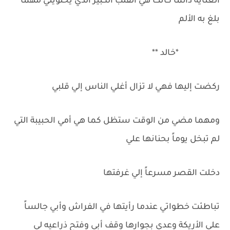
العناية دائما كانت هي القلب الكبير الذي يحتويني مهما
بلغ به الألم
*خالد **
ركضت إليها فهي لا تزال أغلي الناس إلي قلبي
ومهما مضي من الوقت ستظل كما هي أمي الحبيبة التي
لم تبخل يوماً بحنانها علي
دخلت القصر مسرعاً إلي غرفتها
تباطئت خطواتي عندما رأيتها في الفراش وأبي جالساً
علي الأريكة وعدي بجوارها وقف أبي وفتح ذراعيه لي