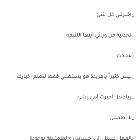
_أخبرتني كل شئ
_تحدثية من ورائي أيتها اللئيمة
ضحكت
_ليس كثيراً يافريدة هو يستغلني فقط ليعلم أخبارك
_زياد هل أخبرت أمي بشئ
_لا أطمئني
بالفعل تسلل إلي إحساس والطمئنينة بوجودة