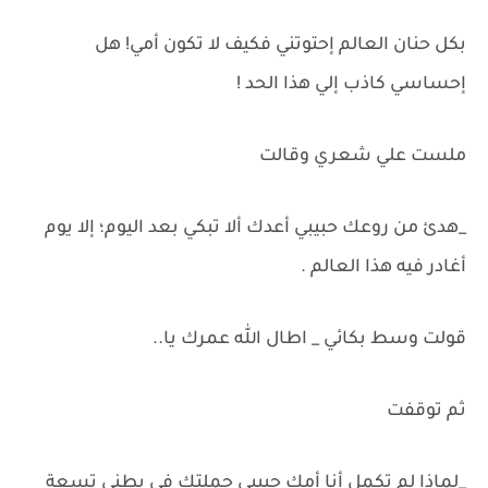
بكل حنان العالم إحتوتني فكيف لا تكون أمي! هل
إحساسي كاذب إلي هذا الحد !
ملست علي شعري وقالت
_هدئ من روعك حبيبي أعدك ألا تبكي بعد اليوم؛ إلا يوم
أغادر فيه هذا العالم .
قولت وسط بكائي _ اطال الله عمرك يا..
ثم توقفت
_لماذا لم تكمل أنا أمك حبيبي حملتك في بطني تسعة