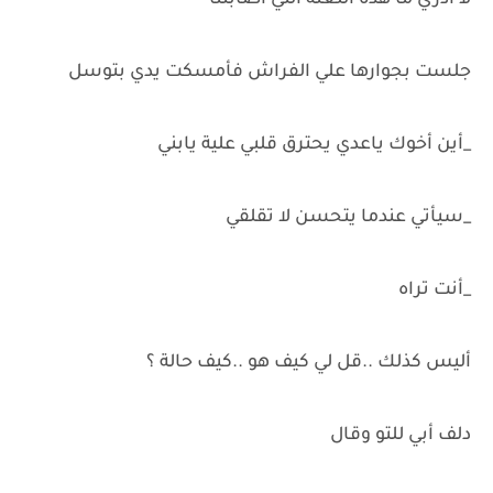
لا أدري ما هذة اللعنة التي أصابتنا
جلست بجوارها علي الفراش فأمسكت يدي بتوسل
_أين أخوك ياعدي يحترق قلبي علية يابني
_سيأتي عندما يتحسن لا تقلقي
_أنت تراه
أليس كذلك ..قل لي كيف هو ..كيف حالة ؟
دلف أبي للتو وقال