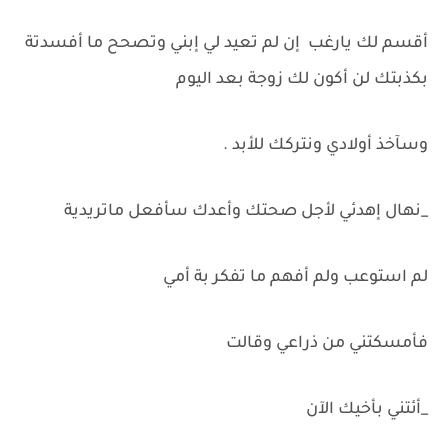
أقسم لك يارغب إن لم تعيد لي إبني وتصحح ما أفسدتة
بكذبتك لن أكون لك زوجة بعد اليوم
وسآخذ أولادي ونتركك للأبد .
_نهال إهدئي لأجل صحتك وأعدك سأفعل ماتريدية
لم استوعب ولم أفهم ما تفكر بة أمي
فأمسكتني من ذراعي وقالت
_أئتني بأخيك الآن