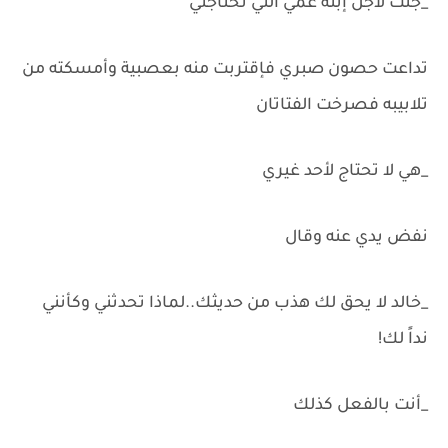
_جئت لأجل إبنة عمي التي تحتاجني
تداعت حصون صبري فإقتربت منه بعصبية وأمسكته من
تلابيبه فصرخت الفتاتان
_هي لا تحتاج لأحد غيري
نفض يدي عنه وقال
_خالد لا يحق لك هذب من حديثك..لماذا تحدثني وكأنني
نداً لك!
_أنت بالفعل كذلك