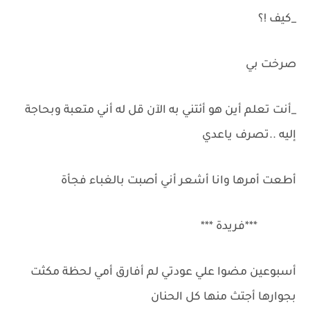
_كيف !؟
صرخت بي
_أنت تعلم أين هو أئتني به الآن قل له أني متعبة وبحاجة
إليه ..تصرف ياعدي
أطعت أمرها وانا أشعر أني أصبت بالغباء فجأة
***فريدة ***
أسبوعين مضوا علي عودتي لم أفارق أمي لحظة مكثت
بجوارها أجتث منها كل الحنان