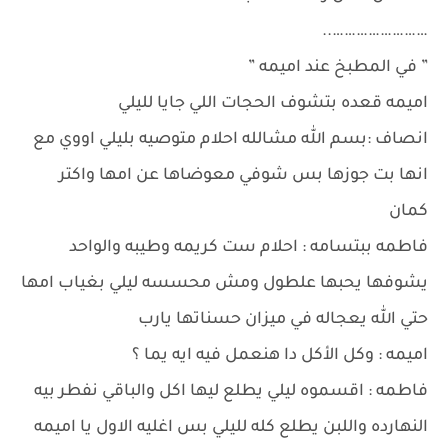
……………………..
” في المطبخ عند اميمه ”
اميمه قعده بتشوف الحجات اللي جايا لليلي
انصاف :بسم الله مشالله احلام متوصيه بليلي اووي مع
انها بت جوزها بس شوفي معوضاها عن امها واكتر
كمان
فاطمه ببتسامه : احلام ست كريمه وطيبه والواحد
يشوفها يحبها علطول ومش محسسه ليلي بغياب امها
حتي الله يعجاله في ميزان حسناتها يارب
اميمه : وكل الأكل دا هنعمل فيه ايه يما ؟
فاطمه : اقسموه ليلي يطلع ليها اكل والباقي نفطر بيه
النهارده واللبن يطلع كله لليلي بس اغليه الاول يا اميمه