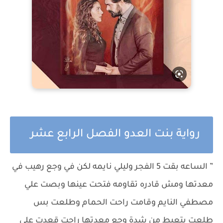
رواية بنت العدو الفصل الرابع عشر
” الساعه بقت 5 الفجر وليلي نايمه لكن في وجع رهيب في
معدتها ومش قادره تقاومه فتحت عينها وبصت علي
مصطفي النايم وقامت راحت الحمام وطلعت بس
طلعت بتعيط من شدة وجع معدتها راحت قعدت علي