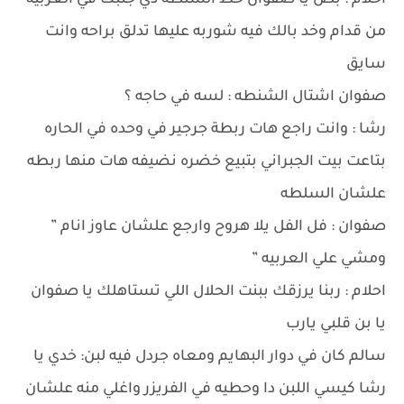
احلام : بص يا صفوان حط الشنطه دي جنبك في العربيه
من قدام وخد بالك فيه شوربه عليها تدلق براحه وانت
سايق
صفوان اشتال الشنطه : لسه في حاجه ؟
رشا : وانت راجع هات ربطة جرجير في وحده في الحاره
بتاعت بيت الجبراني بتبيع خضره نضيفه هات منها ربطه
علشان السلطه
صفوان : فل الفل يلا هروح وارجع علشان عاوز انام ”
ومشي علي العربيه ”
احلام : ربنا يرزقك ببنت الحلال اللي تستاهلك يا صفوان
يا بن قلبي يارب
سالم كان في دوار البهايم ومعاه جردل فيه لبن: خدي يا
رشا كيسي اللبن دا وحطيه في الفريزر واغلي منه علشان