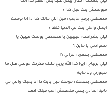
ليلي بضحك : نهار ابيض عليه بس افهم كدا انك
مبوستش بنت قبل كدا ؟
مصطفي برفع حاجب : مين اللي قالك كدا دا انا بوست
اجمل واحلي بنت في الدنيا كلها ؟
ليلي بشراسه : مييييين يا مصطفي بوست مييين يا
نسوانجي يا خاين ؟
مصطفي بغمزه : مراتي ؟!
ليلي برتياح : ايوا كدا الله يريح قلبك فكرتك خونتني قبل ما
تتجوزني ولا حاجه
مصطفي بضحك : خونتك فين يابت دا انا بحبك وانتي في
تانيه اعدادي يعني ملحقتش احب قبلك اصلا