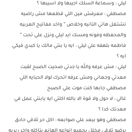
ليلي : وسماعة السلك اجيبها ولا اسيبها ؟
مصطفي : معرفش مين اللي قطعها مش راضيه
تشتغل هاتي التانيه وخلاص ” واخد مفاتيح العربيه
والمحفظه وفونه ومسك ايد ليلي ونزل علي تحت ”
فاطمه بلهفه علي ليلي : ايه يا بنتي مالك يا كبدي فيكي
ايه ؟
ليلي : مش عرفه والله يا جدتي صحيت الصبح لقيت
معدتي وجعاني ومش عرفه اتحرك لولا الحبايه اللي
مصطفي جابها كنت موت علي الصبح
غالي : لا حول ولا قوة الا بالله اكلتي ايه يابنتي عمل في
معدتك كدا ؟
مصطفي وهو بيعد علي صوابعه : اكل حر تلاقي حادق
برضو تلاقي مخلل بجميع انواعه الهانم بتاكله واخر ربربه