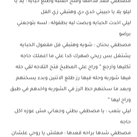
مصطفي قعد قدامها وفتح العلبه وطلع حبايه : يلا يا
ليلو يلا يا حبيبتي خدي دي وهتبقي زي الفل
ليلي اخدت الحبايه وبصت ليه بطفوله : لسه بتوجعني
برضو
مصطفي بحنان : شويه وهتبقي فل مفعول الحبايه
يشتغل بس ريحي ضهرك كدا علي ما اعملك حاجه
تكليها وارجع ” وراح علي المطبخ فتح التلاجه لقي حله
فيها شوربه وحله فيها رز طلع الاتنين وبدء يسخنهم
وبعد ما سخنهم حط الرز في الشوربه واخدهم في طبق
وراح ليها ”
ليلي بتعب : يا مصطفي بطني وجعاني مش عوزه اكل
حاجه
مصطفي شدها براحه قعدها : معلش يا روحي علشان