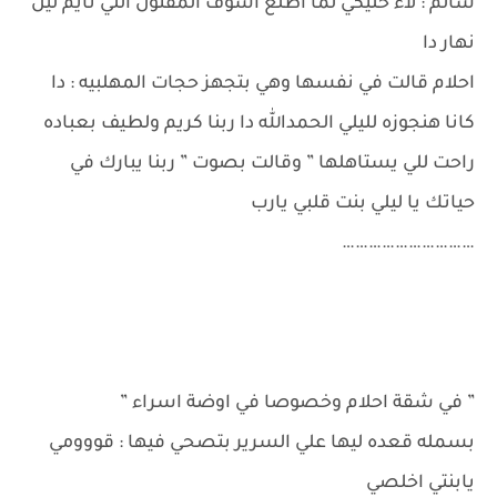
سالم : لاء خليكي لما اطلع اشوف المقتول اللي نايم ليل
نهار دا
احلام قالت في نفسها وهي بتجهز حجات المهلبيه : دا
كانا هنجوزه لليلي الحمدالله دا ربنا كريم ولطيف بعباده
راحت للي يستاهلها ” وقالت بصوت ” ربنا يبارك في
حياتك يا ليلي بنت قلبي يارب
…………………………
” في شقة احلام وخصوصا في اوضة اسراء ”
بسمله قعده ليها علي السرير بتصحي فيها : قووومي
يابنتي اخلصي