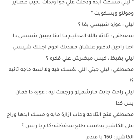
” ليلي مسكت ايده ودخلت علي جوا وبدأت تجيب عصاير
ومولتو وبسكويت ”
ليلي : عوزه شيبسي بقا ؟
مصطفي : تلاته بالله العظيم ما احنا جيبين شيبسي دا
احنا راحين لدكتور علشان معدتك اقوم اجبلك شيبسي
ليلي بغيظ : كيس ميضرش علي فكره ؟
مصطفي : ليلي جبتي اللي نفسك فيه ولا لسه حاجه تانيه
؟!
ليلي راحت جابت مارشميلو ورجعت ليه : عوزه دا كمان
بس كدا
مصطفي فتح التلاجه وجاب ازازة مايه و مسك ايدها وراح
علي الكاشير يحاسب طلع محفظته :كام يا ريس ؟
الكاشير : 160 يا فندم