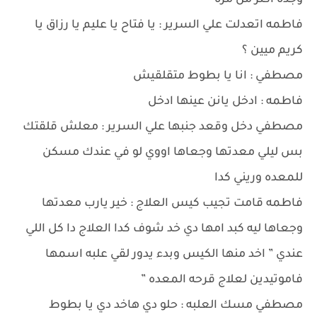
وجده اكتر من مره ”
فاطمه اتعدلت علي السرير : يا فتاح يا عليم يا رزاق يا
كريم ميين ؟
مصطفي : انا يا بطوط متقلقيش
فاطمه : ادخل يانن عينها ادخل
مصطفي دخل وقعد جنبها علي السرير : معلش قلقتك
بس ليلي معدتها وجعاها اووي لو في عندك مسكن
للمعده وريني كدا
فاطمه قامت تجيب كيس العلاج : خير يارب معدتها
وجعاها ليه كبد امها دي خد شوف كدا العلاج دا كل اللي
عندي ” اخد منها الكيس وبدء يدور لقي علبه اسمها
فاموتيدين لعلاج قرحه المعده ”
مصطفي مسك العلبه : حلو دي هاخد دي يا بطوط