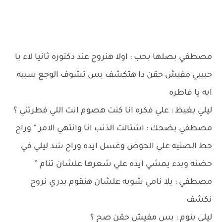
مصطفي بصلها بحب : اولا هنروح عند دكتوره ثانيا لاء يا
حبيبي مفيش حقن دا هتكشف بس تشوف الوجع سببه
ايه يا فاطره
ليلي بغيظ : علي فكره انا كنت هصوم انت اللي فطرتني ؟
مصطفي بضحك : اشتالت الذنب انا وانتهي الامر ” وراح
حط الصنيه علي الحوض وغسل ايده وراح شد ليلي في
حضنه وبدء يمشي ايده علي شعرها علشان تنام ”
مصطفي : يلا نامي شويه علشان هنقوم بدري نروح
نكشف
ليلي بنوم : بس مفيش حقن صح ؟