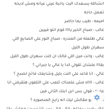
انشالله يسعدك البت ياحبة عيني عيانه ومش لايحه
تعمل حاجه
اميمه : طيب يما حاضر
غالب : صباح الخير ياااا قوم انتو فييين
غالي طلعله من المندره : صباح النور علي الصايع اللي
سهران طول الليل
غالب : وانت مين اللي قالك ان كنت سهران طول الليل
بقااا علشان تقولي كدا يا غالي يا جبراني ؟
غالي : انا قاعد علي النت بليل وشايفك فاتح لصبح ؟
غالب : ااااه مش علمناك تلعب علي التلفون هتقرفني انا
عاررف قولي بس ابن ابنك التاني فين
غالي : هو مقالش ليك انه رايح المنصوره ؟