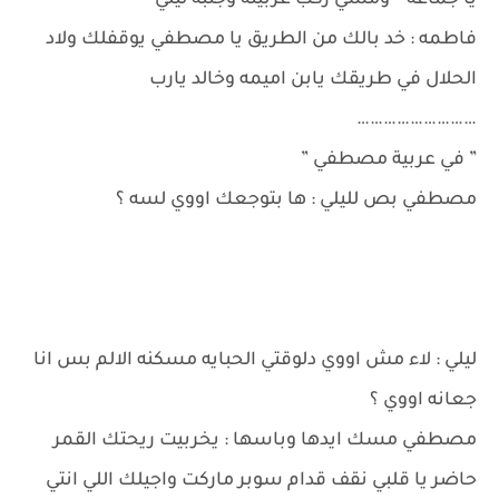
يا جماعه ” ومشي ركب عربيته وجنبه ليلي ”
فاطمه : خد بالك من الطريق يا مصطفي يوقفلك ولاد
الحلال في طريقك يابن اميمه وخالد يارب
………………………
” في عربية مصطفي ”
مصطفي بص لليلي : ها بتوجعك اووي لسه ؟
ليلي : لاء مش اووي دلوقتي الحبايه مسكنه الالم بس انا
جعانه اووي ؟
مصطفي مسك ايدها وباسها : يخربيت ريحتك القمر
حاضر يا قلبي نقف قدام سوبر ماركت واجيلك اللي انتي