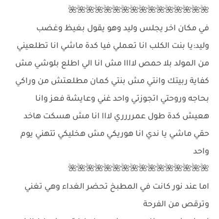
🌺🌺🌺🌺🌺🌺🌺🌺🌺🌺🌺🌺🌺🌺🌺🌺
في مكان اخر يجلس وليد وهو يقول بغيظ وغضب
وليد:يا بنت الكلب انا تعملي فيا كدة ماشي انا تطلعيني
من المولد بلا حمص لاااا مش انا الي اطلع بلوشي مش
كفاية ربيتك وانتي مش بنتي كمان مطلعتش من وراكي
بحاجه وروحتي اتجوزتي واحد غني وعايشة فعز وانا
هعيش كدة طول عمرررري لااا انا مش هسكت هاخد
حقي ماشي يا ندي انا هوريكي مش هخليكي تتهني يوم
واحد
🌺🌺🌺🌺🌺🌺🌺🌺🌺🌺🌺🌺🌺🌺🌺🌺
اما عند نور كانت في المطبخ تحضر الغداء وهي تغني
وترقص من الفرحة