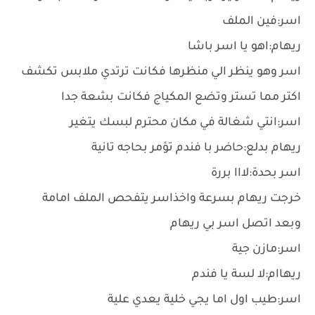
اسر:فين الملف
ريهام:اهو يا اسر باشا
اسر وهو ينظر الي منظرها فكانت ترتدي ملابس تكشف
اكتر مما تستر وتضع المكياج فكانت بشعة جدا
اسر:انتي شغالة في مكان محترم لبسك يتغير
ريهام بدلع:حاضر با فندم تؤمر بحاجه تانية
اسر بحدة:لااا بررة
خرجت ريهام بسرعة واخذاسر يتفحص الملف امامة
وبعد اتصل اسر بي ريهام
اسر:مازن جية
ريهاام:لا لسة يا فندم
اسر:طيب اول اما يجي خلية يعدي علية