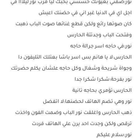
نور:ضمني بعيونك حسسني بحبك ليا قرب نور ليلااا في
اجل اي في الدنيا غير اني في حضنك اعيش
كان صوتها رائع ولكن قطع غنائها صوت الباب ذهبت
وفتحت الباب وجدتتة الحارس
نور:في حاجه اسر جرالة حاجه
الحارس:لا يا هانم بس اسر باشا بعتلك التليفون دا
وجواة شريحة وشغال وكل حاجه علشان يكلم حضرتك
نور بفرحة:شكرا شكرا جدا
الحارس:تؤمري بحاجه تانية
نور وهي تضم الهاتف لحضنها:لا اتفضل
ذهب الحارس واغلقت نور الباب وضمت الفون واخذت
ترقص ولكن وجدت احد يرن علي الهاتف فردت
نور:سلام عليكم