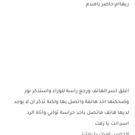
ريهاام:حاضر يافندم
اغلق اسر الهاتف ورجع راسة للوراء واستذكر نور
وضحكتها اخذ هاتفة واتصل بها ولكنة تذكر ان لا يوجد
لديها هاتف فاتصل باحد حراسة ثواني واتاة الرد
اسر:انت يا زفت
الحارس:امرك يا باشا