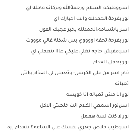
اسر:وعليكم السلام ورحمةالله وبركاته عامله اي
نور بفرحة:الحمدلله وانت اخبارك اي
اسر بابتسامه:الحمدلله بخير عجبك الفون
نور بفرحة:تحفة اووووي بس شكلة غالي موووت
اسر:مفيش حاجه تغلي عليكي هااا بتعملي اي
نور:بعمل الغداء
قام اسر من علي الكرسي: وتعملي لي الغذاء وانتي
تعبانه
نور:انا مش تعبانه انا كويسه
اسر:نور اسمعي الكلام انت خلصتي الاكل
نور:لا كنت لسة هعمل
اسر:طيب خلاص جهزي نفسك علي الساعة ٤ نتغداء برة