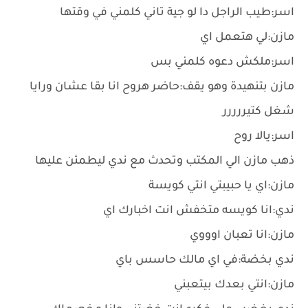
اسر:طيب الراجل دا لو جية تاني كلمني في وقتها
مازن:لي هتعمل اي
اسر:ملكش دعوه كلمني بس
مازن بتنهيدة وهو يقف:حاضر هروح انا بقا عشان ورايا
شغل كتيررررر
اسر:يالا روح
ذهب مازن الي المكتب وتحدث مع ندي ليطمئن عليها
مازن:اي يا حبيبتي انتي كويسة
ندي:انا كويسه متخفش انت اخبارك اي
مازن:انا تعبان اوووي
ندي بخضة:في اي مالك حاسس باي
مازن:انتي بعدك بيتعبني