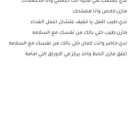
ندي بغضب:علي فكره انت خضتني وانا مخصماك
مازن:خلاص وانا هصلحك
ندي:طيب اقفل يا خفيف علشان اعمل الغداء
مازن:طيب خلي بالك من نفسك مع السلامه
ندي:حاضر وانت كمان خلي بالك من نفسك مع السلامه
اغلق مازن الخط واخذ يركز في الاوراق التي امامة