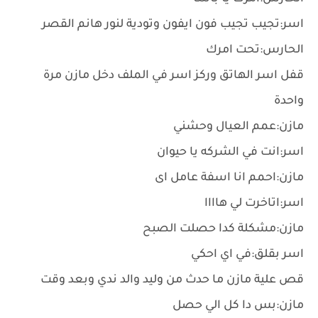
اسر:تجيب تجيب فون ايفون وتودية لنور هانم القصر
الحارس:تحت امرك
قفل اسر الهاتق وركز اسر في الملف دخل مازن مرة
واحدة
مازن:عمم العيال وحشني
اسر:انت في الشركه يا حيوان
مازن:احمم انا اسفة عامل اى
اسر:اتاخرت لي هاااا
مازن:مشكلة كدا حصلت الصبح
اسر بقلق:في اي احكي
قص علية مازن ما حدث من وليد والد ندي وبعد وقت
مازن:بس دا كل الي حصل