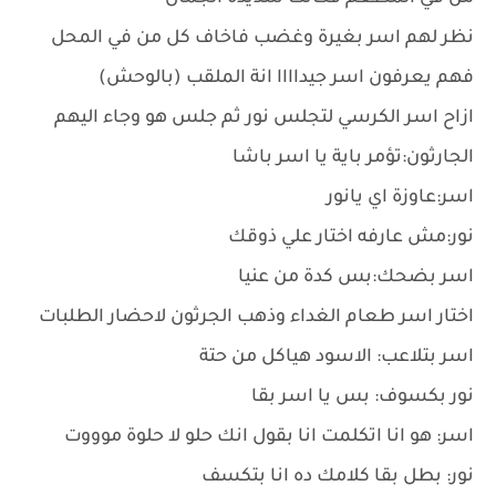
نظر لهم اسر بغيرة وغضب فاخاف كل من في المحل
فهم يعرفون اسر جيداااا انة الملقب (بالوحش)
ازاح اسر الكرسي لتجلس نور ثم جلس هو وجاء اليهم
الجارثون:تؤمر باية يا اسر باشا
اسر:عاوزة اي يانور
نور:مش عارفه اختار علي ذوقك
اسر بضحك:بس كدة من عنيا
اختار اسر طعام الغداء وذهب الجرثون لاحضار الطلبات
اسر بتلاعب: الاسود هياكل من حتة
نور بكسوف: بس يا اسر بقا
اسر: هو انا اتكلمت انا بقول انك حلو لا حلوة موووت
نور: بطل بقا كلامك ده انا بتكسف