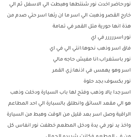
نور:حاضر اخدت نور شنتطها وهبطت الي الاسفل ثم الي
خارج القصر وذهبت الي اسر ما ان رئها اسر حتي صدم من
هذة انها حورية متل القمر في تمامة
نور:اسررررر في اي
فاق اسر وذهب نحوها:انتي الي في اي
نور باستغراب:انا مفيش حاجه مالي
اسر وهو يهمس في اذنها:زي القمر
نور بكسوف:بجد حلوة
اسر:جدا يالا وذهب وفتح لها باب السيارة ودخلت وذهب
هو الي مقعد السائق وانطلق بالسبارة الي احد المطاعم
الراقية وصل اسر بعد قليل من الوقت وهبط من السيارة
واخذ يد نور في يدة ودخل المطعم خطفت نور انفاس كل
من في المطعم فكانت شديده الجمال