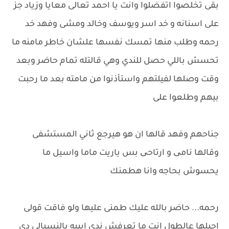
بقى تخلصوا اتفضلوا وانت يا احمد تعالى معايا وزياد جز
على اسنانه و خد اسر ويوسف وخالد ومشى وفهد خد
رحمه وطلب منها تمسك نفسها علشان خاطر مامنه ما
تحسش باللي حصل للندي وهي قالتله تمام حاضر وبعد
وقت وصلها لفيلتهم واستأذنوا من مامته بعد ما رحبت
بيهم وطلعوا على
جناحهم وفهد قالها ان هو هيرجع ثاني المستشفى
وقالها نامی و ارتاحی بس ياريت ماما واسيل ما
يحسوش بحاجه وانا هطمنك
رحمه... حاضر بالله عليك طمنى عليها ولو فاقت قولى
اجيلها عالطول انت ما تعرفش ندى ايبيه بالنسبالي دى