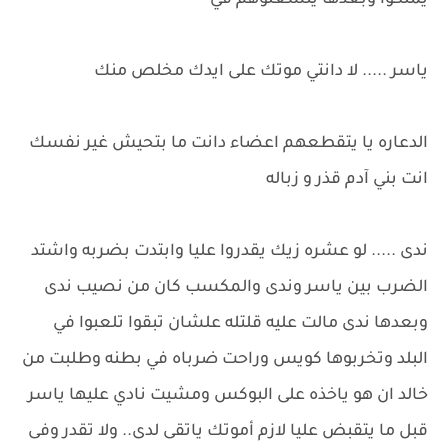
يملكوا وبعدها يتشغلوهم في
ياسر ..... لا دانتي موتك على ايدك مخلص منك
الدعاره يا يتقطعهم اعضاء دانت ما بتحيش غير نفسك
انت بني آدم قذر و زباله
ندى ..... لو عشره زيك يقدروا عليا وابتدت بضربه واشتد
الضرب بين ياسر وندى والمكسب كان من نصيب ندى
وبعدها ندى مالت عليه قلتله علشان تبقوا تلعبوا في
البلد وتخربوها كويس وراحت ضرباه في بطنه وطلبت من
خالد ان هو ياخذه على البوكس ومشيت نادي عليها ياسر
قبل ما يتقبض عليا لازم أموتك ياتقى لدى.. ولا تقدر وفى