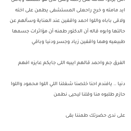
اللى بردوا سالته على رحمه وعلى ندى هو طمنها وباس
ايد مامته و خرج راحعلى المستشفى يطمن على اخته
ولاقى باباه واللوا احمد واقفين عند العناية وسألهم عن
حالتها وابوه قاله أن الدكتور طمنه أن مؤاثرات جسمها
طبيعيه وهما واقفين زياد وجسر ودنيا وباقي
الفرق جم واحمد قالهم ايبيه اللى جايكم عايزه افهم
دنيا .. يافندم احنا خلصنا شغلنا اللي اللوا محمود واللوا
حازم طلبوه منا وقلنا ليحيى نطمن
على ندى حضرتك طمننا بقى