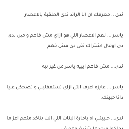
ندى .. معرفك ان انا الرائد ندى الملقبة بالاعصار
ياسر ... نعم الاعصار اللي هو ازاي مش فاهم و مین ندی
دی اومال اشتراك تقى دى مش فهم
ندی... مش فاهم ايييه ياسر من غير بيه
ياسر.... عايزه اعرف انتى ازاى تستغفليني و تضحكى عليا
دانا حبيتك.
ندى... حبيبتني اه بامارة البنات اللي انت بتاخد منهم اعز ما