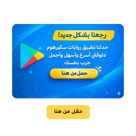
حمّل من هنا