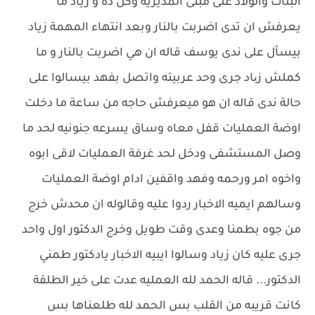
البنات والولاد على مبنى المديرية وكل ده و زياد ما
يعرفش ان تدى اضربت بالنار وبعد انتهاء المهمة زياد
بيسأل على ندى يوسف قاله ان هي اضربت بالنار و ما
كملش زیاد جرى وحد عربيته واتصل بفهد بيسالوا على
حالة ندى قاله ان هو ميعرفش حاجه من ساعة ما دخلت
اوضة العمليات قفل معاه وساق يسرعه جنونيه لحد ما
وصل المستشفى ودخل لحد غرفة العمليات لاقى ابوه
واخوه امر ورحمه وفهد واقفين ادام اوضة العمليات
وسالهم ايميه الاخبار ردوا عليه وقالوله ان محدش خرج
من جوه بطمنا وعدى وقت طويل وخرج الدكتور اول واحد
جرى عليه كان زياد وسالوا ايبيه الاخبار يادكتور طمني
الدكتور... قاله الحمد لله العمليه عدت على خير الطلقة
كانت قريبه من القلب بس الحمد لله طلعناها بس