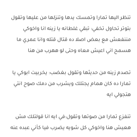
تنظر اليها تمارا وتمسك يدها وتنزلها من عليها وتقول
بتوتر تحاول تخفي: تبقي غلطانه يا زينه انا واخوكي
مننفعش مع بعض اصلا ده قتال قتله وانا عمري ما
هسمح اني اعيش معاه وحتى لو ههرب من هنا
تصدم زينه من حديثها وتقول بغضب: يخربيت ابوكي يا
تمارا ده كان همام يجتلك ويشرب من دمك صوح انتي
هتجولي ايه
تنفزع تمارا من صوتها وتقول:في ايه انا قولتلك مش
هعيش هنا واخوكي كل شويه يضرب فيا كأني عبده عنه