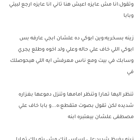
وتقول:انا مش عايزه اعيش هنا تاني انا عايزه ارجع لبيتي
وبابا
زينه بسخريه:وين ابوكي ده علشان ابجي عارفه بس
ابوكي اللي خاف علي حاله وعلي ولد اخوه وطلع يجري
وسابك في بيت ومع ناس معرفش ايه اللي هيحوصلك
في
تنظر اليها تمارا وتنظر امامها وتنزل دموعها بغزاره
شديده لكن تقول بصوت متقطع:ه...و بابا خاف علي
مصطفى علشان بيعتبره ابنه
زينه بغيظ شديد:علي اساس انك مش بته ياك تمارا