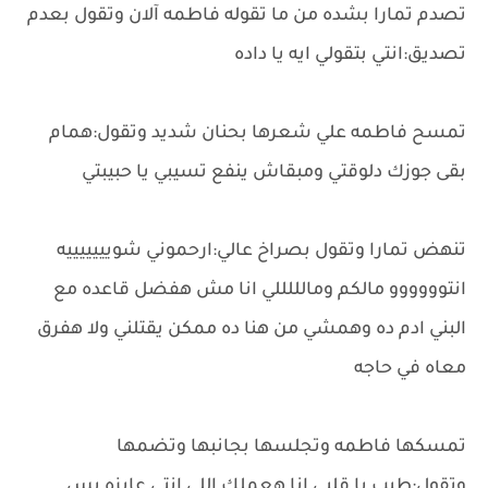
تصدم تمارا بشده من ما تقوله فاطمه آلان وتقول بعدم
تصديق:انتي بتقولي ايه يا داده
تمسح فاطمه علي شعرها بحنان شديد وتقول:همام
بقى جوزك دلوقتي ومبقاش ينفع تسيبي يا حبيبتي
تنهض تمارا وتقول بصراخ عالي:ارحموني شويييييييه
انتوووووو مالكم ومالللللي انا مش هفضل قاعده مع
البني ادم ده وهمشي من هنا ده ممكن يقتلني ولا هفرق
معاه في حاجه
تمسكها فاطمه وتجلسها بجانبها وتضمها
وتقول:طيب يا قلبي انا هعملك اللي انتي عايزه بس