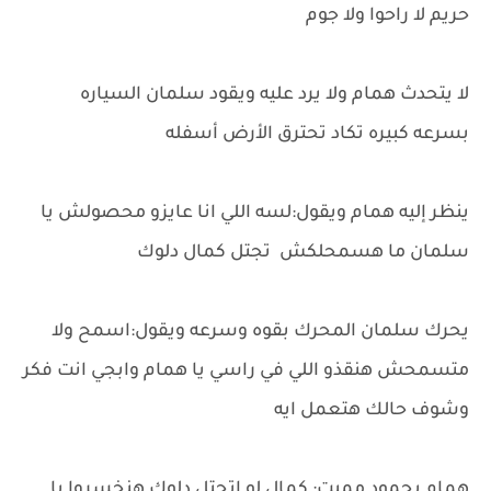
حريم لا راحوا ولا جوم
لا يتحدث همام ولا يرد عليه ويقود سلمان السياره
بسرعه كبيره تكاد تحترق الأرض أسفله
ينظر إليه همام ويقول:لسه اللي انا عايزو محصولش يا
سلمان ما هسمحلكش تجتل كمال دلوك
يحرك سلمان المحرك بقوه وسرعه ويقول:اسمح ولا
متسمحش هنقذو اللي في راسي يا همام وابجي انت فكر
وشوف حالك هتعمل ايه
همام بجمود مميت: كمال لو اتجتل دلوك هنخسروا يا