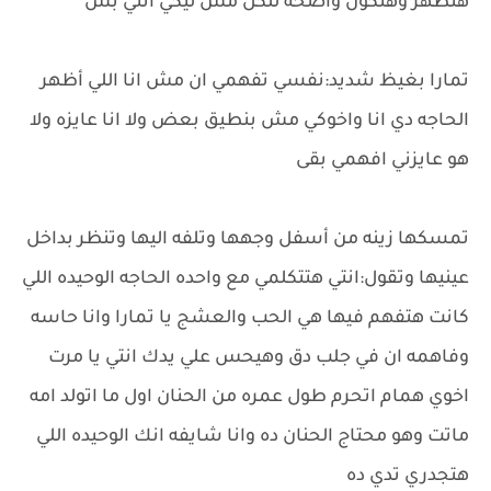
هتظهر وهتكون واضحه للكل مش ليكي انتي بس
تمارا بغيظ شديد:نفسي تفهمي ان مش انا اللي أظهر
الحاجه دي انا واخوكي مش بنطيق بعض ولا انا عايزه ولا
هو عايزني افهمي بقى
تمسكها زينه من أسفل وجهها وتلفه اليها وتنظر بداخل
عينيها وتقول:انتي هتتكلمي مع واحده الحاجه الوحيده اللي
كانت هتفهم فيها هي الحب والعشج يا تمارا وانا حاسه
وفاهمه ان في جلب دق وهيحس علي يدك انتي يا مرت
اخوي همام اتحرم طول عمره من الحنان اول ما اتولد امه
ماتت وهو محتاج الحنان ده وانا شايفه انك الوحيده اللي
هتجدري تدي ده