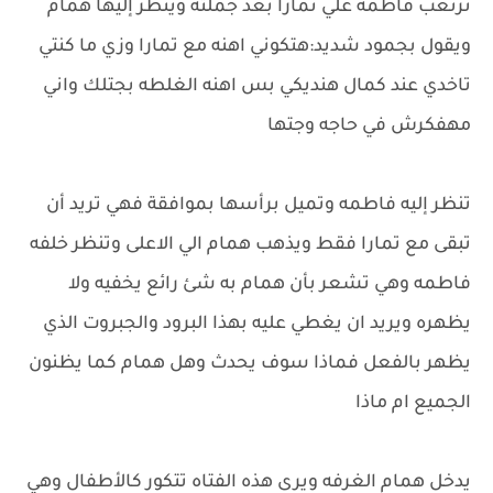
ترتعب فاطمه علي تمارا بعد جملته وينظر إليها همام
ويقول بجمود شديد:هتكوني اهنه مع تمارا وزي ما كنتي
تاخدي عند كمال هنديكي بس اهنه الغلطه بجتلك واني
مهفكرش في حاجه وجتها
تنظر إليه فاطمه وتميل برأسها بموافقة فهي تريد أن
تبقى مع تمارا فقط ويذهب همام الي الاعلى وتنظر خلفه
فاطمه وهي تشعر بأن همام به شئ رائع يخفيه ولا
يظهره ويريد ان يغطي عليه بهذا البرود والجبروت الذي
يظهر بالفعل فماذا سوف يحدث وهل همام كما يظنون
الجميع ام ماذا
يدخل همام الغرفه ويرى هذه الفتاه تتكور كالأطفال وهي