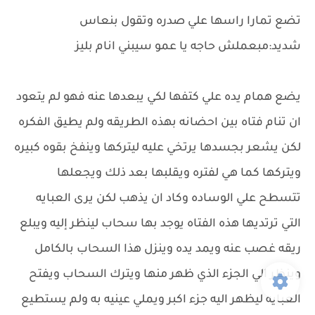
تضع تمارا راسها علي صدره وتقول بنعاس
شديد:مبعملش حاجه يا عمو سيبني انام بليز
يضع همام يده علي كتفها لكي يبعدها عنه فهو لم يتعود
ان تنام فتاه بين احضانه بهذه الطريقه ولم يطيق الفكره
لكن يشعر بجسدها يرتخي عليه ليتركها وينفخ بقوه كبيره
ويتركها كما هي لفتره ويقلبها بعد ذلك ويجعلها
تتسطح علي الوساده وكاد ان يذهب لكن يرى العبايه
التي ترتديها هذه الفتاه يوجد بها سحاب لينظر إليه ويبلع
ريقه غصب عنه ويمد يده وينزل هذا السحاب بالكامل
وينظر الي الجزء الذي ظهر منها ويترك السحاب ويفتح
العبايه ليظهر اليه جزء اكبر ويملي عينيه به ولم يستطيع