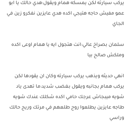
يركب سيارته لكن يمسكه همام ويقول:هدي حالك يا ابو
عمو مفيش حاجه هتيجي اكده هدي عايزين نفكرو زين في
الجاي
سلمان بصراخ عالي:انت هتجول ايه يا همام اوعى اكده
وملكش صالح بيا
انهي حديثه ويذهب يركب سيارته وكان ان يقودها لكن
يركب همام بجانبه ويقول بغضب شديد:ما تهدى ياد
شويه ميبجاش عرجك حامي اكده شكلك عندك شويه
طاجه عايزين يطلعوا روح طلعهم في مرتك وريح حالك
وراسي