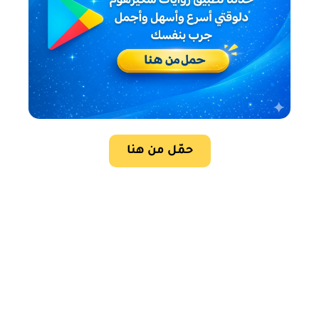
حمّل من هنا