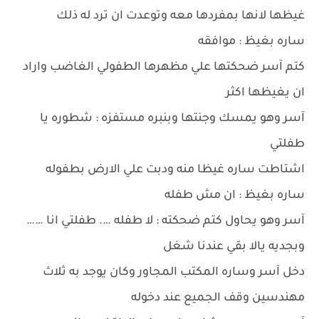
غيظها لانها بمفردها معه وتوعدت ان ترد له ذلك
ساره بغيظ : موافقه
كتم آسر ضحكتها علي مظهرها الطفولي الغاضب واراد
ان يغيظها اكثر
آسر وهو يمسك وجنتها وبنبره مستفزه : شطوره يا
طفلتي
اشتاطت ساره غيظا منه ودبت علي الارض بطفوله
ساره بغيظ : ان مش طفله
آسر وهو يحاول كتم ضحكته : لا طفله …. طفلتي انا ……
وبجديه يالا بقي عندنا شغل
دخل آسر وساره المكتب المجاور وكان يوجد به ثلاث
مهندسين وقف الجميع عند دخوله