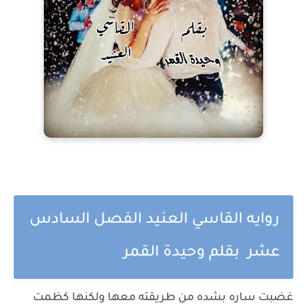
روايه القاسي العنيد الفصل السادس
عشر بقلم وحيدة القمر
غضبت ساره بشده من طريقته معها ولكنها كظمت