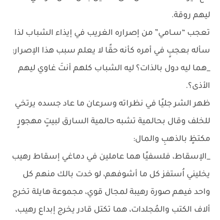
ليهم روقة.
تعجب “سـامي” من إصراره الغريب في إيذاء الشباب لذا
سأله بعجبٍ في أمره كأنه حقًا لا يعلم سبب هذا الإصرار:
_هما ليه دول بالذات؟ ليه الشباب كلهم أنتَ غاوي ليهم
الأذى؟.
ظهر الشر جليًا في نظراته وسرعان ما عاد جسده يرتخي
للخلف وقال بحالمية تشبه حالمية السارق لبيتٍ مهجورٍ
مكتظٍ بالذهبِ والمال:
_الإسقاط، فلسفيًا هما عاملين في دماغي إسقاط رهيب
يخليني اُستفز كل ما أشوفهم، لو خدت بالك منهم كل
واحد فيهم صورة رهيبة لمجال قوي، مجموعة هايلة تخرج
ألاف الكتب والمُجلدات، هما تكتل قادر يخرج إبداع رهيب،