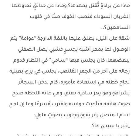
ماذا عن براءةٍ تُقتل بمهدها؟ وماذا عن حدائقٍ تحاوطها
الغربان السوداء فتصب الخوف صبًا في قلوب
السامعين؟..
شقة على النيل، يطلق عليها باللغةِ الدارجة “عوامة” يتم
الوصول لها بممر أشبه بجسرٍ خشبي يصل الضفتي
ببعضهما، كان يجلس فيها “سـامي” في انتظار قدوم
رجاله على أحر من الجمرِ المُلتهب، يجلس كي يرى بعينيه
نجاح خطته في استعادة مأموره، كام يدخن السجائر
بشراهةٍ وهو يهز ساقيه بعنفٍ وفي هاته اللحظة صدح
صوت هاتفه فتأهبت حواسه واقترب مُسرعًا وما إن لمح
اسم المتصل زفر بقوةٍ وجاوب بصوتٍ ملولٍ:
_خير يا سيدي ها؟.