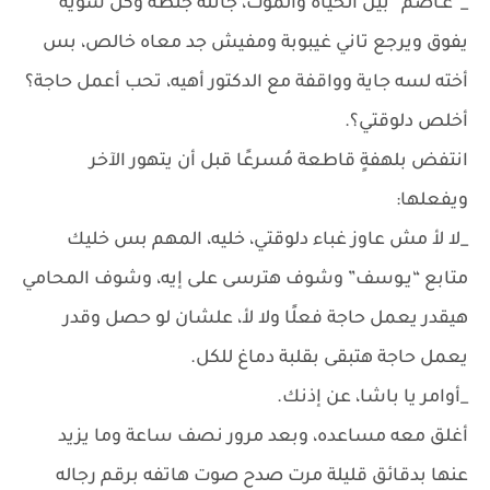
_”عـاصم” بين الحياة والموت، جاتله جلطة وكل شوية
يفوق ويرجع تاني غيبوبة ومفيش جد معاه خالص، بس
أخته لسه جاية وواقفة مع الدكتور أهيه، تحب أعمل حاجة؟
أخلص دلوقتي؟.
انتفض بلهفةٍ قاطعة مُسرعًا قبل أن يتهور الآخر
ويفعلها:
_لا لأ مش عاوز غباء دلوقتي، خليه، المهم بس خليك
متابع “يـوسف” وشوف هترسى على إيه، وشوف المحامي
هيقدر يعمل حاجة فعلًا ولا لأ، علشان لو حصل وقدر
يعمل حاجة هتبقى بقلبة دماغ للكل.
_أوامر يا باشا، عن إذنك.
أغلق معه مساعده، وبعد مرور نصف ساعة وما يزيد
عنها بدقائق قليلة مرت صدح صوت هاتفه برقم رجاله