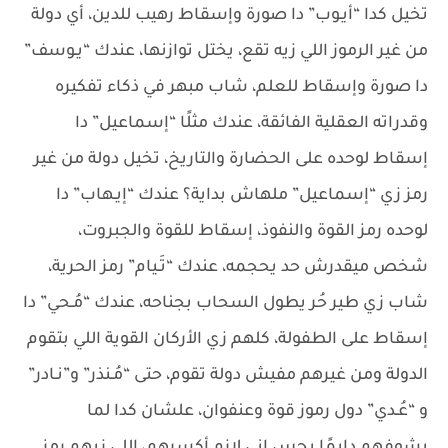
تخيل كدا “أيـوب” دا صورة وإسقاط رهيب للدين، أي دولة
من غير الرموز اللي زيه تقع، يختل توازنها، عندك “يـوسف”
دا صورة وإسقاط للعلم، شاب مبهر في ذكاء تفكيره
وقدراته العقلية الفائقة، عندك مثلًا “إسماعيل” دا
إسقاط لوحده على الحضارة والتاريخ، تخيل دولة من غير
رمز زي “إسماعيل” ملهاش بداية؟ عندك “إيـهاب” دا
لوحده رمز القوة والنفوذ، إسقاط للقوة والجبروت،
شخص ميقدرش حد يحجمه، عندك “تَـيام” رمز الحرية،
شاب زي طير حُر يطول السحاب بجناحه، عندك “مُـحي” دا
إسقاط على الطفولة، كلهم زي الأركان القوية اللي بتقوم
الدولة ومن غيرهم مفيش دولة تقوم، حتى “مُـنذر” و”نـادر”
و “عُـدي” دول رموز قوة وعنفوان، علشان كدا لما