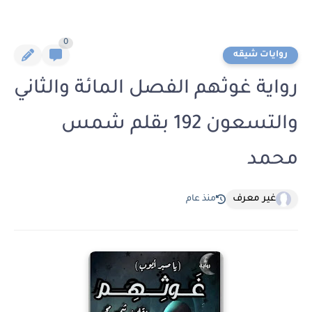
0
روايات شيقه
رواية غوثهم الفصل المائة والثاني
والتسعون 192 بقلم شمس
محمد
غير معرف
منذ عام