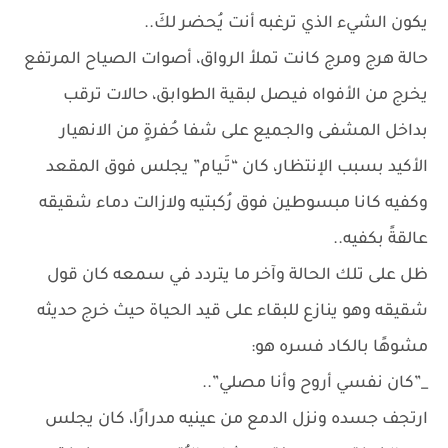
يكون الشيء الذي ترغبه أنت يُحضر لكَ..
حالة هرج ومرج كانت تملأ الرواق، أصوات الصياح المرتفع
يخرج من الأفواه فيصل لبقية الطوابق، حالات ترقب
بداخل المشفى والجميع على شفا حُفرةٍ من الانهيار
الأكيد بسبب الإنتظار، كان “تَـيام” يجلس فوق المقعد
وكفيه كانا مبسوطين فوق رُكبتيه ولازالت دماء شقيقه
عالقةً بكفيه..
ظل على تلك الحالة وآخر ما يتردد في سمعه كان قول
شقيقه وهو ينازع للبقاء على قيد الحياة حيث خرج حديثه
مشوهًا بالكاد فسره هو:
_”كان نفسي أروح وأنا مصلي”..
ارتجف جسده ونزل الدمع من عينيه مدرارًا، كان يجلس