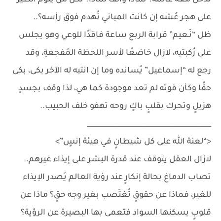
تدخل معه عالمه؟ لماذا وألف لماذا؟ لكن من يلوم الطير
على هجر عُشه إن كانت المباني تُهدم فوق رأسه؟..
ظل “نَـعيم” قرابة الربع ساعة فاقدًا للوعي وهو يجلس
على رُكبتيه، لازال خاضعًا لأسر اللحظة المُفجعةِ، وقد
رجع له “إسماعيل” يُسانده وما إن انتبه له الآخر بكى، بكى
حقًا وكأن قوته لم تعد موجودة كما هي، لذا وقف بجسدٍ
هزيلٍ وتحرك بقلبٍ باكٍ روحه تهفو خلف الحبيب..
____________________________________
<“لعنة الله على كل شيطانٍ في هيئة إنسٍ”>
لازال العقل يتوقف عند قدرة البشر على إيذاء غيرهم..
تصاب الدماغ بحالة إنكارٍ عند رؤية العالم يُصدر الإيذاء
للغير، فماذا عن حقوقٍ تُغتَصب بغير وجه حقٍ؟ ماذا عن
قلوبٍ يسكنها السواد فتعمى بها البصيرة عن الرؤية؟