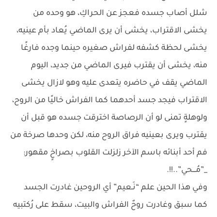
شلل أصاب جسده فعجز عن الحراكِ، هو وحده من
يخشى الاقتراب، يخشى أن يرى الماضي يُعاد بأم عينيه،
يخشى لحظة كشفه لفراش صغيره حينما وجده فارغًا
منه، يخشى أن يقترب فيرى الماضي من جديد، اليوم
الماضي يقف في حاضره يتعدى عليه وهو لازال يخشى
الاقتراب فيجد جسد أحدهما كما الفراش خاليًا من الروح،
ولوهلةٍ تمنى لو أن الرصاصة اخترقت جسده هو قبل أن
يقترب ويرى بعينيه فراق الروح منه، لكن وحدها صرخة من
فم أحد أبنائه باسم الآخر زلزلت القلوب بصراخٍ مقهور:
_”مُـــحي”..!!.
وفي هذا الحين علم “نَـعيم” أي الروحين غادرت الجسد
كما سبق وغادرت روحٌ الفراش والبيت، سقط على رُكتبيه