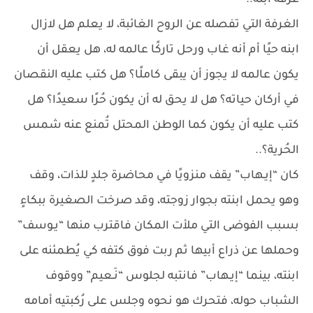
غرفة ابنه..
الغرفة التي تفصله عن الروح الغائبة، لا يعلم هل لازال
ابنه حيًا أم أنه غاب ورحل تاركًا عالمه له، هل يعقل أن
يكون عالمه لا يجوز أن يبقى كاملًا؟ هل كتب عليه النقصان
في أركان حياته؟ هل لا يحق له أن يكون حُرًا سعيدًا؟ هل
كتب عليه أن يكون كما الوطن المحتل تُمنع عنه شمس
الحُرية؟..
كان “إيـهاب” يقف منزويًا في محاضرة جلدٍ للذات، وقف
وهو يحمل ابنته بجوار زوجته، وقد صرخت الصغيرة ببكاءٍ
بسبب الفوضى التي ملأت المكان فاقترب منها “يـوسف”
وحملها عن ذراع أبيها ثم ربت فوق كتفه كي يُطمئنه على
ابنته، بينما “إيـهاب” فانتبه لجلوس “نَـعيم” ووقوف
الشباب حوله، فتحرك هو نحوه وجلس على رُكبتيه أمامه