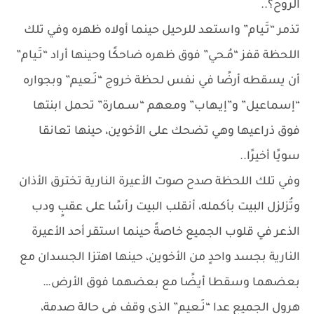
الروح؟..
تذمر “تَـيام” واستعد للرحيل حينما أولاه ظهره وفي تلك
اللحظة قفز “مُـحي” فوق ظهره ضاحكًا وحينها أراد “تَـيام”
أن يسقطه أرضًا في نفس لحظة خروج “نَـعيم” وبجواره
“إسماعيل” و”إيـهاب” ومعهم “سـمارة” تحمل ابنتها
فوق ذراعيها وهي تضحك على الأخوين، حينها تعانقا
سويًا أخيرًا..
وفي تلك اللحظة صدح صوت الأعيرة النارية تخترق الأذان
وتُزلزل البيت بأكمله، أنقلب البيت رأسًا على عقبٍ ودب
الذعر في قلوب الجميع خاصةً حينما استقر أحد الأعيرة
النارية بجسد واحدٍ من الأخوين، حينها اهتزا الجسدان مع
بعضهما وسقطا أيضًا مع بعضهما فوق الأرض…
هرول الجميع عدا “نَـعيم” الذي وقف في حالة صدمة،