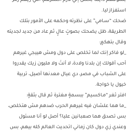
بشوفهم دايمًا بحس إني لازم أكسرهم، اللي زيهم رمز
استفزاز ليا.
ضحك “سـامي” على نظرته وحكمه على الأمور بتلك
الطريقة، ظل يضحك بصوتٍ عالٍ ثم عاد من جديد لجديته
وقال بتهكمٍ:
_لو فاكر إنك لما تخلص على دول ومش هييجي غيرهم
أحب أقولك إن بلدنا ولادة، لا أنتَ ولا مليون زيك يقدروا
على الشباب في مصر، دي عيال معدنها أصيل، تربية
خيول يا خواجة.
افتر ثغر “مـاكسيم” ببسمةٍ مغترة ثم قال بثقةٍ:
_ما هما علشان فيه غيرهم الحرب ضدهم مش هتخلص،
بس تصدق هما صعبانين عليا؟ أصل لو أنا مسئول
وعندي زي دول كان زماني اتحديت العالم كله بيهم، بس