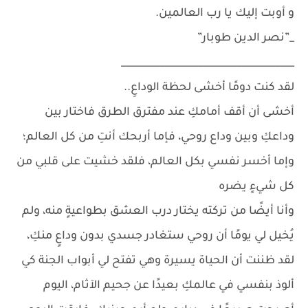
و أوبت إليك يا رب العالمين.
_”نصر الدين طوبار”
____________________________________
لقد كنت دومًا أخشى لحظة الوداعِ..
أخشى أن أقف أمامكِ عند مفترق الطرق فاختار بين
وداعكِ وبين وداع روحي، فإما أربحك أنتِ من كل العالم؛
وإما أخسر نفسي بكل العالم، فلقد خشيت على قلبي من
كل شيءٍ يضره
وأنا أيضًا من تركته يختار درب العشق بطواعيةٍ منه، ولم
يُخيل لي يومًا أن روحي ستغادر جسدي بدون وداعٍ منكِ،
لقد ظننت أن الحياة يسيرة وهي تفتح لي أبواب الجنة كي
ألوذ بنفسي في عالمكِ بعيدًا عن جحيم الآثام، اليوم