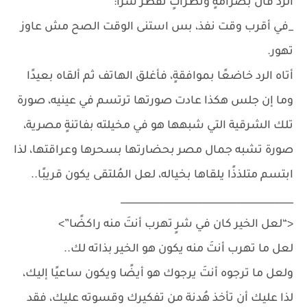
الرد قال بصرامةٍ ونظراتٍ تقطر شرًا:
_في أقرب وقت نفذ، بس استنى الوقت الصح مش عاوز
تهور.
أتاه الرد خاضعًا بموافقةٍ، فأغلق الهاتف ثم ألقاه بعيدًا
وما إن جلس هكذا عادت صورتها ترتسم في عينيه، صورة
تلك الشرقية التي شبهها هو في مخيلته بفاتنةٍ مصرية،
صورة تشبه جمال مصر بحضارتها بسحرها وعراقتها، لذا
ابتسم متلذذًا يلقاها بخياله، لعل المُلتقى يكون قريبًا..
____________________________________
<“لعل الخير كان في شرٍ تهرب أنتَ منه راكضًا”>
لعل ما تهرب أنتَ منه يكون هو الخير بذاته لك..
ولعل ما ترجوه أنتَ يرجوك هو أيضًا ويكون ساعيًا إليك،
لذا عليك أن تأخذ هُدنة من تفكيرك وقسوته عليك، فقد