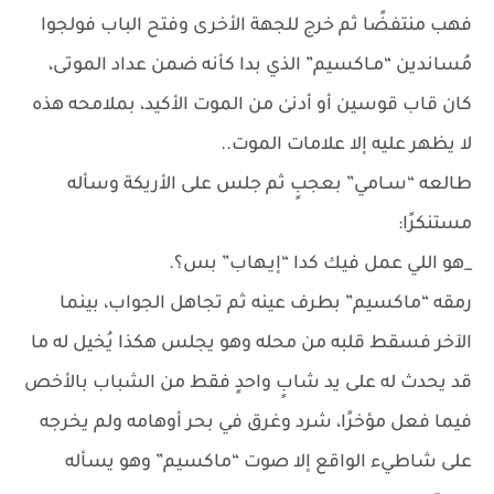
فهب منتفضًا ثم خرج للجهة الأخرى وفتح الباب فولجوا
مُساندين “مـاكسيم” الذي بدا كأنه ضمن عداد الموتى،
كان قاب قوسين أو أدنىٰ من الموت الأكيد، بملامحه هذه
لا يظهر عليه إلا علامات الموت..
طالعه “سـامي” بعجبٍ ثم جلس على الأريكة وسأله
مستنكرًا:
_هو اللي عمل فيك كدا “إيـهاب” بس؟.
رمقه “ماكسيم” بطرف عينه ثم تجاهل الجواب، بينما
الآخر فسقط قلبه من محله وهو يجلس هكذا يُخيل له ما
قد يحدث له على يد شابٍ واحدٍ فقط من الشباب بالأخص
فيما فعل مؤخرًا، شرد وغرق في بحر أوهامه ولم يخرجه
على شاطيء الواقع إلا صوت “ماكسيم” وهو يسأله