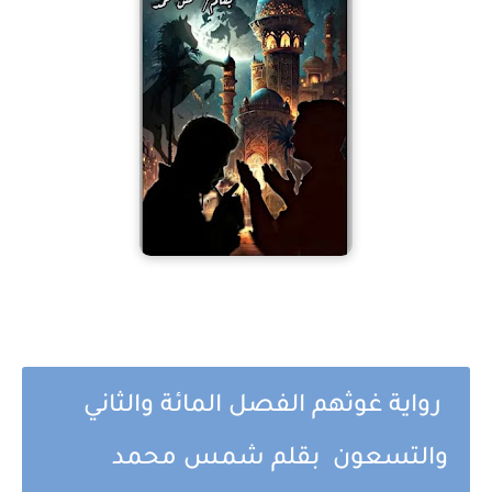
رواية غوثهم الفصل المائة والثاني
والتسعون بقلم شمس محمد