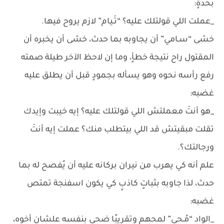
بحدةٍ:
_عملت اللي قولتلك عليه؟ “تَـيام” لازم يروح فيها.
خشى “سـامي” أن يجاوبه بما حدث، خشى أن يخبره أن
المقتول راح نتيجة خطأٍ، وما إن لاحظ الآخر طيلة صمته
رفع رأسه نحوه وهو يسأله بجمودٍ قبل أن يطلق عليه
غضبه:
_هو أنتَ معملتش اللي قولتلك عليه؟ إيه خيبت وإيدك
تقلت مبقيتش قد اللي بيتطلب منك؟ عملت إيه أنتَ
ورجالتك؟.
علم أنه كي يهرب من نيران بركانه عليه أن يُفصح له بما
حدث، لذا جاوبه بثباتٍ كاذبٍ كي يكون اسفنجة تمتص
غضبه:
_الواد “مُـحي” لمحهم وتقريبًا ضحى بنفسه علشان أخوه،