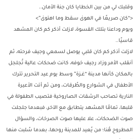
وقلبك لي من بين الخطايا كان جنة الأمان..
<“كان صريعًا في الهوىٰ سقط وما اهتوىٰ”>
ويوم وداعنا بتلك القسوة، لازلت أذكر كم كان المشهد
قاسيًا..
لازلت أذكر كم كان قلبي يوصل لسمعي وجيف فرحته، ثم
أنقلب الأمر وزاد رجيف خوفه، كانت ضحكات عالية تُجلجل
بالمكان كأنها مدينة “غـزة” وسط يوم عيد التحرير تترك
الأطفال في الشوارع والطُرقات، ومن ثم أتت الأعيرة
النارية تصاحب الرشقات الصاروخية فتصيب الطفولة في
قلبها، تمامًا المشهد يتطابق مع الآخر، فبعدما جلجلت
صوت الضحكات، علا عليها صوت الصرخات، والسؤال
المطروح هُنا؛ من يُعيد للمدينة روحها، بعدما سُلبت منها