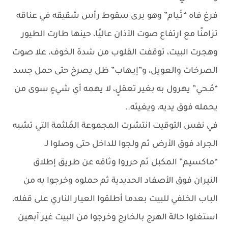
فرغ فاه “تَـيام” وهو يرى سقوط رأس شقيقه في عناقه
تزامنًا مع ارتفاع صوت الآذان عاليًا، حينها طارت الطيور
وهجرت البيت، توقفت القلوب من شدة الخوف، علا صوت
الصرخات والعويل، و”إيـهاب” ظل يصرخ حتى حمل جسد
“مُـحي” يهرول به بغير تعقلٍ، لا يهمه أي شيءٍ سوى من
يحمله فوق يديه، ويغيثه..
في نفس التوقيت انتشرت المجموعة المُلثمة التي تشبه
الجراد فوق الأرض ثم ولجوا للداخل حتى وصلوا لـ
“ماكسيم” المكبل ثم حرروا وثاقه عن طريق إطلاق
النيران فوق الأصفاد الحديدية ثم حملوه وخرجوا به من
الباب الخلفي للبيت بعدما أطلقوا العيار الناري على قفله،
استغلوا حالة الهرج بالخارج وخرجوا من البيت غير آبهين