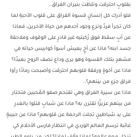
بقلوبٍ احترقت وتلظت بنيران الفراق..
فلو أدرك كل إنسانٍ قسوة الفراق على قلوب الأحبةِ لما
كان تجرأ فردٌ ونزع وجود أحدهم من حياة الآخرين، فماذا
عن أبٍ سقط فوق رُكبتيه غير قادرٍ على الوقوف وملاحقة
جسد ابنه؟ ماذا عن أخٍ يعيش أسوأ كوابيس حياته في
مشهدٍ بتلك القسوة وهو يرى وداع نصف الروح بعيدًا؟
ماذا عن أخوةٍ ورفقة قلوبهم احترقت وأصبحت رمادًا رأوا
فراق جزءٍ من بينهم؟..
ماذا عن سيرة الفراق وهي تقتحم صفو المُحبين فتختار
من بينهم عزيزًا تقترن به؟ ماذا عن شبابٍ قتلوا بالغدرِ
على يد شياطينٍ تجلت الرحمة عن قلوبهم؟ ماذا عن حبيبةٍ
غائبة ترسم العالم الوردي في انتظار فارس الأحلام كي