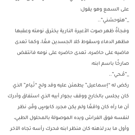
على السمع وهو يقول:
_”هتوحشني”..
وفجأةً ظهر صوت الأعيرة النارية يخترق نومته وعقبها
مظهر الدماء وسقوط كلا الجسدين معًا، وكما تعدى
ماضيه على حاضره، تعدى حاضره على نومه فانتفض
صارخًا باسم ابنه:
_”مُـحي”..
ركض له “إسماعيل” يطمئن عليه وقد ولج “تَـيام” الذي
كان يجلس بالخارج ووقف بجوار أبيه الذي استفاق وأدرك
أن ما رآه كان واقعًا ولم يكن مجرد كابوسٍ ومَّر، نظر
لنفسه فوق الفراش ويده الموصولة بالمحلول الطبي،
وأول ما بدر لذهنه كان منظر ابنه فحرك رأسه تجاه الآخر