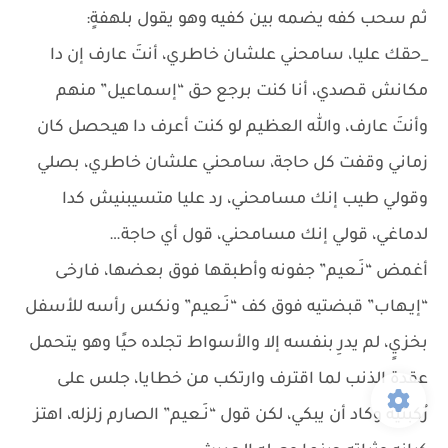
ثم سحب كفه يضمه بين كفيه وهو يقول بلهفةٍ:
_حقك عليا، سامحني علشان خاطري، أنتَ عارف إن دا
مكانش قصدي، أنا كنت برجع حق “إسماعيل” منهم
وأنتَ عارف، والله العظيم لو كنت أعرف دا هيحصل كان
زماني وقفت كل حاجة، سامحني علشان خاطري، بصلي
وقولي طيب إنك مسامحني، رد عليا متسيبنيش كدا
لدماغي، قولي إنك مسامحني، قول أي حاجة…
أغمض “نَـعيم” جفونه وأطبقها فوق بعضها، فارخى
“إيـهاب” قبضتيه فوق كف “نَـعيم” ونكس رأسه للأسفل
بخزيٍ، لم يدرِ بنفسه إلا والأسواط تجلده حيًا وهو يتحمل
عقدة الذنب لما اقترف وارتكب من خطايا، جلس على
رُكبتيه وكاد أن يبكي، لكن قول “نَـعيم” الصارم زلزله، اهتز