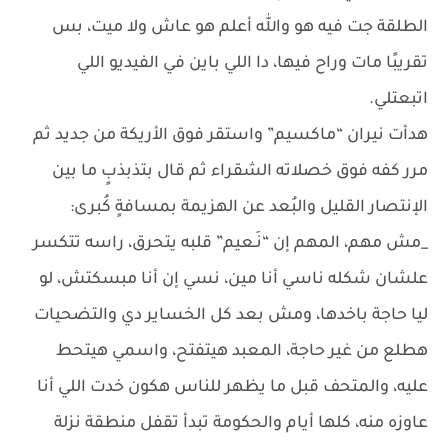
الطلقة جت فيه هو والله أعلم هو عاش ولا ميت، بس
تقريبًا مات وراح فيها، دا اللي باين في الفيديو اللي
اتبعتلي.
هدأت نيران “ماكسيم” واستقر فوق الأريكة من جديد ثم
مرر كفه فوق خصلاته الشقراء ثم قال بتذبذبٍ ما بين
الإنتصار القليل والبُعد عن الهزيمة بمسافةٍ كُبرى:
_مش مهم، المهم إن “نَـعيم” قلبه يتحرق، راسه تتكسر
علشان شكله ناسي أنا مين، نسي إن أنا مبسكتش، لو
ليا حاجة باخدها، ومش بعد كل الخساير دي والتضحيات
هطلع من غير حاجة، المعبد هيتفتح، واسمي هيتحط
عليه، والمتحف قبل ما يظهر للناس هكون خدت اللي أنا
عاوزه منه، كلها أيام والحكومة تبدأ تقفل منطقة نزلة