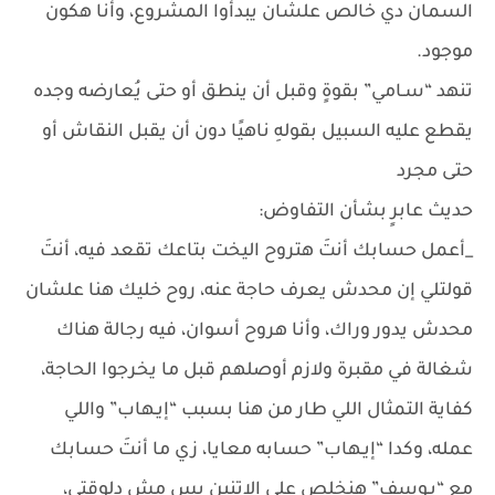
السمان دي خالص علشان يبدأوا المشروع، وأنا هكون
موجود.
تنهد “سـامي” بقوةٍ وقبل أن ينطق أو حتى يُعارضه وجده
يقطع عليه السبيل بقولهِ ناهيًا دون أن يقبل النقاش أو
حتى مجرد
حديث عابرٍ بشأن التفاوض:
_أعمل حسابك أنتَ هتروح اليخت بتاعك تقعد فيه، أنتَ
قولتلي إن محدش يعرف حاجة عنه، روح خليك هنا علشان
محدش يدور وراك، وأنا هروح أسوان، فيه رجالة هناك
شغالة في مقبرة ولازم أوصلهم قبل ما يخرجوا الحاجة،
كفاية التمثال اللي طار من هنا بسبب “إيـهاب” واللي
عمله، وكدا “إيـهاب” حسابه معايا، زي ما أنتَ حسابك
مع “يـوسف” هنخلص على الاتنين بس مش دلوقتي،