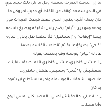
ما إن اخترقت الصرخة سمعه، وكل ما تلى ذلك مجرد غرقٍ
في البحر، سمعه توقف عن التقاط أي حديثٍ آخر وكل ما
كان يصله أشبه بطنين الموج فقط، هبطت العبرات فوق
وجهه وهو يرى “تَـيام” يضم رأس شقيقه ويصرخ باسمه
بينما “إيـهاب” و “إسماعيل” كلًا منهما ظل يحاول فتأوه
“مُـحي” بصرخةٍ عالية ثم تقطعت أنفاسه بعدها…
عاد له “تَـيام” يتوسله وهو يحتضنه بقوله:
_لأ علشان خاطري، علشان خاطري أنا ما صدقت لقيتك…
متمشيش يا “مُـحي” وتسيبني، علشان خاطري..
علا صوت شهقات الموت منه وآخر ما استطاع أن يتفوه
به كان:
_اد..ادعيلي..مالحقيتش أصلي.. العصر..كان نفسي أروح
وأنا مصلي..