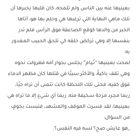
بعينيها عنه بين الناس ولم تلمحه، كان قلبها يخبرها أن
تلك ماهي النهاية التي ترغبها هي وحلم بها هو، أتاها
الخبر من والدها كوقع الصاعقة فوق الرأس فلم تدر
بنفسها إلا وهي تركض خلفه كي تلحق الحبيب المغدور
به.
لمحت بعينيها “تَـيام” يجلس بجوار أمه فهرولت نحوه
وهي تقف باكيةً، والأكثر سببًا في قتلها كان مظهر الدماء
فوق كفيه، فحتى تلك اللحظة كانت تتمنى أن تراه حيًا،
ربما مجرد مزحة سخيفة منه، ربما أي شيءٍ إلا ما تراه هي
بعينيها، لقد فسرت الموقف والمشهد، فنبست بخوفٍ
من السؤال:
_هو عايش صح؟ لسه فيه النفس؟.