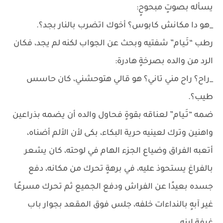
يسأله بصوتٍ مبحوحٍ:
_هو دا مكانش كابوس؟ أخوك اتضرب بالنار بجد؟.
رطب “تَـيام” شفتيه وبحث عن الجواب لكنه لم يجد، فكان
الرد من والده بصرخةٍ هادرة:
_راح؟ راح مني تاني؟ هو قالي هتوحشني، كان حاسس
طيب؟.
ضمه “تَـيام” لعناقه بقوةٍ فحاول والده أن يضمه بذراعين
واهنين وترك لعينيه حرية البكاء، بكى لأن الألم أضناه،
أتعبه الفراق وضياع الجزء الهام في لوحته، كان يشعر
بالفراغ يستحوذ عليه، في برهةٍ تحرك من مكانه، دفع
جسده بعيدًا عن الفراش ودفع الجميع ثم تحرك مسرعًا
غير آبهٍ بالنداءات خلفه، جلس فوق المقعد بجوار باب