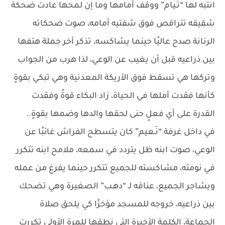
انتبه لها “تَـيام” ووقف أمامها وما إن لمحها عادت ضحكة
شقيقه تتراقص فوق شفتيه أمامه، صوت ضحكاته
الرنانة صدح عاليًا حينما يشاكسه، تذكر أخر جملة هتفها
بين ذراعيه قبل أن يغيب عن الوعي، لذا هرب من الجواب
وتركها هي تسقط فوق الأريكة المعدنية وهي تبكي بقوةٍ
كأنها فقدت أملها في الحياة، زاد البكاء قوةً وفقدت
القدرة على أي فعلٍ حنى لحقها والدها وضمها بقوةٍ..
في داخل غرفة “نَـعيم” كان يتسطح الفراش غائبًا عن
الوعي، صوت ابنه ظل يتردد في سمعه، ملامح ابنه تتكرر
في نومته، مشاكسته للجميع تتكرر حينما يفرغ من عمله
ويشاجر الجميع، عناقه لـ “دهـب” الصغيرة وهي تضحك
بين ذراعيه، خروجه للمسجد مؤخرًا كي يلحق صلاة
الجماعة، الكلمة الأخيرة التي نطقها للمرة الأولى تكررت