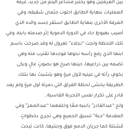
بين الغرفتين وهو يختبر مشاعر اليُتم من جديد، غرفة
العمليات بنهاية الطابق احتوت جثمان شقيقه، وفي
الغرفة الأخرى بنهاية الطابق استقر جسد والده الذي
أصيب بهبوطٍ حاد في الدورة الدموية إثر صدمته بابنه، وفي
تلك اللحظة ولجت “نجلاء” تهرول له وقد صرخت باسم
ابنها الذي رفع رأسه نحوها فوجدها تقترب منه وهي
تضمه بين ذراعيها، حينها صرخ هو بصوتٍ عالٍ وبكى
بخوفٍ رأته في عينيه لأول مرةٍ وهو يتشبث بها بتلك
الطريقة يخشى لحظة الفراق التي دمرته أول مرةٍ ولم يعد
قادرٍ على تكرار نفس التجربة القاسية..
ولج “عبدالقادر” بابنيه معًا وخلفهما “عبدالمعز” وفي
المقدمة “جـنة” تسبق الجميع وهي تجري بخطواتٍ
مُشتتة كما جريان الدمع فوق وجنتيها، كانت تبحث