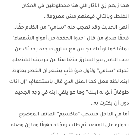
هما زيهم زي الآثار اللي هنا محطوطين في المكان
الغلط، وبالتالي قيمتهم مش معروفة..
أنهى الحديث وقد تعجب منه “سـامي” من الكلام حقًا..
فحقًا صدق من قال “خذوا الحكمة من أفواهِ السُفهاء”
تمامًا كما لو أنك تجلس مع سارقٍ فتجده يحدثك عن
عنف الناس مع السارق متغاضيًا عن جريمته الشنعاء،
تحرك “سـامي” ولأول مرةٍ كأبٍ يشعر أن الخطر يحاوط
ابنه، لكنه فعل كما المثل الذي قال باستخفافٍ “إن آتاك
طوفانٌ ألق له ابنك” وها هو يلقي ابنه في وجه الجحيم
دون أن يكترث به..
أما في الداخل فسحب “ماكسيم” الهاتف الموضوع
بجواره على المقعد ثم طلب رقمًا مجهولًا وما إن وصله