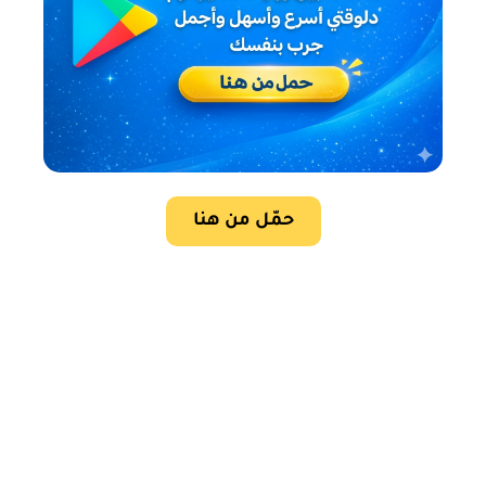
حمّل من هنا