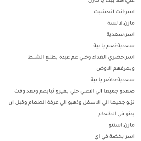
علي:اهلا بيك يا مازن
اسر:انت اتعشيت
مازن:لا لسة
اسر:سعدية
سعدية:نعم يا بية
اسر:حضري الغداء وخلي عم عبدة يطلع الشنط
ويعرفهم الاوض
سعدية:حاضر يا بية
صعدو جميعا الي الاعلي حتي يغيرو ثيابهم وبعد وقت
نزلو جميعا الي الاسفل وذهبو الي غرفة الطعام وقبل ان
يدئو في الطعام
مازن:استنو
اسر بخضة:في اي