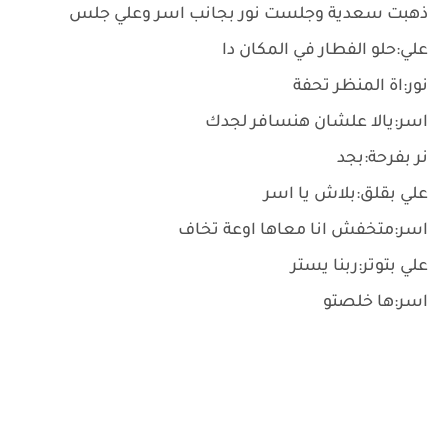
ذهبت سعدية وجلست نور بجانب اسر وعلي جلس
علي:حلو الفطار في المكان دا
نور:اة المنظر تحفة
اسر:يالا علشان هنسافر لجدك
نر بفرحة:بجد
علي بقلق:بلاش يا اسر
اسر:متخفش انا معاها اوعة تخاف
علي بتوتر:ربنا يستر
اسر:ها خلصتو