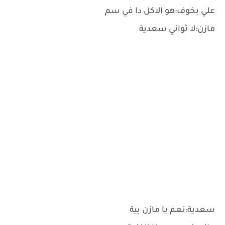
علي بخوف:هو الاكل دا في سم
مازن:لا ثواني سعدية
سعدية:نعم يا مازن بية