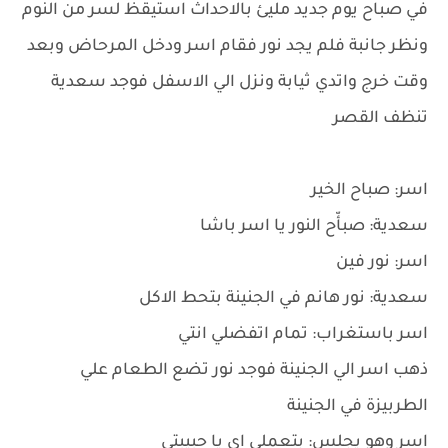
في صباح يوم جديد مليئ بالاحداث استيقظ لسر من النوم
ونظر جانبة فلم يجد نور فقام اسر ودخل المرحاض وبعد
وقت خرج واتدي ثيابة ونزل الي الاسفل فوجد سعدية
تنظف القصر
اسر: صباح الخير
سعدية: صبأّح النور يا اسر باشا
اسر: نور فين
سعدية: نور هانم في الجنينة بتحط الاكل
اسر باستغراب: تمام اتفضلي انتي
ذهب اسر الي الجنينة فوجد نور تضع الطعام علي
الطربيزة في الجنينة
اسر وهو يجلس: بتعملي اي يا حبيبتي