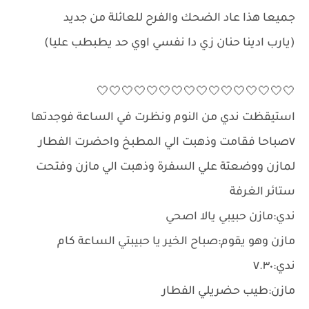
جميعا هذا عاد الضحك والفرح للعائلة من جديد
(يارب ادينا حنان زي دا نفسي اوي حد يطبطب عليا)
🤍🤍🤍🤍🤍🤍🤍🤍🤍🤍🤍🤍🤍🤍🤍🤍
استيقظت ندي من النوم ونظرت في الساعة فوجدتها
٧صباحا فقامت وذهبت الي المطبخ واحضرت الفطار
لمازن ووضعتة علي السفرة وذهبت الي مازن وفتحت
ستائر الغرفة
ندي:مازن حبيبي يالا اصحي
مازن وهو يقوم:صباح الخير يا حبيبتي الساعة كام
ندي:٧.٣٠
مازن:طيب حضريلي الفطار