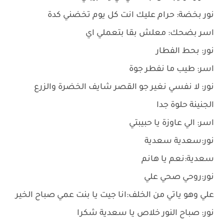
نور بخضة: حرام عليك انت كل يوم تخضني كدة
اسر بضحك: معلش بقا بتعملي اي
نور: بحط الفطار
اسر: طيب ما نفطر جوة
نور: لا نفسي نغير جو القصر شايف الخضرة والزرع
الجنينة حلوة جدا
اسر: الي عاوزة يا حبيبتي
نور:سعدية سعدية
سعدية:نعم يا هانم
نور:روحي صحي علي
علي وهو ياتي من الخلف:انا جيت يا بنت عمي صباح الخير
نور: صباح النور خلاص يا سعدية شكرا