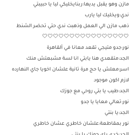
مازن وهو يقبل يديها:ربنايخليكي ليا يا حبيبتي
ندي:ويخليك ليا يارب
ذهب مازن الي العمل وذهبت ندي حتي تحضر الشنط
🤍🤍🤍🤍🤍🤍🤍🤍🤍🤍🤍🤍🤍🤍🤍🤍
نور:جدو متيجي تقعد معانا في ألقاهرة
الجد:متقعدي هنا يابتي انا لسة مشبعتش منك
اسر:معلش يا حج مرة تانية علشان اخويا جاي النهارده
لازم اكون موجود
الجد:طيب يا بتي روحي مع جوزك
نور:تعالي معايا يا جدو
الجد:يا بنتي
نور بمقاطعة:علشان خاطري عشان خاطري
الجد:خدي راي جوزك يا بنتي