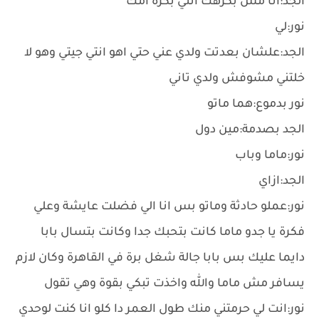
الجد:انا مش بكرهك انتي بكرة امك
نور:لي
الجد:علشان بعدتت ولدي عني حتي اهو انتي جيتي وهو لا
خلتني مشوفش ولدي تاني
نور بدموع:هما ماتو
الجد بصدمة:مين دول
نور:ماما وباب
الجد:ازاي
نور:عملو حادثة وماتو بس انا الي فضلت عايشة وعلي
فكرة يا جدو ماما كانت بتحبك جدا وكانت بتسال بابا
دايما عليك بس بابا جالة شغل برة في القاهرة وكان لازم
يسافر مش ماما والله واخذت تبكي بقوة وهي تقول
نور:انت لي حرمتني منك طول العمر دا كلو انا كنت لوحدي