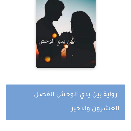
رواية بين يدي الوحش الفصل
العشرون والاخير