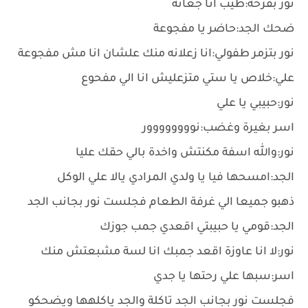
نور بفرحة:طيب انا جعانه
ضحك الجد:حاضر يا مفجوعة
نور بتزمر طفولي:انا زعلانه منك علشان انا مش مفجوعة
علي:خلاص يا ستي متزعليش انا الي مفحوع
نور:حبيبي يا علي
اسر بغيرة وغضب:نوووووووور
نور:والله اسفة مكنتش واخدة بالي حقك عليا
الجد:امسحها فيا يا ولدي المرادي يالا علي الوكل
ذهبو جميعا الي غرفة الطعام فجلست نور بجانب الجد
الجد:قومي يا حبيبتي اقعدي جمب جوزك
نور:لا انا عاوزة اقعد جمبك انا لسة مشبعتش منك
اسر:سبها علي رحتها يا جدي
فجلست نور بجانب الجد تاكلة والجد ياكلهها ويضحكو