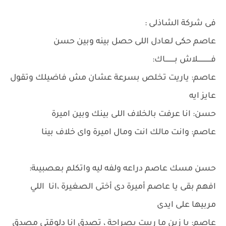
فى شركة الشاذلى :
عاصم حكى لعادل اللى حصل بينه وبين حسن
فـــــــــــــلاش بـــــــــاك:
عاصم: ياريت تخلص بسرعة عشان مش فاضيلك وتقول
عايز ايه
حسن: انا عرفت بالخلاف اللى بينك وبين اميرة
عاصم: وانت مالك انت ومال اميرة واى خلاف بينا
حسن مسك عاصم دراعه ولفه ليه واتكلم بعصبيىة:
افهم بقى يا عاصم أميرة دى أختى الصغيرة ،انا اللي
مربيها على ايدى
عاصم: يا زين ما ربيت بصراحة ، تصدق انا دلوقتى مصدق