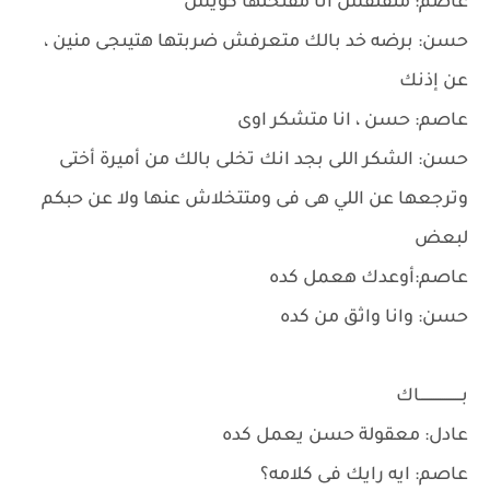
عاصم: متقلقش انا مفتحلها كويس
حسن: برضه خد بالك متعرفش ضربتها هتيىجى منين ،
عن إذنك
عاصم: حسن ، انا متشكر اوى
حسن: الشكر اللى بجد انك تخلى بالك من أميرة أختى
وترجعها عن اللي هى فى ومتتخلاش عنها ولا عن حبكم
لبعض
عاصم:أوعدك هعمل كده
حسن: وانا واثق من كده
بـــــــــــــــــــاك
عادل: معقولة حسن يعمل كده
عاصم: ايه رايك فى كلامه؟