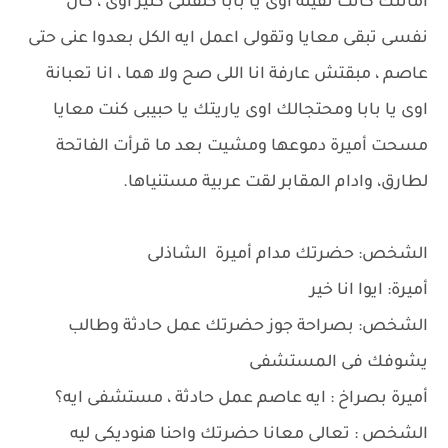
أمانتك كانت تقيلة اوى يا بابا كلفتنى كتير اوى ، كان
نفسى تبقى معايا وتقولى اعمل ايه الكل بعدوا عنى حتى
عاصم ، مبقتش عارفة انا اللى صح ولا هما ، انا تعبانة
اوى يا بابا ومحتجالك اوى ياريتك يا حبيبى كنت معايا
مسحت أميرة دموعها ومشيت بعد ما قرأت الفاتحة
لطارق، وادام المقابر لقت عربية مستنياها.
الشخص: حضرتك مدام أميرة الشاذلى
أميرة: ايوا انا خير
الشخص: بصراحة جوز حضرتك عمل حادثة وطالب
يشوفك فى المستشفى
أميرة بصراخ : ايه عاصم عمل حادثة ، مستشفى ايه؟
الشخص : تعالى معانا حضرتك واحنا هنوديكى ليه