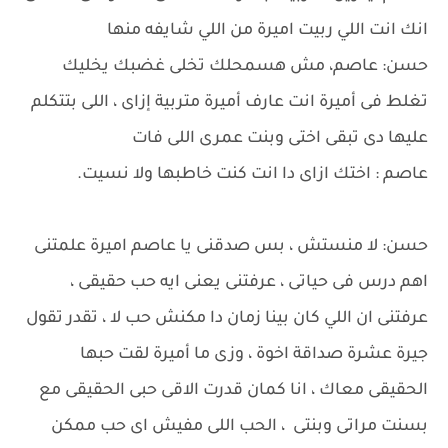
انك انت اللي ربيت اميرة من اللي شايفه منها
حسن: عاصم، مش هسمحلك تخلى غضبك يخليك
تغلط فى أميرة انت عارف أميرة متربية إزاى ، اللى بتتكلم
عليها دى تبقى اختى وبنت عمرى اللى فات
عاصم : اختك ازاى دا انت كنت خاطبها ولا نسيت.
حسن: لا منستش ، بس صدقنى يا عاصم اميرة علمتنى
اهم درس فى حياتى ، عرفتنى يعنى ايه حب حقيقى ،
عرفتنى ان اللي كان بينا زمان دا مكنش حب لا ، تقدر تقول
جيرة عشرة صداقة اخوة ، وزى ما أميرة لقت حبها
الحقيقى معاك ، انا كمان قدرت الاقى حبى الحقيقى مع
بسنت مراتى وبنتى ، الحب اللى مفيش اى حب ممكن