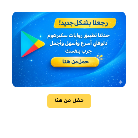
حمّل من هنا