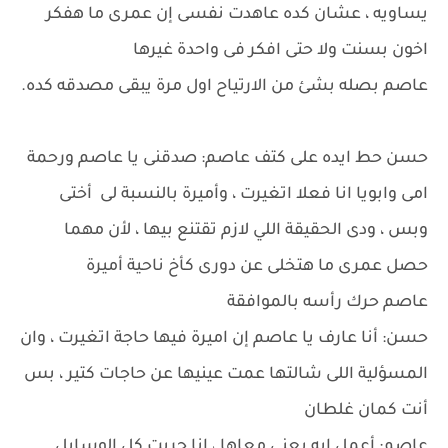
يساويه ، عشان كده عاهدت نفسى إن عمرى ما هفكر
اخون بسنت ولا حتى افكر فى واحدة غيرها
عاصم بصله بشئ من الارتياح اول مرة يبقى مصدقه كده.
حسن حط ايده على كتف عاصم: صدقنى يا عاصم ورحمة
امى وابويا انا فعلا اتغيرت ، وأميرة بالنسبة لى أختى
وبس ، ودى الحقيقة اللي لازم تقتنع بيها ، لأن مهما
حصل عمرى ما هتخلى عن دورى كأخ ناحية أميرة
عاصم حرك رأسه بالموافقة
حسن: أنا عارف يا عاصم إن اميرة فيها حاجة اتغيرت ، وان
المسؤلية اللى شالتها عمت عينيها عن حاجات كتير ، بس
أنت كمان غلطان
عاصم: أعمل ايه يعنى معاها ، انا جربت كل الوسايل