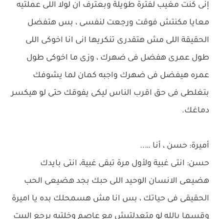
إنى كنت مغيب لفترة طويلة وبعترف ان لولا اللى عملتيه
معايا مكنتش فوقت ورجعت لنفسى ، بس هتفضل
الحقيقة اللى مش هتقدرى تنكريها انى انا اخوكى اللى
طول عمرى هفضل فى ضهرك ، وزى ما اخوكى طول
عمره هيفضل فى ضهرك واجبه كمان لما يشوفك
بتغلطى فى حق اقرب الناس ليكى يفوقك حتى لو هيكسر
دماغك.
أميرة: حسن ، أنا …..
حسن: انتى غبية ولأول مرة تبقى غبية، انتى بايدك
هضيعى الانسان الوحيد اللى حبك بجد هضيعى الحب
الحقيقى فى حياتك ، بس انا مش هسمحلك بده يا اميرة
وقسما بالله لو متعدلتيش مع عاصم وخلتيه يرجع البيت