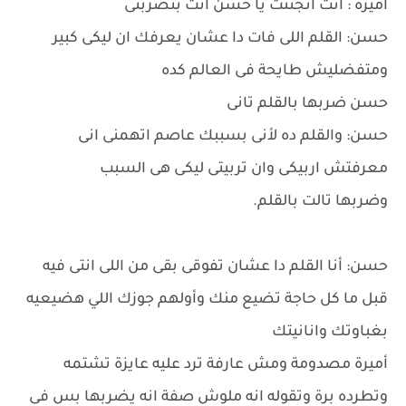
أميرة : انت اتجننت يا حسن أنت بتضربنى
حسن: القلم اللى فات دا عشان يعرفك ان ليكى كبير
ومتفضليش طايحة فى العالم كده
حسن ضربها بالقلم تانى
حسن: والقلم ده لأنى بسببك عاصم اتهمنى انى
معرفتش اربيكى وان تربيتى ليكى هى السبب
وضربها تالت بالقلم.
حسن: أنا القلم دا عشان تفوقى بقى من اللى انتى فيه
قبل ما كل حاجة تضيع منك وأولهم جوزك اللي هضيعيه
بغباوتك وانانيتك
أميرة مصدومة ومش عارفة ترد عليه عايزة تشتمه
وتطرده برة وتقوله انه ملوش صفة انه يضربها بس فى