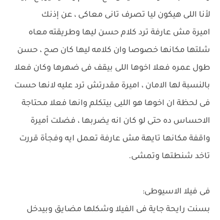
لأنا اللى هيكون ليا تصرف تانى معاكى ، عن إذنك
اميرة مش عارفة ترد كلام حسن ليها وطريقته معاه
شلتها مكانها خصوصا وان كلامه ليها كان صح ، حسن
طول عمره فعلا اخوها اللى بيقف فى ضهرها وكان فعلا
بالنسبة لها الامان ، اميرة مقدرتش ترد عليه لانها حست
فى لحظة ان اخوها هو الليى بيتكلم وانها فعلا محتاجة
الاحساس ده حتى لو كان انه يضربها ، فضلت أميرة
واقفة مكانها تايهة مش عارفة تعمل ايه وفجأة قررت
تاخد شنطتها وتمشى.
فى فيلا الاسيوطى:
بسنت رايحة جاية فى الفيلا وشكلها مضايق وبيدخل