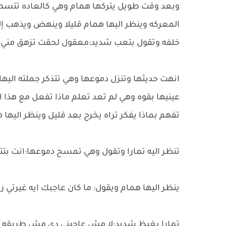
وبعد وقت طويل يتركها همام وهي كالعاده تتسطح
المعركه وينظر اليها همام قليلا وينهض ويذهب إل
خلفه وتقول بتعب شديد:معقول لحقت تزهق مني 
انهت حديثها وتنزل دموعها وهي تتذكر جملته اليها
عينيها بقوه وهي لم تعد تعلم ماذا تفعل مع هذا
تفهم بماذا يفكر تراه يخرج بعد قليل وينظر اليها 
تنظر اليه تمارا وتقول وهي تمسح دموعها:انت بت
ينظر اليها همام ويقول: ما كان عاجبك ايه غيرتي 
تمارا بغيظ شديد:لا مش عاجبني دي مش طريقه 