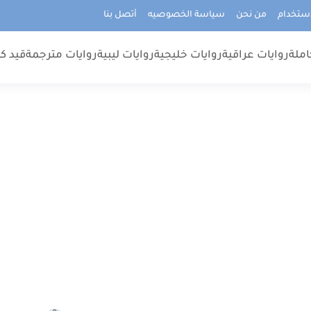
استخدام
من نحن
سياسة الخصوصيه
أتصل بنا
املة
روايات عراقية
روايات خليجية
روايات ليبية
روايات مترجمة
قيد كت