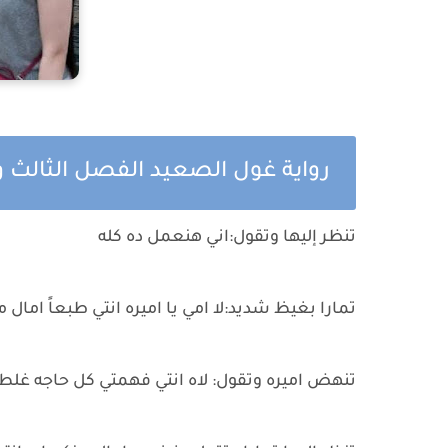
رواية غول الصعيد الفصل الثالث
تنظر إليها وتقول:اني هنعمل ده كله
تمارا بغيظ شديد:لا امي يا اميره انتي طبعاً امال م
تنهض اميره وتقول: لاه انتي فهمتي كل حاجه غلط