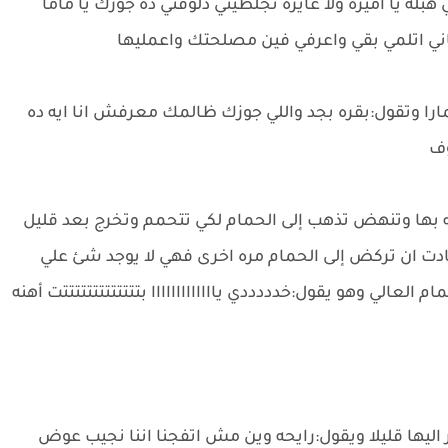
هبله يا اميره ولا عايزه تجلطيني دلوقتي ده جوزك يا ماما
ني اتلمي بقي واعرفي فين مصلحتك واعمليها
تمارا وتقول:بقره بجد واللي جوزك ظالمك معرفش انا ايه ده
وف
له بها وتنهض تذهب إلى الحمام لكي تتحمم وتخرج بعد قليل
ادت ان تركض إلى الحمام مره اخرى فهي لا يوجد شئ علي
لي وهو يقول:خدددددي يااااااااااااا بتتتتتتتتتتتتتت أهنه
ليها قليلا ويقول:رايحه وين مش اتفجنا اننا نجيب عوض