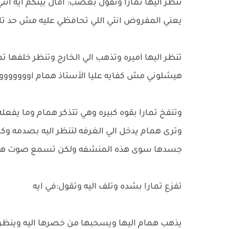
تنظر اليها تمارا وتقول بغضب: امال بينكم ايه انتي 
يعني المفروض انتي اللي تحافظي عليه مش حد تا
تنظر اليها اميره وتذهب الي الخارج وتنظر خلفها 
هيشلوني مش كفايه عليا الأستاذ همام اوووووو
وتنفخ تمارا بقوه كبيره وهي تتذكر همام وما يفع
وترى همام يدخل الي الغرفه لتنظر اليه بصدمه وك
جسدها سوى هذه المنشفه ولكن تسمع صوت همام العا
تفزع تمارا بشده وتلف اليه وتقول:في ايه
يذهب همام اليها ويسحبها من خصرها اليه وينظر ا