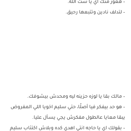
– ‏هعوز منك اي يا ست الله.
– ‏لتدلف نادين وتتبعها رحيق.
– ‏مالك بقا يا لوزه حزينه ليه ومحدش بيشوفك.
– ‏هو حد بيفكر فيا أصلًا، حتي سليم اخويا اللي المفروض
يبقا معايا عالطول مفكرش يجي يسأل عليا.
– ‏بقولك اي يا حاجه انتي اهدي كده وبلاش اكتئاب سليم