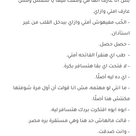
بس انا عارف انها هي وقعت فيها يا شمس ومش
عارف امتي وازاي.
– الحُب مفيهوش أمتي وازاي بيدخل القلب من غير
استأذان.
– ‏حصل حصل.
– ‏ ‏طب اي هنقرأ الفاتحه أمتي.
– ‏لا فتحت اي بقا هتسافر بكرة.
– ‏اي ده ليه أصلًا.
– ‏ما انتي لو مهتمه، مش انا قولت أن أول مرة شوفتها
مكنتش هنا أصلًا.
– ‏ايوه ايوه افتكرت بردك هتسافر ليه.
– ‏قالت مالهاش حد هنا وهي مستقرة بره مصر.
– ‏وانت صدقت.