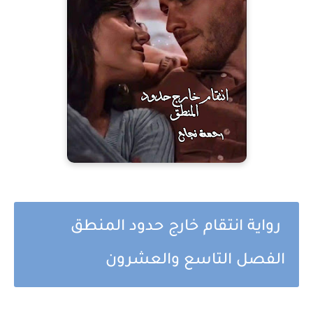
رواية انتقام خارج حدود المنطق
الفصل التاسع والعشرون