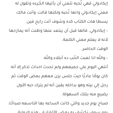
إيكادولي فهي تُحبه تتمني أن يأتيها الجُرءه وتقول له
معني إيكادولي وانها تُحبه ولكنها قالت: وأنت مالك
يسطا هات الكتاب كده وشوف أنت رايح فين.
– ‏إيكادولي. قالها قبل أن يبتعد عنها وظنت أنه يمازحها
لأنه لا يعلم معني الكلمة.
الوقت الحاضر.
– والله انا تعبت الحُب ده أبتلاء والله.
أنتهي اليوم علي جميعهم ولم تحدث احداث تذكر إلا أنه
كان يومًا عاديًا حيث جلس يزن معهم بعض الوقت ثم
رحل إلي بيته وهو بداخله يقين أنه لم يترك حبه الأول
يضيع منه بتلك السهولة.
صباح يوم جديد والتي كانت الساعه بها التاسعه صباحًا،
يوم سوف نكشف به بعض الألغاز في هذه الرواية.