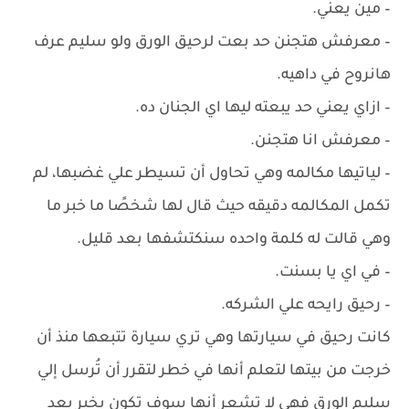
– ‏مين يعني.
– ‏معرفش هتجنن حد بعت لرحيق الورق ولو سليم عرف
هانروح في داهيه.
– ‏ازاي يعني حد يبعته ليها اي الجنان ده.
– ‏معرفش انا هتجنن.
– ‏لياتيها مكالمه وهي تحاول أن تسيطر علي غضبها، لم
تكمل المكالمه دقيقه حيث قال لها شخصًا ما خبر ما
وهي قالت له كلمة واحده سنكتشفها بعد قليل.
– ‏في اي يا بسنت.
– ‏رحيق رايحه علي الشركه.
كانت رحيق في سيارتها وهي تري سيارة تتبعها منذ أن
خرجت من بيتها لتعلم أنها في خطر لتقرر أن تُرسل إلي
سليم الورق فهي لا تشعر أنها سوف تكون بخير بعد