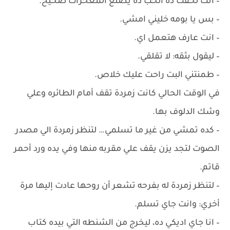
– أنت لحقت ده الحب ده يصنع المُعحزات صحيح.
– ‏بس يا بومه خليني امشي.
– ‏انت عارف هتعمل اي.
– ‏ليقول بثقه: لا تقلقي.
– ‏طمنتني البت راحت عليك خلاص.
في الوقت الحالي كانت زمردة تقف أمام الطائره وعلي
وشك الدلوف بها.
– كده تمشي من غير ما تسلمي… لتنظر زمردة الي مصدر
الصوت لتجد يزن يقف علي مقربه منها وفي يده ورد أحمر
قاتم.
– ‏لتنظر زمردة له بفرحه تشعر أن روحها عادت إليها مرة
أخري: وانت جاي تسلم.
– ‏انا جاي اديكي ده، ليخرج من الشنطه التي بيده كتاب