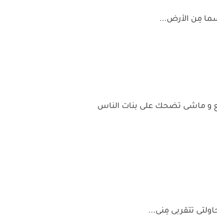
ا مِن الأرض...
يع و ماشى تضحك على بنات الناس
لتى تتقربى مِنى...