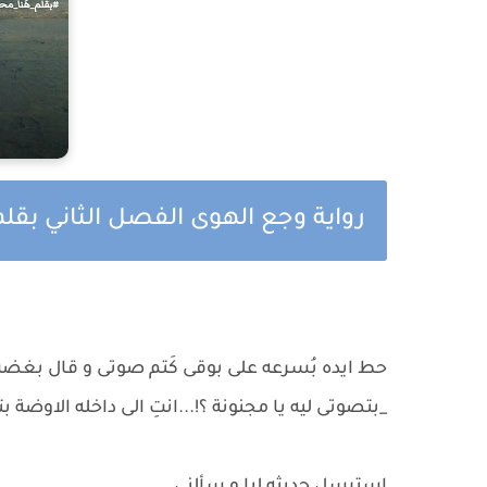
رواية وجع الهوى الفصل الثاني بقل
حط ايده بُسرعه على بوقى كَتم صوتى و قال بغضب
_بتصوتى ليه يا مجنونة ؟!...انتِ الى داخله الاوضة بت