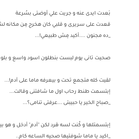
بَعدت ايدى عنه و جريت علي أوضتى بسُرعة
قعدت على سريرى و قلبي كان هخرج مِن مكانه لش
_ده مجنون ....أكيد مِش طبيعي!...
صحيت تانى يوم لبست بنطلون اسود واسع و بل
لقيت كله متجمع تحت و بيعرفه ماما على آدم!...
إبتسمت طنط رحاب اول ما شافتنى وقالت...
_صباح الخير يا حبيبتى ...عرفتى تنامى؟...
إبتسمتلها و كُنت لسه هَرد لكن "آدم" أدخل و هو ب
_اكيد يا ماما شوفتيها صحيه الساعه كام..