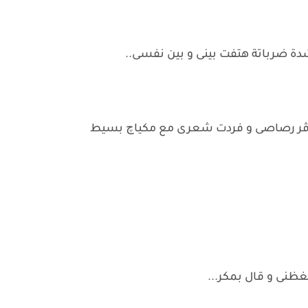
دة ضرباتة هتفت بينى و بين نفسى..
وڤر رصاصى و فردت شعرى مع مكياچ بسيط
يغظنى و قال بمكر...