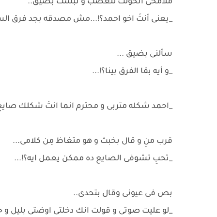
ملامحى اتحولت للغضب و نبست بضيق..
_يعنى أنتَ اخو احمد؟!...مش مصدقه بجد فرق السم
سألنى بضيق ...
_و أيه بقا الفرق بينا؟!...
_احمد شكله متربى و محترم انما انتَ شكلك صا
قرب منِ و قال بخبث و هو متغاظ مِن كلامى...
_تحبِ تشوفى الصايع ده ممكن يعمل ايه؟!...
بص فى عيونى وقال بتحدى..
_لو عليت صوتى و قولت انك دخلتى اوضتى بليل و حاو