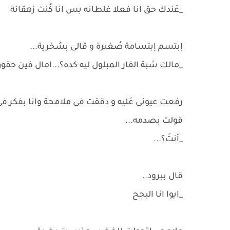
_عَندك حق انا فعلا غلطانه بس انا كُنت زهقانة
إبتسم إبتسامة صُغيرة و قالى بسُخرية...
_مالك شبة الفار المبلول ليه كده؟...امال فين حقوق 
رفعت عيونى عَليه و دققت فى ملامحة وانا بفكر 
قولت بصدمه...
_أنتَ؟...
قال ببرود..
_ايوا انا البجح