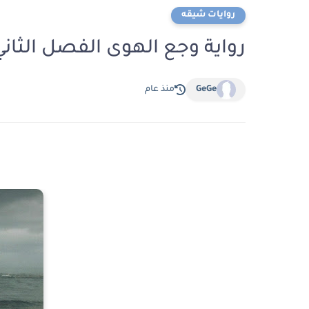
روايات شيقه
رواية وجع الهوى الفصل الثاني 2 بقلم هنا محم
GeGe
منذ عام