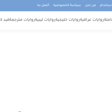
استخدام
من نحن
سياسة الخصوصيه
أتصل بنا
املة
روايات عراقية
روايات خليجية
روايات ليبية
روايات مترجمة
قيد كت