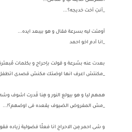
استرسل حديثه ليا و سألنى...
_أنتِ أخت خديجه؟...
أومئت ليه بسرعة فقال و هو بيبعد ايده...
_انا آدم اخو احمد
بعدت عنه بسُرعة و قولت بإحراج و بكلمات مُبعثرة.
_مكنتش اعرف انها اوضتك مكنش قصدى اتطفل علي
همهم ليا و هو بيولع النور و هِنا قَدرت اشوف وش
_مش المفروض الضيوف يقعده فى اوضهم؟!...
و شى احمر مِن الاحراج انا فعلًا فضولية زياده فقو