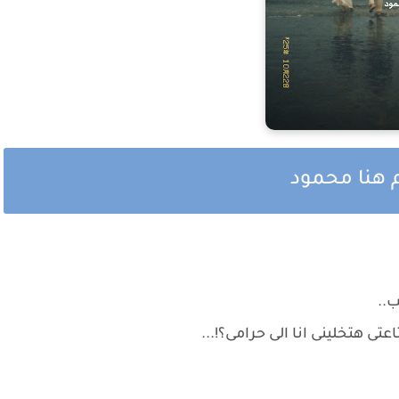
م هنا محمود
..
اعتى هتخلينى انا الى حرامى؟!...