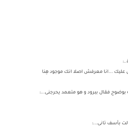
.:
ك ...انا معرفش اصلا انك موجود هِنا
ه بوضوح فقال ببرود و هو متعمد يحرجنى...:
لت بأسف تانى...: