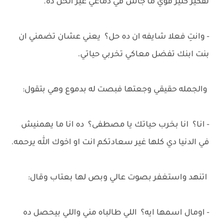
تفكير كتير قوي ما جاش في دماغي غير الحل ده.
- وانتِ فعلا شايفه ان ده حل؟ يعني عشان تضمني ان
بنت ابنك تفضل معاكي تخربي حياتي.
والجمله حقيقي وجعتها فبصت له بدموع وهي بتقول:
- انا؟ انا بخرب حياتك يا مصطفى؟ ده انا ما يهمنيش
في الدنيا دي كلها غير سعادتكم انت او اخوك الله يرحمه.
اتنهد واستغفر بصوت عالي وبص لها بعتاب وقال:
- اومال اسمها ايه؟ اللي طالباه مني واللي بيحصل ده