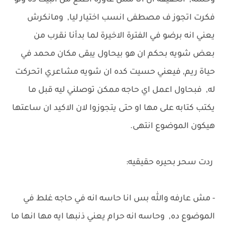
وحشه, الحقيقه ان انا مش عاوزه اطلع من البيت ده ولو
فكرت اتجوز ف مصطفى انسب اختيار ليا, ومانكرش
يعني انه برضو في الفترة الاخيرة لما بدأنا نقرب من
بعض شويه بحكم ان هو بيحاول يبقى مكان محمد في
حياة ريم, فيعني حسيت كده ان شويه مشاعري اتحركت
له, فبحاول اعمل اي حاجه ممكن توصلني ليه قبل ما
يكتب كتابه على مها او حتى يتجوزوا لان الاكيد ان ساعتها
هيكون الموضوع انتهى.
ردت سحر بحيره حقيقيه:
- مش عارفه والله بس انا حاسه انه في حاجه غلط في
الموضوع ده, وحاسه انه حرام يعني ذنبها ايه مها انها ما