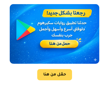
حمّل من هنا