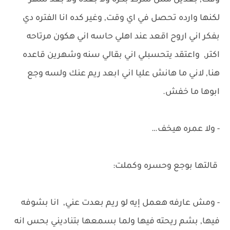
وقت, بعدين مش شرط بكره ولا بعده ولا بعد شهر
لكنها وارده تحصل في اي وقت, وغير كده انا الفتره دي
بفكر اني اروح اقعد عند اهلي حاسه اني هكون مرتاحه
اكتر, واعتقد يتحسبلي اني بقالي سنه وشهرين قاعده
هنا, لاني ما هانش عليا اني ابعد ريم عنك ولسه وجع
ابوها ما خفش.
- ولا عمره هيخف…
قالتها بوجع وحسره وكملت:
- ومش عارفه هعمل إيه لو ريم بعدت عني, انا بشوفه
فيها, بشم ريحته فيها ولما بسمعها بتناديني بحس انه