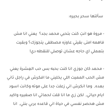
سألتها سحر بحيره:
- مروة هو انتِ كنت بتحبي محمد بجد؟ يعني انا مش
فاهمه امتى بقيتي عاوزه مصطفى يتجوزك؟ وبقيت
بتعملي اي حاجه عشان توصلي للنقطه دي!
- محمد كان جوزي انا كنت بحبه بس حب العِشرة يعني
مش الحب المميت اللي يخليني ما افكرش في راجل تاني
بعده, وما انكرش اني زعلت جدا على موته وكانت اسود
ايام حياتي, لكن زي ما انا قلت لحماتي انا صغيره واكيد
مش هحصر نفسي في حياة اني قاعده بربي بنتي, انا