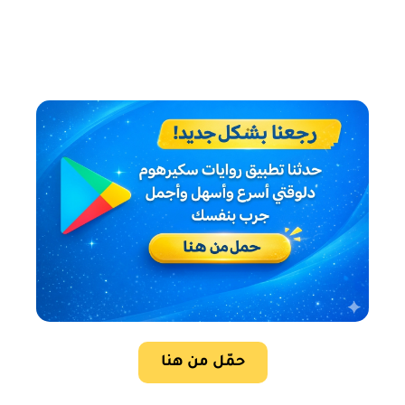
حمّل من هنا