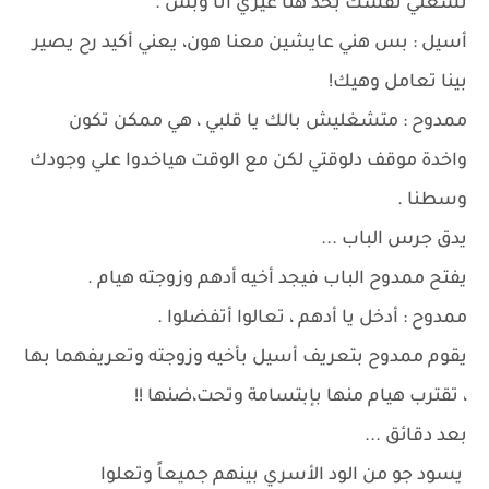
تشغلي نفسك بحد هنا غيري أنا وبس .
أسيل : بس هني عايشين معنا هون، يعني أكيد رح يصير
بينا تعامل وهيك!
ممدوح : متشغليش بالك يا قلبي ، هي ممكن تكون
واخدة موقف دلوقتي لكن مع الوقت هياخدوا علي وجودك
وسطنا .
يدق جرس الباب ...
يفتح ممدوح الباب فيجد أخيه أدهم وزوجته هيام .
ممدوح : أدخل يا أدهم ، تعالوا أتفضلوا .
يقوم ممدوح بتعريف أسيل بأخيه وزوجته وتعريفهما بها
، تقترب هيام منها بإبتسامة وتحت،ضنها !!
بعد دقائق ...
يسود جو من الود الأسري بينهم جميعاً وتعلوا