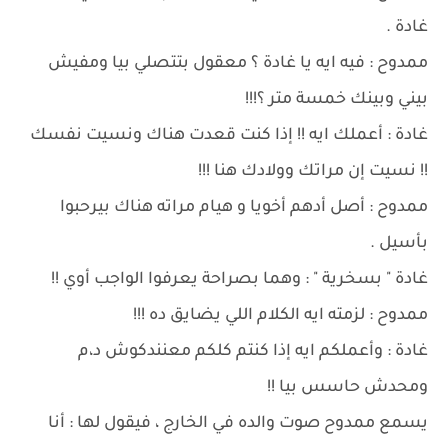
غادة .
ممدوح : فيه ايه يا غادة ؟ معقول بتتصلي بيا ومفيش
بيني وبينك خمسة متر ؟!!!
غادة : أعملك ايه !! إذا كنت قعدت هناك ونسيت نفسك
!! نسيت إن مراتك وولادك هنا !!!
ممدوح : أصل أدهم أخويا و هيام مراته هناك بيرحبوا
بأسيل .
غادة " بسخرية " : وهما بصراحة يعرفوا الواجب أوي !!
ممدوح : لزمته ايه الكلام اللي يضايق ده !!!
غادة : وأعملكم ايه إذا كنتم كلكم معنندكوش د،م
ومحدش حاسس بيا !!
يسمع ممدوح صوت والده في الخارج ، فيقول لها : أنا