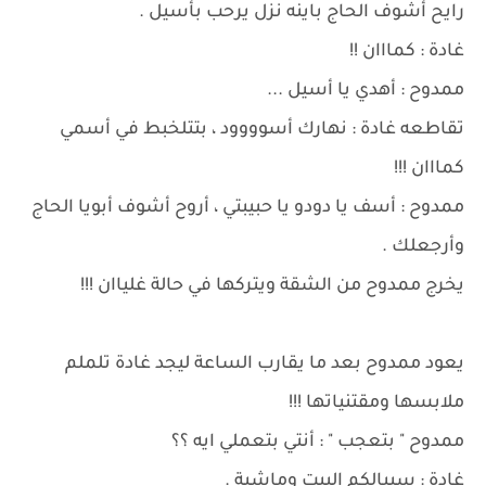
رايح أشوف الحاج باينه نزل يرحب بأسيل .
غادة : كمااان !!
ممدوح : أهدي يا أسيل ...
تقاطعه غادة : نهارك أسوووود ، بتتلخبط في أسمي
كمااان !!!
ممدوح : أسف يا دودو يا حبيبتي ، أروح أشوف أبويا الحاج
وأرجعلك .
يخرج ممدوح من الشقة ويتركها في حالة غلياان !!!
يعود ممدوح بعد ما يقارب الساعة ليجد غادة تلملم
ملابسها ومقتنياتها !!!
ممدوح " بتعجب " : أنتي بتعملي ايه ؟؟
غادة : سيبالكم البيت وماشية .