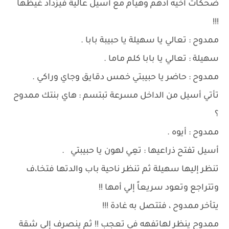
ضحكات أخيه أدهم وهيام مع أسيل عالية فيزداد غيظها
!!!
ممدوح : تعالي يا سهيلة يا حبيبة بابا .
سهيلة : تعالي يا بابا كلم ماما .
ممدوح : حاضر يا حبيبتي خمس دقايق وجاي وراكي .
تأتي أسيل من الداخل مسرعة تبتسم : هاي بنتك ممدوح
؟
ممدوح : أيوه .
أسيل تفتح ذراعيها : تعِي لهون يا حبيبتي .
تنظر إليها سهيلة ثم تنظر ناحية باب والدتها فتخا،ف
وتتراجع وتعود سريعاً إلي أمها !!
يتأخر ممدوح ، فتتصل به غادة !!!
ممدوح ينظر لهاتفهه في تعجب !! ثم ينصرف إلي شقة