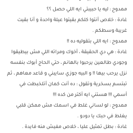
ممدوح : ليه يا حبيبتي ايه اللي حصل ؟؟
غادة : خلاص أنتوا كلكم بقيتوا عيلة واحدة و أنا بقيت
غريبة وسطكم .
ممدوح : ايه اللي بتقوليه ده !!
غادة : هي دي الحقيقة ، أخوك ومراته اللي مش بيطيقوا
وجودي طالعين يرحبوا بالهانم ، حتي الحاج أبوك بنفسه
نزل يرحب بيها !! و البيه جوزي سايبني و قاعد معاهم ، ثم
تبتسم بسخرية وتقول : ده أنت كمان أتلخبطت في
أسمي !!! هستني ايه أكتر من كده !!!
ممدوح : لو لساني غلط في اسمك مش ممكن قلبي
يغلط في حبك يا دودو .
غادة : بطل تمثيل عليا ، خلاص مفيش منه فايدة .