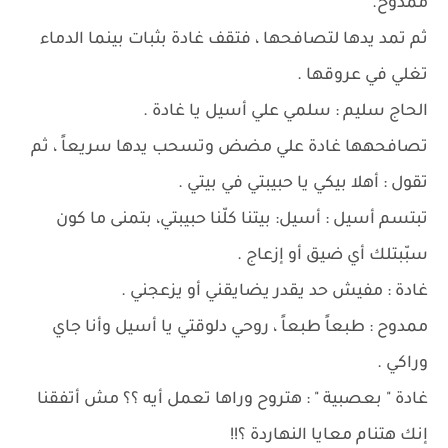
ممدوح.
ثم تمد يدها لتصافحها ، فتقف غادة بثبات بينما الدماء
تغلي في عروقها .
الحاج سليم : سلمي علي أسيل يا غادة .
تصافحهها غادة علي مضض وتسحب يدها سريعاً ، ثم
تقول : أهلا بيكي يا حبيبتي في بيتي .
تبتسم أسيل : أسيل: بيتنا كلّنا حبيبتي، بتمنى ما كون
سبّبتلك أي ضيق أو إزعاج .
غادة : مفيش حد يقدر يضايقني أو يزعجني .
ممدوح : طبعاً طبعاً ، روحي دلوقتي يا أسيل وأنا جاي
وراكي .
غادة " بعصبية " : هتروح وراها تعمل أيه ؟؟ مش أتفقنا
إنك هتنام معايا النهاردة ؟!!