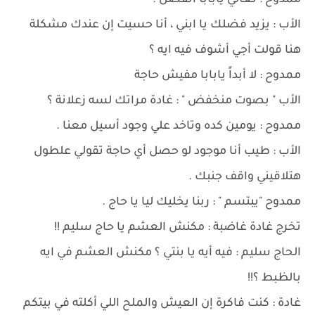
ممدوح : تعالي يابابا أتفضل .
الأب : يزيد فضلك يا ابني ، أنا حسيت إن عندك مشكلة
هنا قولت أجي أشوف فيه ايه ؟
ممدوح : لا أبداً يابابا مفيش حاجة
الأب " بصوت منخفض " : غادة مراتك لسه زعلانة ؟
ممدوح : يومين كده وتاخد علي وجود أسيل معنا .
الأب : طيب أنا موجود لو حصل أي حاجة تقولي علطول
هتلاقيني واقف جنبك .
ممدوح "يبتسم " : ربنا يخليك ليا يا حاج .
تخرج غادة غاضبة : مكنش العشم يا حاج سليم !!
الحاج سليم : فيه أيه يا بنتي ؟ مكنش العشم في ايه
بالظبط ؟!!
غادة : كنت فاكرة إن العيش والملح اللي أكلته في بيتكم