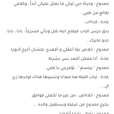
ممدوح : وحياة حبي ليكي ما بمثل عليكي أبداً ، وكلامي
طالع من قلبي .
غادة : كداااب .
يدق جرس الباب فيفتح ابنه بلال ويأتي مسرعاً : بابا ، بابا ،
جدو عايزك .
ممدوح : خلاص بقا أعقلي و أقعدي علشان أخرج لأبويا .
غادة : أنا ممكن أقعد بس بشرط .
ممدوح " يبتسم " : تؤمريني يا قلبي .
غادة : تبات الليلة هنا معانا وتسيبها هناك لوحدها زي
ال....
ممدوح : خلاااص ، من غير ما تكملي موافق .
يخرج ممدوح من غرفته ويستقبل والده ...