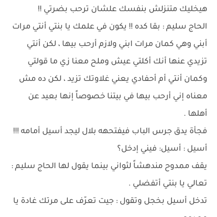
هيخليك متنزلش بنفسك علشان ترحب بضرتي !!
الحاج سليم : بقا كده !! يكون في علمك يا بنتي أنتي مرات
أبني وهي كمان مرات ابني ولازم أرحب بيها ، لكن أنتي
تزيدي عنها أنك أكلتي عيش وملح معنا زي ما قولتي
وكمان أنتي أم أحفادي يعني غلاوتك تزيد ، لكن ده مش
معناه إني أرحب بيها في بيتنا خصوصاً إنها بعيد عن
أهلها .
فجأة يدق جرس الباب فيفتحهه بلال ليجد أسيل أمامه !!!
أسيل : أسيل: فيني إدخل؟
يقف ممدوح مندهشاً لثواني بينما يقول لها الحاج سليم :
تعالي يا بنتي أتفضلي .
تدخل أسيل بخجل وتقول : جيت تعرّف على مرتك غادة يا