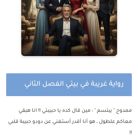
رواية غريبة في بيتي الفصل الثاني
ممدوح " يبتسم " : مين قال كده يا حبيبتي !! انا هبقي
معاكم علطول ، هو أنا أقدر أستغني عن دودو حبيبة قلبي
!!