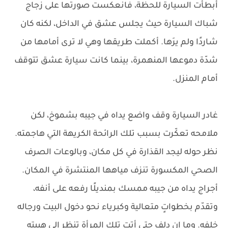
أبطأت السيارة للحظة، فانعكست صورتها على زجاج
شباك السيارة حيث يجلس عشق في الداخل، لكنه كان
شاردًا ولم يرَها. أكملت طريقها وهي لا ترى أمامها من
شدّة دموعها المنهمرة، بينما كانت سيارة عشق تتوقف
أمام المنزل.
غادر السيارة وقف واضع يداه في جيبه بشموخ، لكن
ملامحه تعكّرت بسبب تلك الرائحة الكريهة التي هاجمته.
نظر حوله ليجد القذارة في كل مكان، وبالوعات الصرف
الصحي المكسورة تنزف مياهها المنتشرة في المكان.
أجراج يداه من جيبه ممسك بمنديلًا رفعه على أنفه،
وتقدّم بخطواتٍ متعالية وكبرياء نحو دخول البيت ورجاله
خلفه. وما إن دلف حتى أتت تلك المرأة تنظر إلى هيبته