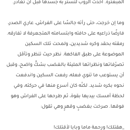
المبعثرة. أخذت الروب لتستر به جسدها قبل أن تغادر.
وما إن خرجت، حتى رأته جالسًا على الفراش، عاري الصدر،
فارضًا ذراعيه على حافته وابتسامته المتجعرفة لا تفارقه.
رمقته بحقد وكره شديدين، ولمحت تلك السكين
الموضوعة على طبق الفاكهة. نظر حيث تنظر وتأمّل
تصرّفاتها ونظراتها المليئة بالغضب بشكٍّ واضح، وقبل
أن يستوعب ما تنوي فعله، رفعت السكين واندفعت
نحوه بكره شديد. لكنّه كان أسرع منها في حركته، وفي
لحظة أمسك بيديها بقوة، ثم طرحها على الفراش وهو
فوقها. صرخت بغضبٍ وقهرٍ وهي تقول:
_هقتلك! ورحمة ماما وبابا لأقتلك!