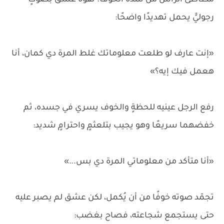
مطأطئ الرأس من شدّة الخوف. تفوه عشق بصوتٍ
رجوليٍّ يحمل تهديدًا واضحًا:
«إنت عارف لو طلعت معلوماتك غلط المرة دي كمان، أنا
هعمل فيك إيه؟»
رفع الرجل عينيه للحظةٍ والخوف يسري في جسده، ثم
خفضهما سريعًا وهو يجيب بتلعثمٍ واحترامٍ شديد:
«أنا متأكد من معلوماتي المرة دي بس...»
تجمّد صوته خوفًا من أن يُكمل، لكن عشق لم يصبر عليه
حتى يستجمع شجاعته، فصاح بغضب: