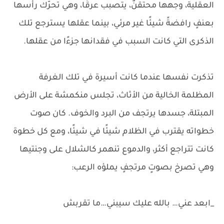
العقلية، وجهها محتقنٌ، يتصبب عرقًا، وهي تحرّك رأسها
بعنفٍ رافضةً شيئًا غير مرئي، بينما عقلها يسترجع تلك
الذكرى التي كانت السبب في فقدانها جزءًا من عقلها.
تذكرت نفسها عندما كانت أسيرة في تلك الغرفة
المظلمة الخالية من الأثاث، تجلس منكمشة على الأرض
المبتلة، جسدها يرتجف من البرد والخوف. كان صوت
خطواته يقترب في الظلام شيئًا في شيئًا، ومع كل خطوة
كانت تتراجع أكثر، والدموع تنهمر كالشلال على وجنتيها
وهي تصرخ بصوتٍ مرتجفٍ يملؤه الرعب:
_ابعد عني… بالله عليك سيبني…ما تقربش