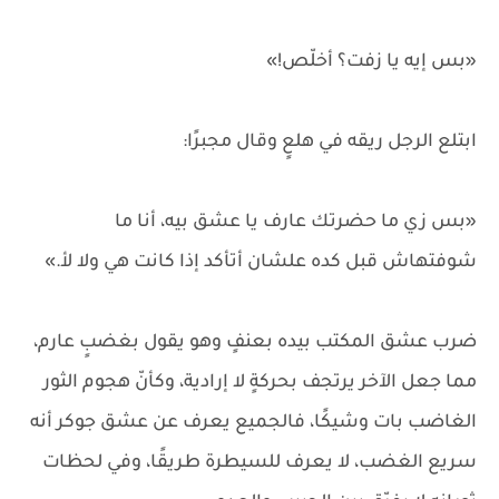
«بس إيه يا زفت؟ أخلّص!»
ابتلع الرجل ريقه في هلعٍ وقال مجبرًا:
«بس زي ما حضرتك عارف يا عشق بيه، أنا ما
شوفتهاش قبل كده علشان أتأكد إذا كانت هي ولا لأ.»
ضرب عشق المكتب بيده بعنفٍ وهو يقول بغضبٍ عارم،
مما جعل الآخر يرتجف بحركةٍ لا إرادية، وكأنّ هجوم الثور
الغاضب بات وشيكًا، فالجميع يعرف عن عشق جوكر أنه
سريع الغضب، لا يعرف للسيطرة طريقًا، وفي لحظات