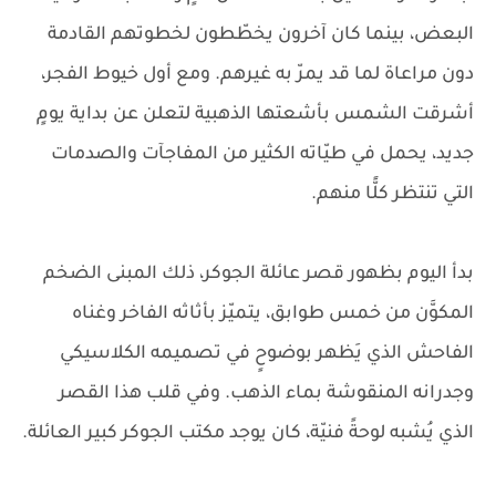
البعض، بينما كان آخرون يخطّطون لخطوتهم القادمة
دون مراعاة لما قد يمرّ به غيرهم. ومع أول خيوط الفجر،
أشرقت الشمس بأشعتها الذهبية لتعلن عن بداية يومٍ
جديد، يحمل في طيّاته الكثير من المفاجآت والصدمات
التي تنتظر كلًّا منهم.
بدأ اليوم بظهور قصر عائلة الجوكر، ذلك المبنى الضخم
المكوَّن من خمس طوابق، يتميّز بأثاثه الفاخر وغناه
الفاحش الذي يَظهر بوضوحٍ في تصميمه الكلاسيكي
وجدرانه المنقوشة بماء الذهب. وفي قلب هذا القصر
الذي يُشبه لوحةً فنيّة، كان يوجد مكتب الجوكر كبير العائلة.