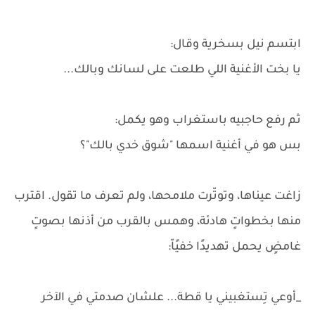
ابتسم نيل بسخرية وقال:
يا بخت الأغنية اللي طلعت على لسانك وبالك...
ثم رفع حاجبيه باستغراب وهو يكمل:
بس هو في أغنية اسمها "شوق خدي بالك"؟
زاغت عيناها، وتوتّرت ملامحها، ولم تعرف ما تقول. اقترب
منها بخطواتٍ هادئة، وهمس بالقرب من أذنها بصوتٍ
غامضٍ يحمل تهديدًا خفيًاّ:
_أوعي تِستغبيني يا قطة... علشان صدمتي في الآخر