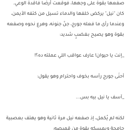
صفعها بقوة على وجهها، فوقعت أرضًا فاقدة الوعي.
كان "نيل" يركض خلفها والدماء تسيل من كتفه الأيمن،
وعندما رأى ما فعله جورج، جنّ جنونه، وهرع نحوه وصفعه
بقوة وهو يصيح بغضبٍ شديد:
_إنت يا حيوان! عارف عواقب اللي عملته ده؟!
أحنَى جورج رأسه بخوف واحترام وهو يقول:
_آسف يا نيل بيه بس...
لكنه لم يُكمل، إذ صفعه نيل مرة ثانية وهو يهتف بعصبية
جامحة ويمسكه بقوة من قميصه: