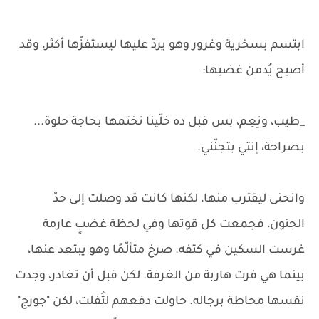
ابتسم بسخرية وغرور وهو يردّ عليها ليستفزّها أكثر، وقد
أصبح يُدمن غضبها:
_طيب، ونِعِم، بس قبل ده خلّينا نختمها بحاجة حلوة...
بصراحة، إنتي بتجنّني.
وانحنى ليقترب منها، لكنها كانت قد وصلت إلى حدّ
الجنون، فجمعت كل قوتها وفي لحظة غضبٍ عارمة
غرست السكين في كتفه. صرخ متألّمًا وهو يبتعد عنها،
بينما هي فرت هاربة من الغرفة. لكن قبل أن تغادر، وجدت
نفسها محاطة برجاله. حاولت دفعهم لتُفلت، لكن "جورج"