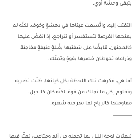
بتبقى وحشة أوي.
التفتت إليه، واتّسعت عيناها في دهشةٍ وخوف، لكنّه لم
يمنحها الفرصة لتستفسر أو تتراجع، إذ انقضّ عليها
كالمجنون، قابضًا على شفتيها بقُبلةٍ عنيفةٍ مفاجئة،
وذراعاه تحوطان خصرها بقوةٍ وتملّك.
أما هي، فكرهت تلك اللحظة بكل كيانها، ظلّت تضربه
وتقاوم بكل ما تملك من قوة، لكنّه كان كالجبل،
مقاومتها كالرياح لما تهز منه شعره.
ــــــــــــــــــــــــــــــ
تبعثرت لوحة الليل بما تحمله من ألمٍ ومتاعب، تعثّر فيها