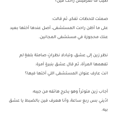
طيب ما تعرفيش راحت فين؟
صمتت للحظات تفكر، ثم قالت:
على ما أظن راحت المستشفى، أصل عندها أختها بعيد
عنك محجوزة في مستشفى المجانين.
نظر زين إلى عشق، وتبادلا نظراتٍ صامتة بلغةٍ لم
تفهمها المرأة، ثم قال عشق بنبرةٍ آمرة:
انت عارف عنوان المستشفى اللي أختها فيها؟
أجاب زين متوتراً وهو يخرج هاتفه من جيبه:
ادّيني بس ربع ساعة، وأنا هعرف فين بالضبط يا عشق
بيه.