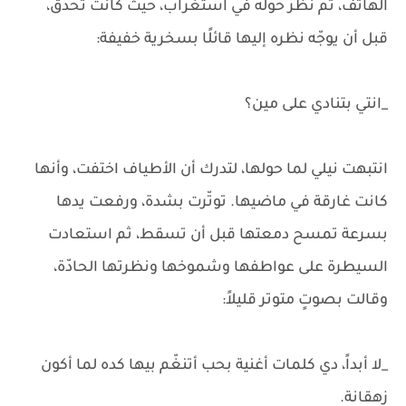
الهاتف، ثم نظر حوله في استغراب، حيث كانت تحدّق،
قبل أن يوجّه نظره إليها قائلًا بسخرية خفيفة:
_انتي بتنادي على مين؟
انتبهت نيلي لما حولها، لتدرك أن الأطياف اختفت، وأنها
كانت غارقة في ماضيها. توتّرت بشدة، ورفعت يدها
بسرعة تمسح دمعتها قبل أن تسقط، ثم استعادت
السيطرة على عواطفها وشموخها ونظرتها الحادّة،
وقالت بصوتٍ متوتر قليلاً:
_لا أبداً، دي كلمات أغنية بحب أتنغّم بيها كده لما أكون
زهقانة.