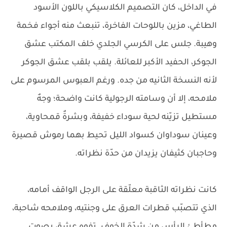
في الداخل، كان التصميم الكلاسيكي باللون الأسود
الطاغي، مزين باللوحات الفاخرة، تنبعث منه أجواء فخمة
وهيبة. جلس على الكرسي الجلدي خلف المكتب عشق
الجوكر، الحفيد الأكبر للعائلة. يلقب بلقب عشق الجوكر
لأنه النسخة الثانيه من جده. ورغم العبوس المرسوم على
ملامحه، إلا أن وسامته الرجولية كانت واضحة؛ وجهٌ
مستطيل تزيّنه لحية سوداء خفيفة، وبشرةٌ قمحاوية،
وعينان سوداوان كسواد الليل تحيط بهما رموش قصيرة
وحاجبان كثيفان يزيدان من حدّة نظراته.
كانت نظراته الثاقبة معلّقة على الرجل الواقف أمامه،
الذي تتصبّب قطرات العرق على وجنتيه، وملامحه شاحبة،