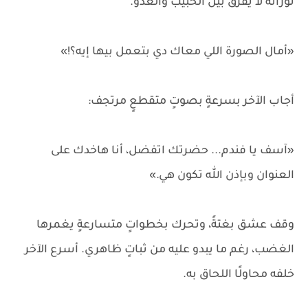
ثورانه لا يفرّق بين الحبيب والعدو.
«أمال الصورة اللي معاك دي بتعمل بيها إيه؟!»
أجاب الآخر بسرعةٍ بصوتٍ متقطعٍ مرتجف:
«آسف يا فندم... حضرتك اتفضل، أنا هاخدك على
العنوان وبإذن الله تكون هي.»
وقف عشق بغتةً، وتحرك بخطواتٍ متسارعةٍ يغمرها
الغضب، رغم ما يبدو عليه من ثباتٍ ظاهري. أسرع الآخر
خلفه محاولًا اللحاق به.