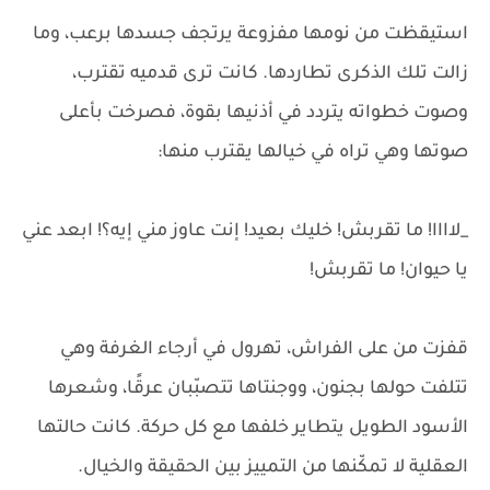
استيقظت من نومها مفزوعة يرتجف جسدها برعب، وما
زالت تلك الذكرى تطاردها. كانت ترى قدميه تقترب،
وصوت خطواته يتردد في أذنيها بقوة، فصرخت بأعلى
صوتها وهي تراه في خيالها يقترب منها:
_لاااا! ما تقربش! خليك بعيد! إنت عاوز مني إيه؟! ابعد عني
يا حيوان! ما تقربش!
قفزت من على الفراش، تهرول في أرجاء الغرفة وهي
تتلفت حولها بجنون، ووجنتاها تتصبّبان عرقًا، وشعرها
الأسود الطويل يتطاير خلفها مع كل حركة. كانت حالتها
العقلية لا تمكّنها من التمييز بين الحقيقة والخيال.