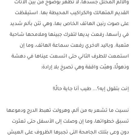
والألم المحتل جسدها، لا تظهر بوضوح من بين الأثاث
القديم المتهالك والكراكيب المحيطة بها. استيقظت
على صوت رنين الهاتف الخاص بها، وهي تئن بألم شديد
في رأسها، رفعت يديها لتفرك جبينها وملامحها شاحبة
متعبة. وباليد الاخري رفعت سماعة الهاتف، وما إن
استمعت للطرف الثاني حتى اتسعت عيناها في دهشة
وذهولًا، وهبّت واقفة وهي تصرخ بلا إرادة:
إنت بتقول إيه؟... طيب أنا جاية حالًا!
نسيت ما تشعر به من ألم، وهرولت تهبط الدرج ودموعها
تسبق خطواتها، وما إن وصلت إلى الأسفل حتى تعثرت
دون وعي بتلك الجامحة التي تجبرها الظروف على العيش