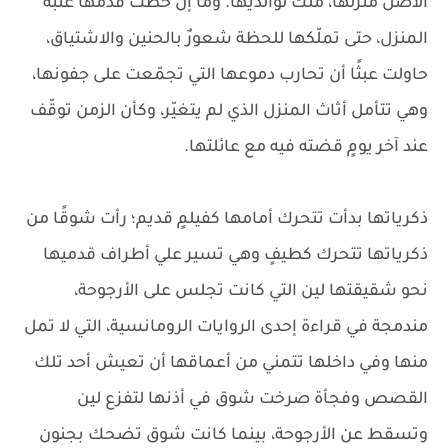
الأصل منزلها، ملكٌ لوالديها. وما إن خطت قدمها عتبة
المنزل، حتى تملّكها للحظة شعورٌ بالحنين والاشتياق،
حاولت عبثًا أن تحارب دموعها التي تجمّعت على جفونها،
وهي تتأمل أثاث المنزل الذي لم يتغيّر، وكأن الزمن توقّف
عند آخر يومٍ قضته فيه مع عائلتها.
ذكرياتها بدأت تتحرك أمامها كفيلمٍ قديم؛ رأت شوقًا من
ذكرياتها تتحرك كطيفٍ وهي تسير علي أطراف قدميها
نحو شقيقتها لين التي كانت تجلس على الأرجوحة،
مندمجة في قراءة إحدى الروايات الرومانسية، التي لا تمل
منها وفي داخلها تتمني من أعماقها أن تعيش أحد تلك
القصص وفجأة صرخت شوق في أذنها لتفزع لين
وتسقط عن الأرجوحة، بينما كانت شوق تضحك بجنون