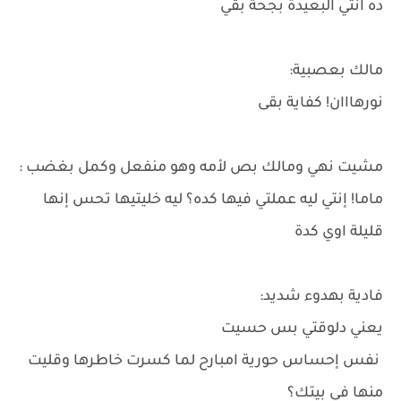
ده انتي البعيدة بجحة بقي
مالك بعصبية:
نورهااان! كفاية بقى
مشيت نهي ومالك بص لأمه وهو منفعل وكمل بغضب :
ماما! إنتي ليه عملتي فيها كده؟ ليه خليتيها تحس إنها
قليلة اوي كدة
فادية بهدوء شديد:
يعني دلوقتي بس حسيت
نفس إحساس حورية امبارح لما كسرت خاطرها وقليت
منها في بيتك؟