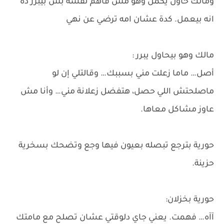
ومالك حاول يكمل وهو مش فاهم نفسه بس بيبرر ده
انه بيعمل. كدة عشان امه ترضي عن نهي
مالك وهو بيحاول يبرر :
أصل… ماما زعلت مني بسببك… وقالتلي إن لو
ماصلحتش اللي حصل، هتفضل زعلانة مني… وأنا مش
عاوز مشاكل معاها.
حورية بترجع تبصله بعيون فيها وجع وتضحك بسخرية
حزينة.
حورية بخزلان:
آآه… فهمت. يعني جاي دلوقتي عشان تصلح مع مامتك