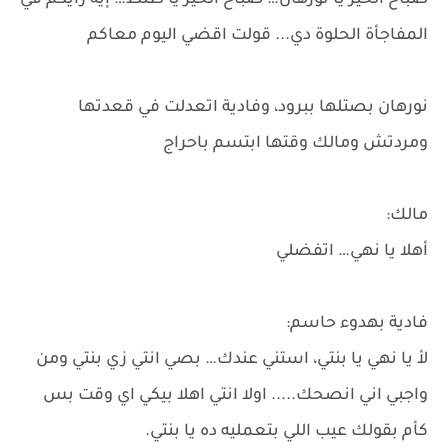
صباح الخير يا نورهان… صباح الخير يا طنط… إيه رأيكم في
المفاجأة الحلوة دي... قولت اقضي اليوم معاكم
نورهان بصتلها ببرود، وفادية اتعدلت في قعدتها
ومردتش ومالك وقتها ابتسم باحراج
مالك:
أهلا يا نهي… اتفضلي
فادية بهدوء حاسم:
لأ يا نهي يا بنتي، استني عندك… بصي انتي زي بنتي ومن
واجبي اني انصحك..... اولا انتي اهلا بيكي اي وقت بس
كأم بقولك عيب اللي بتعمليه ده يا بنتي.