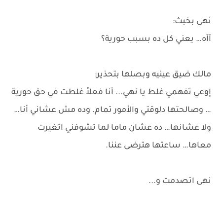
نهى بخبث:
آآه… يعني كل ده بسبب حورية؟
مالك ضيق عينيه وبصلها بتحذير:
إوعي تفهمي غلط يا نهي... أنا فعلاً غلطت في حق حورية
… وصالحتها دلوقتي والأمور تمام. وده مش عشاني أنا…
ولا عشانها… ده عشان ماما لما تشوفني اتغيرت
معاها… ساعتها هترضى عننا.
نهى اتصدمت و...