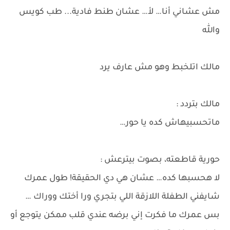
مش عشاني أنا… لأ… عشان طنط فادية... طب كويس
والله
مالك اتلخبط وهو مش عارف يرد
مالك بتردد :
ماتحسبيهاش كده يا حور…
حورية قاطعته، بصوت بيترعش :
لا هحسبها كده… عشان هي دي الحقيقة! طول عمرك
شايفني الطفلة اللازقة اللي بتجري ورا أختك ووراك …
بس عمرك ما فكرت إني برضه عندي قلب ممكن يتوجع أو