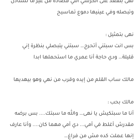
نهى بتقعد على الكرسي اللي قصاده من غير ما تستأذن
وتبصله وفي عينيها دموع تماسيح
نهى بتمثيل :
بس انت سبتني أتحرج… سبتني يتبصلي بنظرة إني
قليلة… ودي حاجة أنا عمري ما استحملها ابدا
مالك ساب القلم من إيده وقرب من نهي وهو بيهديها
مالك بحب :
أنا ما سبتكيش يا نهى… والله ما سبتك.... بس برضه
مقدرش أغلط في أمي... دي أمي مهما كان.... وأنا عارف
إنها عملت كده مش من فراغ…