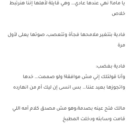
يا ماما! نهي عندها عادي… وهي قايلة لأهلها إننا هنرتبط
خلاص
فادية بتتغير ملامحها فجأة وتتعصب، صوتها يعلى لأول
مرة
فادية بغضب:
وأنا قولتلك إني مش موافقة! ولو صممت… خدها
واتجوزها بعيد عننا… بس انسى إن ليك أم من انهارده
مالك فتح عينه بصدمة،وهو مش مصدق كلام أمه اللي
قامت وسابته ودخلت المطبخ