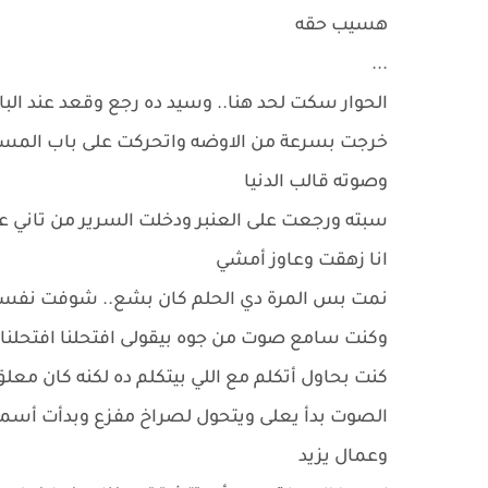
هسيب حقه
...
الحوار سكت لحد هنا.. وسيد ده رجع وقعد عند الب
خرجت بسرعة من الاوضه واتحركت على باب المست
وصوته قالب الدنيا
سبته ورجعت على العنبر ودخلت السرير من تاني 
انا زهقت وعاوز أمشي
نمت بس المرة دي الحلم كان بشع.. شوفت نفسي و
وكنت سامع صوت من جوه بيقولى افتحلنا افتحلنا يا أ
كنت بحاول أتكلم مع اللي بيتكلم ده لكنه كان معلق 
الصوت بدأ يعلى ويتحول لصراخ مفزع وبدأت أسمع
وعمال يزيد