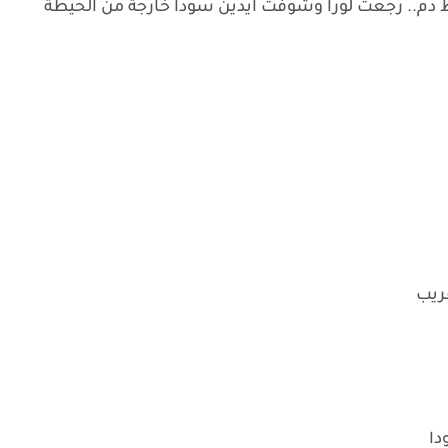
 دم.. رجعت لورا وشوفت ايدين سودا خارجة من الحيطة
غريب
دا