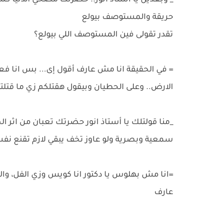
_ وبعدين يا أستاذ انور.. حضرتك مصحي الدنيا ك
حريقة والمستوصف بيولع
تقدر تقولى فين المستوصف اللي بيولع؟
= في الحقيقة انا مش عارف أقول إى... بس انا ف
الارض.. وعلى الحطيان وبيقول هقتلكم زي ما قتلتو
_منا قولتلك يا أستاذ انور حضرتك تعبان من اثر 
سمعية وبصرية ولو عاوز تخف يبقي لازم تقنع 
=انا مش بهلوس يا دكتور انا كويس وزي الفل، وال
عارف