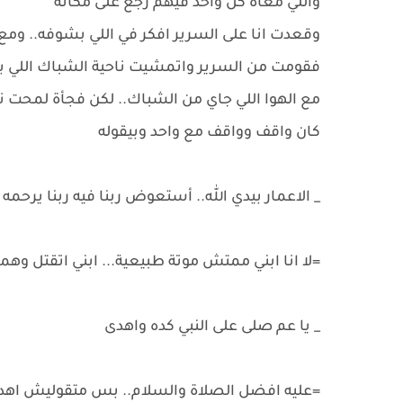
واللي معاه كل واحد فيهم رجع على مكانه
وقعدت انا على السرير افكر في اللي بشوفه.. وم
فقومت من السرير واتمشيت ناحية الشباك اللي ب
مع الهوا اللي جاي من الشباك.. لكن فجأة لمحت
كان واقف وواقف مع واحد وبيقوله
_ الاعمار بيدي الله.. أستعوض ربنا فيه ربنا يرحمه
=لا انا ابني ممتش موتة طبيعية... ابني اتقتل وهم
_ يا عم صلى على النبي كده واهدى
=عليه افضل الصلاة والسلام.. بس متقوليش اهدي ال