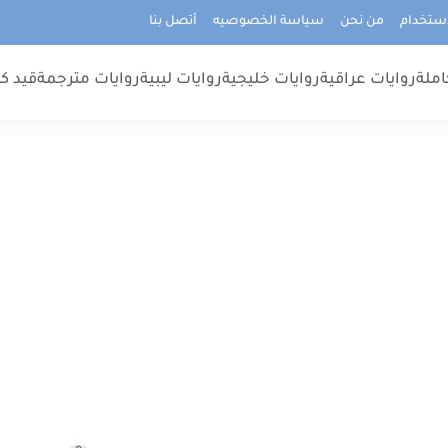
استخدام
من نحن
سياسة الخصوصيه
أتصل بنا
املة
روايات عراقية
روايات خليجية
روايات ليبية
روايات مترجمة
قيد كت