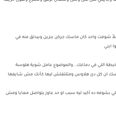
لها وجايبني على ملى وشى وشغال تزعق وتصرخ وتقول حريقة
علاً شوفت واحد كان ماسك جركن بنزين وبيدلق منه في
ا ابني
الخبطة اللي في دماغك.. والموضوع عامل شوية هلوسة
نفسك ان كل دى هلاوس ومتلتفتش ليها كأنك مش شايفها
لي بشوفه ده أكيد ليه سبب او حد عاوز يتواصل معايا ومش