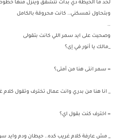
لحد ما الحيطة دي بدأت تتشقق وينزل منها خطوط
وبتحاول تمسكني.. كانت محروقة بالكامل
..
وصحيت على ايد سمر اللي كانت بتقولى
_مالك يا أنور في إى؟
= سمر انتى هنا من أمتى؟
_ انا هنا من بدري وانت عمال تخترف وتقول كلام 
= اخترف كنت بقول اي؟
_ مش عارفة كلام غريب كده.. حيطان ودم وايد سو