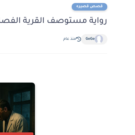
قصص قصيره
رواية مستوصف القرية الفصل الثاني 2 بقلم م
GeGe
منذ عام