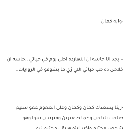
-وايه كمان
= بجد انا حاسه ان النهارده احلى يوم في حياتي ..حاسه ان
خلاص ده حب حياتي اللي زي ما بشوفو في الروايات..
-ربنا يسعدك كمان وكمان وعلى العموم عمو سليم
صاحب بابا من وهما صغيرين ومتربيين سوا وهو
شخص محترم واكيد ابنو هيبقى محترم زيه..