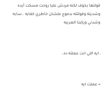
قولتها بخوف لكنه مردش عليا روحت مسكت أيده
وشديته وقولتله بدموع علشان خاطري كفايه ..سابه
وشدني وركبنا العربيه
ـ ايه اللي انت عملته ده..
= عملت ايه