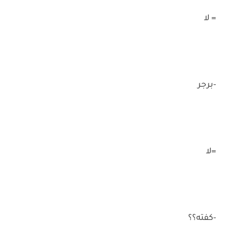
= لا
-برجر
=لا
-كفته؟؟