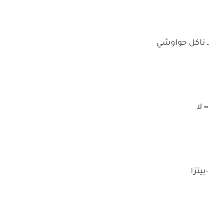
ـ ناكل حواوشي
= لا
-بيتزا