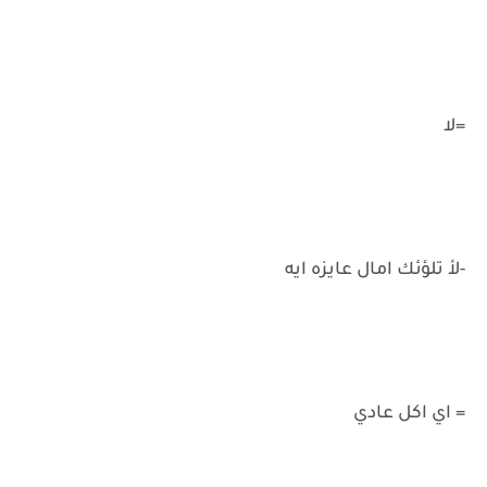
=لا
-لأ تلؤئك امال عايزه ايه
= اي اكل عادي