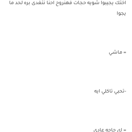
اختك يجيبوا شويه حجات فهنروح احنا نتغدى بره لحد ما
يجوا
= ماشي
-تحبي تاكلي ايه
= اي حاجه عادي