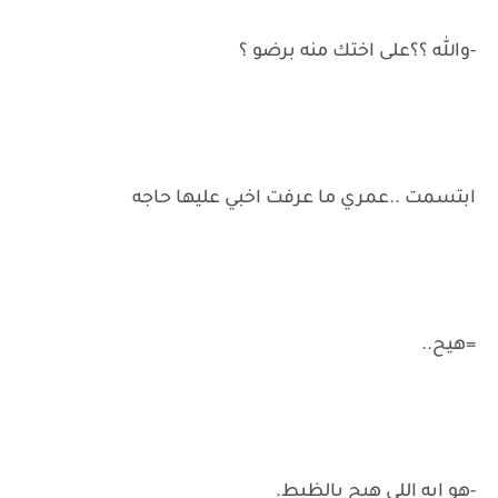
-والله ؟؟على اختك منه برضو ؟
ابتسمت ..عمري ما عرفت اخبي عليها حاجه
=هيح..
-هو ايه اللي هيح بالظبط.