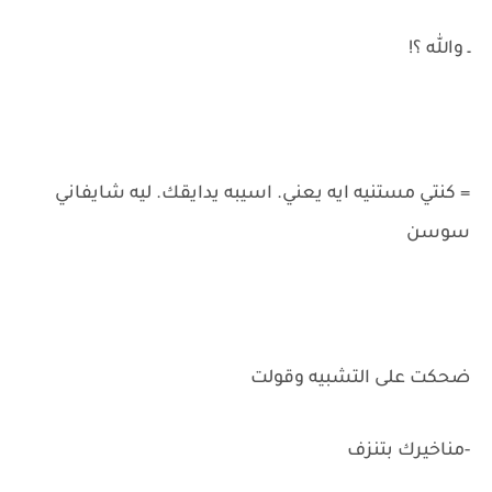
ـ والله ؟!
= كنتي مستنيه ايه يعني. اسيبه يدايقك. ليه شايفاني
سوسن
ضحكت على التشبيه وقولت
-مناخيرك بتنزف