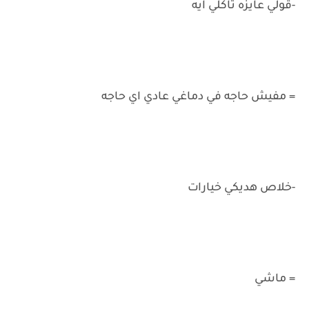
-قولي عايزه تاكلي ايه
= مفيش حاجه في دماغي عادي اي حاجه
-خلاص هديكي خيارات
= ماشي