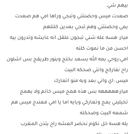
بيهم شي
صعدت ميس وحضنتني وتبجي وراها امي هم صعدت
يمي وحضنتني وهم تبجي بعدين كلتلهم
ميار: هسه عله شني تبجون علقل انه عايشه وتدرون بيه
احسن من ما نموت كلنه
امي:روحي يمه الله يسعد بختج وينور طريقج بس اشلون
راح نفاركج وانتي ضحكه البيت
ميس :اي واني بعد ويه منو اتعارك
ميار:هههههه بس هذه همج ميس خانم وﻻ يهمج
تخيليني يمج وتعاركي ويايه اما يا امي فعندج ميس هم
شمعه البيت وضحكته
يله هسه خل نكوم نحضر العشه راح يئذن المغرب