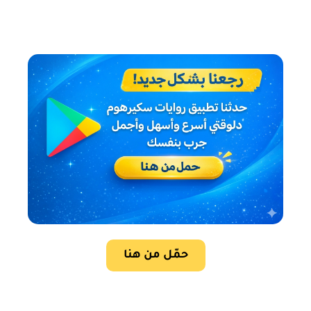
حمّل من هنا