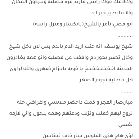
وكﻻمك فوك راسي فاريد مرة فصليه ويتركون المكان
والا مايصير خير ابد
ابو قصي:تأمر يالشيخ(بانكسار ومنزل راسه)
..........
شيخ يوسف: انه جنت اريد الدم بالدم بس لان دخل شيخ
وكال تصير بحور دم وافقت عل فصليه وانو همه يغادرون
المدينه اخخخخخخخخ يا خويه ياحزام ضهري والله لراوي
هل فصليه نجوم الضهر
.......
ميار:صار الفجر و كمت داحضر ملابسي واغراضي حته
نروح ليهم كملت ونزلت ودعتهم وهمه يبجون واني ﻻزمه
نفسي
لؤي:هاج هذي الفلوس ميار خاف تحتاجين