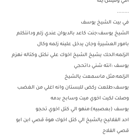
امي وميس:يله
........
في بيت الشيخ يوسف
الشيخ يوسف:جنت كاعد بالديوان عندي زلم ودانتكلم
بامور العشيرة وجان يدخل علينه زلمه وكال
الزلمه:الحك يشيخ الشيخ اخوك علي نكتل وكتاله نهزم
يوسف :انته شني داتحجي
الزلمه:مثل ماسمعت يالشيخ
يوسف:طلعت ركض للبستان وانه اغلي من الغضب
وصلت لكيت اخوي ميت وسابح بدمه
يوسف (بعصبيه):منهو الي كتل اخوي تحجو
احد الفلاليح:يالشيخ الي كتل اخوك هوة قصي ابن ابو
قصي الفلاح