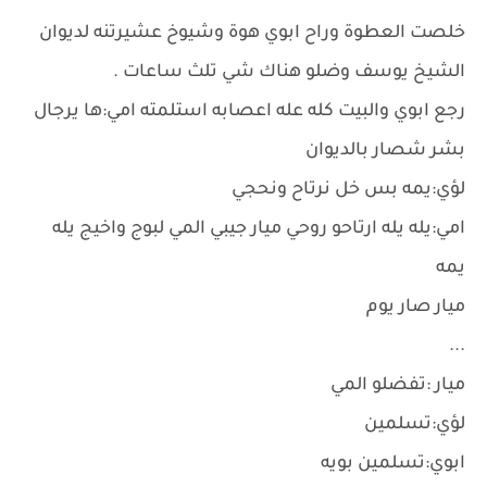
خلصت العطوة وراح ابوي هوة وشيوخ عشيرتنه لديوان
الشيخ يوسف وضلو هناك شي تلث ساعات .
رجع ابوي والبيت كله عله اعصابه استلمته امي:ها يرجال
بشر شصار بالديوان
لؤي:يمه بس خل نرتاح ونحجي
امي:يله يله ارتاحو روحي ميار جيبي المي لبوج واخيج يله
يمه
ميار صار يوم
...
ميار :تفضلو المي
لؤي:تسلمين
ابوي:تسلمين بويه