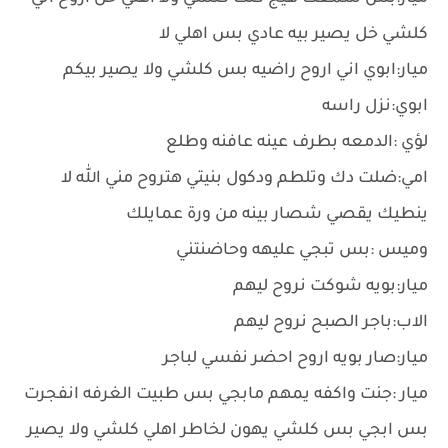
كلشي خل يصير بيه عادي بس اهلي لا
ميار:ابوي اني اروح راضيه بس كلشي وﻻ يصير بيكم
ابوي:نزل راسه
لؤي :الدمعه بطرف عينه عافنه وطلع
امي:ضلت دك وتلطم ودكول بنيتي هتروح مني الله لا
ينطيك يقصي شصار بينه من ورة عمايلك
وميس :بس تبجي عليهه وحاضنتني
ميار:بويه شوكت نروح ليهم
الاب:باجر الصبح نروح ليهم
ميار:صار بويه اروح احضر نفسي لباجر
ميار :جنت واكفه يمهم مابجي بس طبيت الغرفه انفجرت
بس ابجي بس كلشي يهون لخاطر اهلي كلشي وﻻ يصير