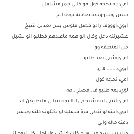
امي:يله تحجه كول مو كلبي جمر مشتعل
ميس وميار:وحدة صافنه بوجه الخ
ابوي:اوووف رادو فصل فلوس بس بعدين شيخ
عشيرتنه دخل وكال انو همه ماعندهم فطلبو انو نشيل
من المنطقه وو
امي:وشني بعد طلبو
ابوي:....... لا رد
امي: تحجه كول
لؤي:يمه طلبو ف..فصلي..هه
امي:شنيي انته شتحجي لااا يمه بنياتي مانطيهن ابد
ابوي:احنه لو ننطي مرة فصليه لو يكتلونه كلنه ويصير
دمنه ماله والي
ميار:بس سمعت هيج كلت كلشي وﻻ اهلي خل اروح اني