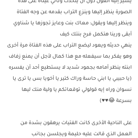
يشير إليه الغول دون أن يتحدث وتأتي عيناه على هذه
الصورة ينظر إليها وينزع التراب بقدمه عن وجه الفتاة
وينظر إليها ويقول: معاك بنت وعايز تجوزها يا شناوي
أبقى ورينا هتكمل فرح بنتك كيف
ينهي حديثه ويعود ليضع التراب على هذه الفتاة مرة أخرى
وهو يفكر بما سيفعله مع هذا كمال لأجل أن يمنع زفاف
ابنته ينظر أمامه بجمود شديد لا يستطيع أحد أن يفسره
(يا حبيبي يا ابني حاسة وراك كتير يا أخويا بس يا ترى يا
نسوان وراه إيه قولولي توقعاتكم يا ولية منك ليها
بسرعة 😂♥️♥️)
على الناحية الأخرى كانت الفتيات يرهقون بشدة من
العمل الذي قالت عليه حليمة ويجلسن بجانب