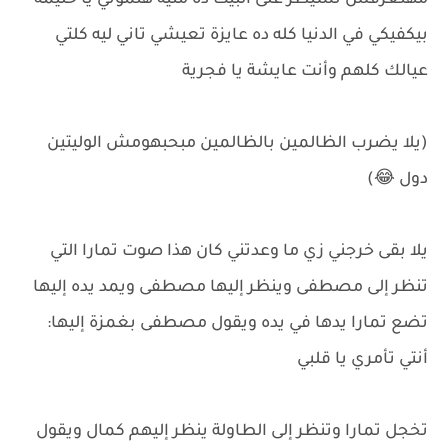
مهنعرفش نسيطر على البيت ده متيه هتموتي يا حليمة
بيكفيكي في الدنيا كله ده عايزة تعيشي تاني ليه كلتي
عيالك كلهم وأنت عايشة يا فجرية
(يلا يضرب الظالمين بالظالمين مبحبهومش الوليتين
دول 😂)
يلا بقى خرجني زي ما وعدتني كان هذا صوت تمارا التي
تنظر إلى مصطفى وينظر إليها مصطفى ويمد يده إليها
تضع تمارا يدها في يده ويقول مصطفى بغمزة إليها:
أنتي تأمري يا قلبي
تخجل تمارا وتنظر إلى الطاولة ينظر إليهم كمال ويقول