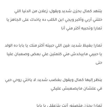
يتنهد كمال بحزن شديد ويقول: زعلان من الدنيا اللي
خلتني أربي وأكبر ويجي ابن الكلب ده ياخدك على الجاهز يا
تمارا وتحبيه أكتر مني أنا
تمارا بغيظ شديد: فين اللي حبيته أكتر منك يا بابا ده الولد
يا حبيبي مابيخدش مني كلمتين علي بعض وصعبان عليا
حتى
ينظر إليها كمال ويقول بغضب شديد: لا ياختي روحي حبي
في علشان مايصعبش عليكي
تمارا بحزن متصنع: أنت بتزعقلي يا بابا