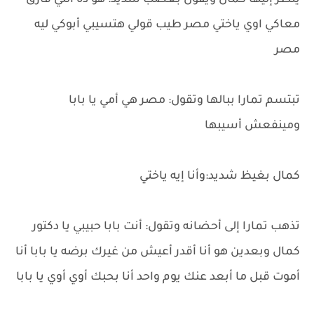
ينظر إليها كمال ويقول بغضب شديد: هو ده اللي فارق
معاكي اوي ياختي مصر طيب قولي هتسيبي أبوكي ليه
مصر
تبتسم تمارا ببالها وتقول: مصر هي أمي يا بابا
ومينفعش أسيبها
كمال بغيظ شديد:وأنا إيه ياختي
تذهب تمارا إلى أحضانه وتقول: أنت بابا حبيبي يا دكتور
كمال وبعدين هو أنا أقدر أعيش من غيرك برضه يا بابا أنا
أموت قبل ما أبعد عنك يوم واحد أنا بحبك أوي أوي يا بابا