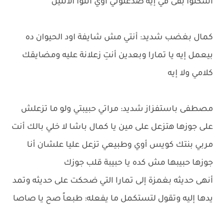
اسكتوا بقى في إيه صدعتوني أوي أنتوا الاتنين
كمال بغضب شديد: أنتي مش شايفة اود الحيوان ده
بيعمل إيه يا تمارا وبعدين أنتِ زعلانة عليه ومضايقك
كلامي ولا إيه
مصطفى باستفزاز شديد: مراتي حبيبتي ولو ما تزعلش
على جوزها هتزعل على مين يا كمال باشا لا خلي بالك أنت
مربي بنتك كويس أوي وطبيعي تزعل عليا علشان أنا
جوزها حبيبها مش كده يا حبيبة قلب جوزك
أنهى حديثه بغمزة إلى تمارا التي ضحكت على حديثه وتمد
يدها إليه وتقول لتستكمل ما يفعله: طبعاً صح يا صاصا