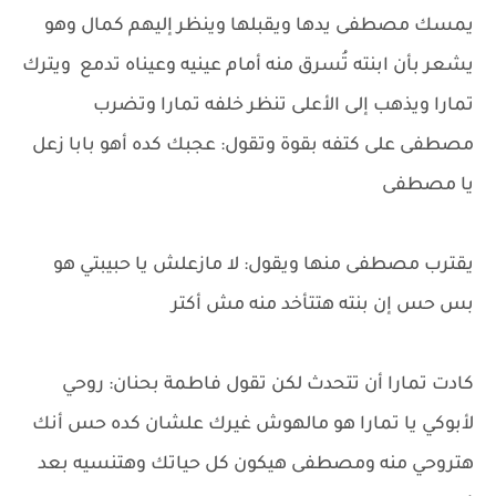
يمسك مصطفى يدها ويقبلها وينظر إليهم كمال وهو
يشعر بأن ابنته تُسرق منه أمام عينيه وعيناه تدمع ويترك
تمارا ويذهب إلى الأعلى تنظر خلفه تمارا وتضرب
مصطفى على كتفه بقوة وتقول: عجبك كده أهو بابا زعل
يا مصطفى
يقترب مصطفى منها ويقول: لا مازعلش يا حبيبتي هو
بس حس إن بنته هتتأخد منه مش أكتر
كادت تمارا أن تتحدث لكن تقول فاطمة بحنان: روحي
لأبوكي يا تمارا هو مالهوش غيرك علشان كده حس أنك
هتروحي منه ومصطفى هيكون كل حياتك وهتنسيه بعد