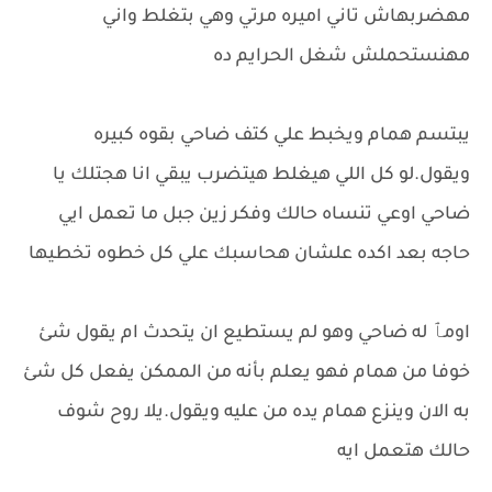
مهضربهاش تاني اميره مرتي وهي بتغلط واني
مهنستحملش شغل الحرايم ده
يبتسم همام ويخبط علي كتف ضاحي بقوه كبيره
ويقول.لو كل اللي هيغلط هيتضرب يبقي انا هجتلك يا
ضاحي اوعي تنساه حالك وفكر زين جبل ما تعمل ايي
حاجه بعد اكده علشان هحاسبك علي كل خطوه تخطيها
اومٱ له ضاحي وهو لم يستطيع ان يتحدث ام يقول شئ
خوفا من همام فهو يعلم بأنه من الممكن يفعل كل شئ
به الان وينزع همام يده من عليه ويقول.يلا روح شوف
حالك هتعمل ايه