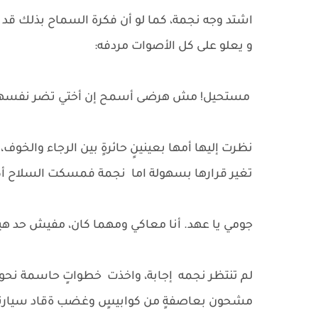
اشتد وجه نجمة، كما لو أن فكرة السماح بذلك قد
و يعلو على كل الأصوات مردفه:
مستحيل! مش هرضى أسمح إن أختي تضر نفسها ع
نظرت إليها أمها بعينينٍ حائرةٍ بين الرجاء والخوف
تغير قرارها بسهولة اما نجمة فمسكت السلاح أكثر 
جومي يا عهد. أنا معاكي ومهما كان، مفيش حد
لم تنتظر نجمه إجابة، واخذت خطواتٍ حاسمة نحو با
مشحون بعاصفةٍ من كوابيسٍ وغضب ةقاد سيارته 