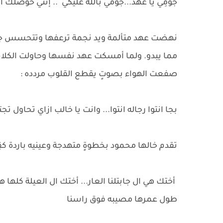
جومِي يا عهد...جومي بالله عليكي .. إنتي حوصلك 
نهضت عهد متألمة ويد نجمة ترعفها وتتحسس جبين
مما يبدو. ولما أمسكت عهد نفسها وحاولت الكلا
صفعت الهواء بصوتٍ يقطع القلوب مردده :
بجا انتوا رجاله انتوا... وانت يا خالب ازاي تحاول تج
تقدم خالها محمود بخطوةٍ متهدجة وعينيه باردة كقِ
أختك هي ال جابتلنا العار... أختك ال العيلة كلها ه
طول عمرها مصيبه فوق راسنا