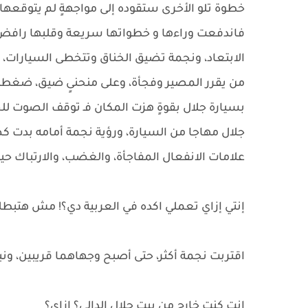
خطوة تلو الأخرى ستقوده إلى مواجهةٍ لم يتوقعها.
فاندفعت وراءها و خطواتها سريعة وقلبها رافض أ
الابتعاد، ونجمة تضيق الخناق وتتخطى السيارات، لا
من يقرر المصير وفجأة، وعلى منحنىٍ ضيق، ضغط
بسيارة جلال بقوةٍ هزت المكان فـ توقف الصوت لل
جلال مهاجا من السيارة، ورؤية نجمة أمامه بدت ك
علامات الانفعال المفاجأة، والغضب، والارتباك ح
إنتي إزاي تعملي اكده في العربية دي؟! مش هتبطل
اقتربت نجمة أكثر، حتى أصبح وجهاهما قريبين، ونبر
إنت كنت خارج من بيت جلال الدالي؟ ازاي؟