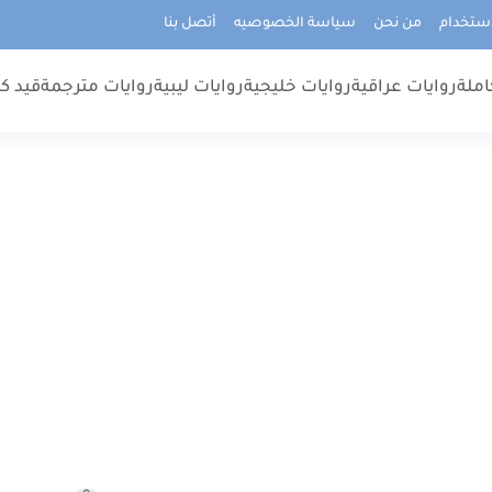
استخدام
من نحن
سياسة الخصوصيه
أتصل بنا
املة
روايات عراقية
روايات خليجية
روايات ليبية
روايات مترجمة
قيد كت