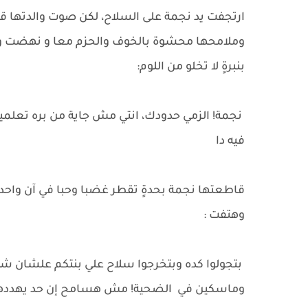
ارتجفت يد نجمة على السلاح، لكن صوت والدتها ق
وملامحها محشوة بالخوف والحزم معا و نهضت وكأن 
بنبرةٍ لا تخلو من اللوم:
نجمة! الزمي حدودك، انتي مش جاية من بره تعلمين
فيه دا
قاطعتها نجمة بحدةٍ تقطر غضبا وحبا في آن واح
وهتفت :
بتجولوا كده وبتخرجوا سلاح علي بنتكم علشان شوي
وماسكين في الضحية! مش هسامح إن حد يهددها 