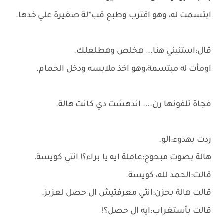
ابتسمت له، وهو اقترب وطبع قب*لة صغيرة علي خدها.
قال:استنيني هنا... هخلص وهطلعلك.
اومأت له مبتسمة،وهو اخذ ملابسه ودخل الحمام.
فجاة تلفونها رن.... اندهشت دي كانت هالة.
ردت بهدوء:الو.
هالة بصوت مبحوح:عاملة ايه يا براء؟! انتي كويسة.
قالت:الحمد لله، كويسة.
قالت هالة بحزن:انتي معرفتيش ال حصل لعزيز.
قالت بأستغراب:ايه ال حصل؟!