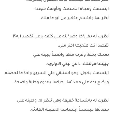
نظر لمعدتها مبتسماً قائلا :معقول بتتحرك!!!
ابتسمت وفجاة اتصدمت وتأوهت مجددا.
نظر لها وابتسم :بتغير من ابوها منك.
نظرت له بغي*ظ وضر*بته علي كتفه بزعل:تقصد ايه؟!
تقصد انك هتحبها اكتر مني.
ضحك بخفة وقرب منها واضعاً جبينه علي
جبينها:قولتلك...انتي ليكي الاولوية.
ابتسمت بخجل، وهو استلقي علي السرير، واخذها لحضنه
ويضع يده علي معدتها يحركها بهدوء وحنية واضحة.
نظرت له بابتسامة خفيفة وهي تنظر له، واعينه علي
معدتها مبتسماً ابتسامته الخفيفة الهادئة.