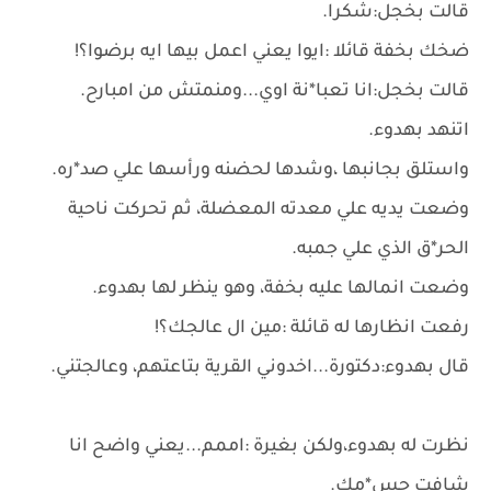
قالت بخجل:شكرا.
ضخك بخفة قائلا :ايوا يعني اعمل بيها ايه برضوا؟!
قالت بخجل:انا تعبا*نة اوي...ومنمتش من امبارح.
اتنهد بهدوء.
واستلق بجانبها ،وشدها لحضنه ورأسها علي صد*ره.
وضعت يديه علي معدته المعضلة، ثم تحركت ناحية
الحر*ق الذي علي جمبه.
وضعت انمالها عليه بخفة، وهو ينظر لها بهدوء.
رفعت انظارها له قائلة :مين ال عالجك؟!
قال بهدوء:دكتورة...اخدوني القرية بتاعتهم، وعالجتني.
نظرت له بهدوء،ولكن بغيرة :اممم...يعني واضح انا
شافت جس*مك.