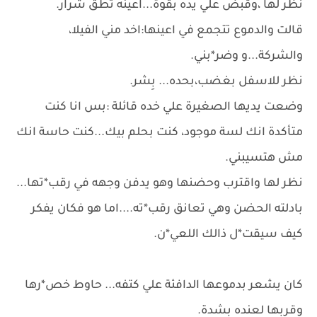
نظر لها ،وقبض علي يده بقوة...اعينه تطق شرار.
قالت والدموع تتجمع في اعينها:اخد مني الفيلا،
والشركة...و وضر*بني.
نظر للاسفل بغضب،بحده... بِشر.
وضعت يديها الصغيرة علي خده قائلة :بس انا كنت
متأكدة انك لسة موجود، كنت بحلم بيك...كنت حاسة انك
مش هتسيبني.
نظر لها واقترب وحضنها وهو يدفن وجهه في رقب*تها...
بادلته الحضن وهي تعانق رقب*ته....اما هو فكان يفكر
كيف سيقت*ل ذالك اللعي*ن.
كان يشعر بدموعها الدافئة علي كتفه... حاوط خص*رها
وقربها لعنده بشدة.