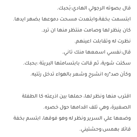
قال بصوته الرجولي الهادي:بَحبك.
ابتسمت بخفة،وابتعدت مسحت دموعها بضهر ايدها.
كان ينظر لها وصامت منتظر منها ان ترد.
نظرت له وتقابلت اعينهم.
قال:نفسي اسمعها منك تاني.
سكتت شوية، ثم قالت بابتسامتها البريئة :بحبك.
وكأن صد*ره انشرح وشعر بالهواء تدخل رئتيه.
اقترب منها ونظر لها، حملها بين اذرعته كا الطفلة
الصغيرة، وهي تلف اقدامها حول خصره.
وضعها علي السرير ونظر له وهو فوقها، ابتسم بخفة
قائلا بهمس:وحشتيني.