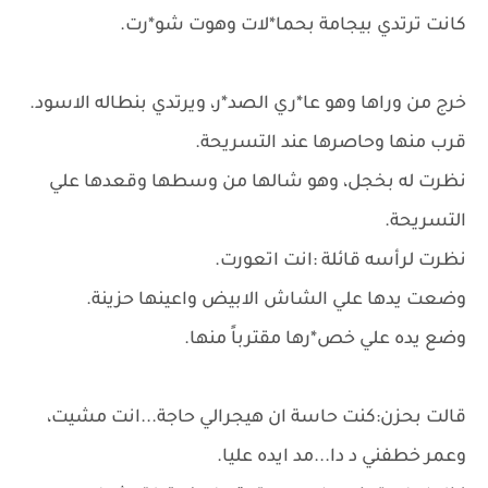
كانت ترتدي بيجامة بحما*لات وهوت شو*رت.
خرج من وراها وهو عا*ري الصد*ر، ويرتدي بنطاله الاسود.
قرب منها وحاصرها عند التسريحة.
نظرت له بخجل، وهو شالها من وسطها وقعدها علي
التسريحة.
نظرت لرأسه قائلة :انت اتعورت.
وضعت يدها علي الشاش الابيض واعينها حزينة.
وضع يده علي خص*رها مقترباً منها.
قالت بحزن:كنت حاسة ان هيجرالي حاجة...انت مشيت،
وعمر خطفني د دا...مد ايده عليا.