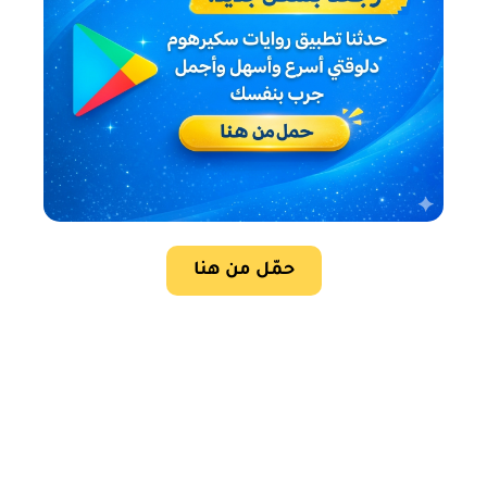
حمّل من هنا