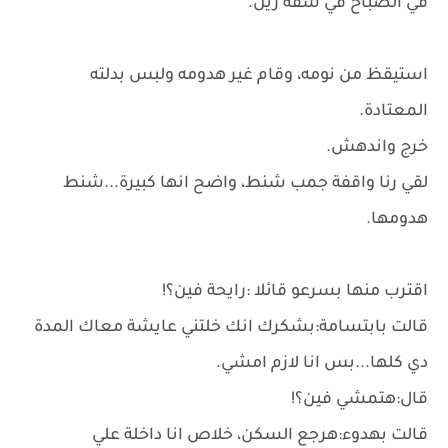
في الصباح في شقة زين.
استيقظ من نومه، وقام غير هدومه ولبس بدلته
المعتادة.
خرج واندهش.
لقي رنا واقفة جمب شنط، واضح انها كبيرة...شنط
هدومها.
اقترب منها بسرعو قائلا :رايحة فين؟!
قالت بابتسامة:بشكرك انك خلتني عايشة معاك المدة
دي كلها...بس انا لازم امشي.
قال:هتمشي فين؟!
قالت بهدوء:هرجع السكن، خلاص انا داخلة علي