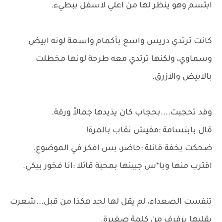
ابتسم وهو ينظر لها من اعلي لاسفل ببطيء.
كانت ترتدي دريس واسع بأكمام واسعة لونه ابيض
وسماوي، ولكنها ترتدي معه طرحة لونها مخطلت
بالابيض والازرق.
وقد تحجبت....بحجاب كان يذيدها جمالاً ورقة.
قال بابتسامة :مفيش نقاب بالمرة!
ضحكت بخفة قائلة :حاضر، بس افكر في الموضوع.
اقترب منها وبا*س جبينها بمحبة قائلا :انا فخور بيكي.
تنفست الصعداء، لم يقل لها لحد هكذا من قبل...شعرت
بقلبها يرفرف من كلمة صغيرة.