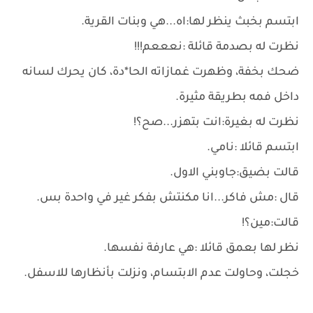
ابتسم بخبث ينظر لها:اه...هي وبنات القرية.
نظرت له بصدمة قائلة :نعععم!!!
ضحك بخفة، وظهرت غمازاته الحا*دة، كان يحرك لسانه
داخل فمه بطريقة مثيرة.
نظرت له بغيرة:انت بتهزر...صح؟!
ابتسم قائلا :نامي.
قالت بضيق:جاوبني الاول.
قال :مش فاكر...انا مكنتش بفكر غير في واحدة بس.
قالت:مين؟!
نظر لها بعمق قائلا :هي عارفة نفسها.
خجلت، وحاولت عدم الابتسام، ونزلت بأنظارها للاسفل.