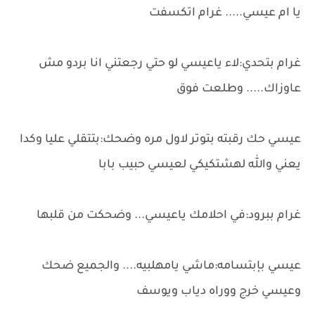
يا ام عيسي..... غرام اتكسفت
غرام بتحدي:لاء ياعيسي لو حتي رجعتني انا بردو مش
عاوزاك..... وطلعت فوق
عيسي حك رقبته بتوتر لاول مره وضحك:بتتقلي عليا وكدا
يعني والله لهشتكيكي لعيسي حبيب بابا
غرام ببرود:في احلامك ياعيسي... وضحكت من قلبها
عيسي بإبتسامه:ماشي يامهلبيه.... والجميع ضحك
وعيسي خرج ووراه دياب ويوسف