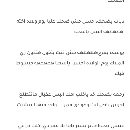
الضحك
دياب بضحك:احسن مش ضحك عليا يوم ولاده اخته
هههههه البس يامعلم
يوسف بمرح:هههههه مش كنت بتقول هتكون زي
الملاك يوم الولاده احسن ياسطا هههههه مبسوط
فيك
رحمه بضحك:خد ياقلب امك البس عقبال ماتتطلع
اخرس ياض انت وهو دي قمر.... واخد منها التيشرت
عيسي بغيظ:قمر بستر ياما بلا قمر دي اكلت دراعي