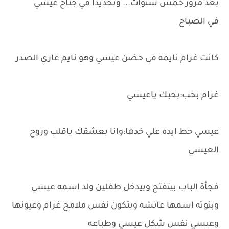
بعد مرور خمس سنوات... وتحديدا في جناح عيسي
في الصباح
كانت غرام نايمه في حضن عيسي وهو نايم عاري الصدر
غرام بحب:بحبك ياعيسي
عيسي حط ايده علي خدها:وانا بعشقك ياقلب وروح
العيسي
فجأة الباب بيتفتح وبيدخل طفلين ولد اسمه عيسي
وبنوته اسمها عائشه وبتكون نفس ملامح غرام وعيونها
وعيسي نفس شكل عيسي وطباعه