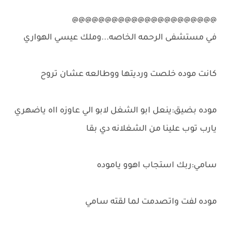
@@@@@@@@@@@@@@@@@@@@@@
في مستشفى الرحمه الخاصه...وملك عيسي الهواري
كانت موده خلصت ورديتها ووطالعه عشان تروح
موده بضيق:ينعل ابو الشغل لابو الي عاوزه ااه ياضهري
يارب توب علينا من الشغلانه دي بقا
سامي:ربك استجاب اهوو ياموده
موده لفت واتصدمت لما لقته سامي