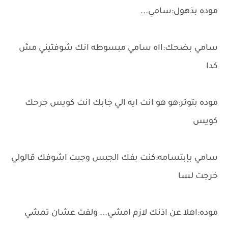
موده بذهول:سامي...
سامي بضحك:ااه سامي مبسوطه انك شوفتيني مش
كدا
موده بتوتر:هو هو انت ايه الي جابك انت كويس جرحك
كويس
سامي بإبتسامه:كنت بفك الجبس وجيت اشوفك قالولي
خرجت لسا
موده:اهلا عن اذنك لازم امشي... ولفت عشان تمشي