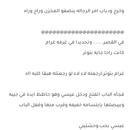
وخرج ودياب امر الرجاله ينضفو المخزن وراح وراه
@@@@@@@@@@@@@@@@@@@@@@
في القصر....... وتحديدا في غرفه غرام
كانت راحا جايه بتوتر
غرام بتوتر:ارجعله لاء لاء لو رجعتله هبقا كلبه ااه
فجأه الباب اتفتح ودخل عيسي وهو حاطط ايده في جيبه
وبيبصلها بإبتسامه خفيفه وقرب منها وقفل الباب
عيسي بحب:وحشتيني