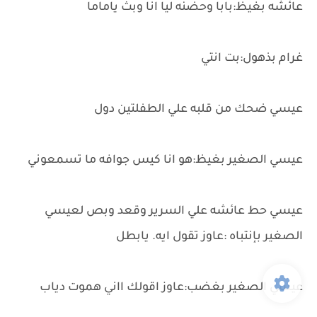
عائشه بغيظ:بابا وحضنه ليا انا وبث ياماما
غرام بذهول:بت انتي
عيسي ضحك من قلبه علي الطفلتين دول
عيسي الصغير بغيظ:هو انا كيس جوافه ما تسمعوني
عيسي حط عائشه علي السرير وقعد وبص لعيسي
الصغير بإنتباه :عاوز تقول ايه. يابطل
عيسي الصغير بغضب:عاوز اقولك ااني هموت دياب