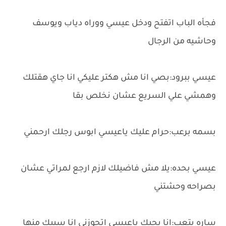
فجأه الباب اتفتح ودخل عيسي ووراه دياب ويوسف
وحاشيه من الرجال
عيسي ببرود:بصي انا مش هكتر عليكي انا جاي هقتلك
وهمشي علي السريع عشان نخلص بقا
بسمه برعب:حرام عليك ياعيسي ابوس رجلك ارحمني
عيسي بحده:يلا مش فاضيلك لازم ارجع لمراتي عشان
بصراحه وحشتني
ساره بتعب:انا بحبك ياعيسي اتجوزني انا سيبك منها