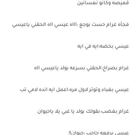
قميصه وكانو نعسانين
فجأه غرام حست بوجع :اااه عيسي ااه الحقني ياعيسي
عيسي بخضه:ايه في ايه
غرام بصراخ:الحقني بسرعه بولد ياعيسي ااه
عيسي بغباء وتوتر لاول مره:اعمل ايه انده لامي تب
غرام بغضب:بقولك بولد يا غبي يلا ياحيوان
عيسي برفعه حاجب :حيوان!!