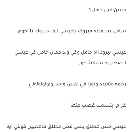
حسن:انتي حامل؟
سامي بسعاده:مبروك ياعيسي الف مبروك يا اخوي
عيسي ببرود:ااه حامل وفي ولد كمان حامل في عيسي
الصغير وعنده 3شهور
رحمه وتفيده ونورا في نفس واحد:لولولولولولي
غرام ابتسمت غصب عنها
عيسي:مش هطلق يعني مش مطلق فاهميين قولتي ايه