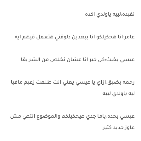
تفيده:لييه ياولدي اكده
عامر:انا هحكيلكو انا ببعدين دلوقتي هتعمل فيهم ايه
عيسي بخبث:كل خير انا عشان نخلص من الشر بقا
رحمه بضيق:ازاي يا عيسي يعني انت طلعت زعيم مافيا
ليه ياولدي لييه
عيسي بحده:ياما جدي هيحكيلكم والموضوع انتهي مش
عاوز حديد كتير