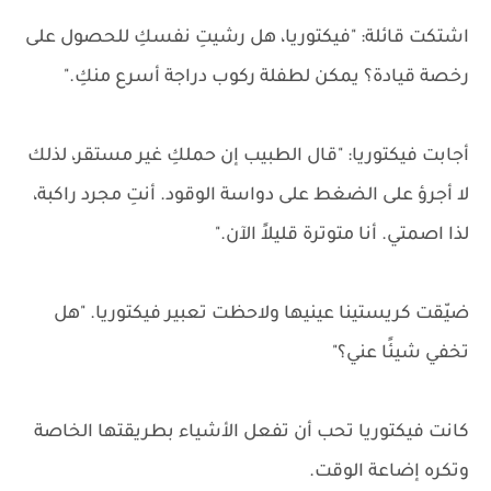
اشتكت قائلة: "فيكتوريا، هل رشيتِ نفسكِ للحصول على
رخصة قيادة؟ يمكن لطفلة ركوب دراجة أسرع منكِ."
أجابت فيكتوريا: "قال الطبيب إن حملكِ غير مستقر، لذلك
لا أجرؤ على الضغط على دواسة الوقود. أنتِ مجرد راكبة،
لذا اصمتي. أنا متوترة قليلاً الآن."
ضيّقت كريستينا عينيها ولاحظت تعبير فيكتوريا. "هل
تخفي شيئًا عني؟"
كانت فيكتوريا تحب أن تفعل الأشياء بطريقتها الخاصة
وتكره إضاعة الوقت.