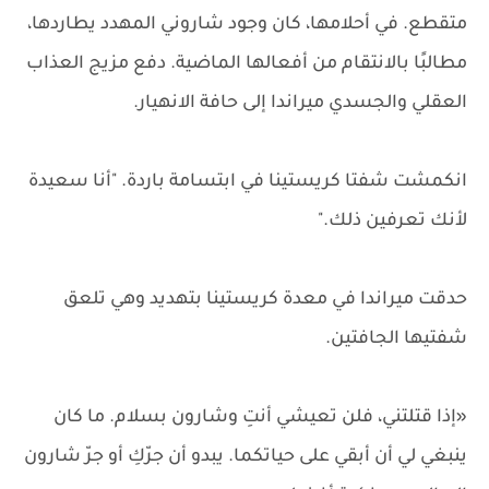
متقطع. في أحلامها، كان وجود شاروني المهدد يطاردها،
مطالبًا بالانتقام من أفعالها الماضية. دفع مزيج العذاب
العقلي والجسدي ميراندا إلى حافة الانهيار.
انكمشت شفتا كريستينا في ابتسامة باردة. "أنا سعيدة
لأنك تعرفين ذلك."
حدقت ميراندا في معدة كريستينا بتهديد وهي تلعق
شفتيها الجافتين.
«إذا قتلتني، فلن تعيشي أنتِ وشارون بسلام. ما كان
ينبغي لي أن أبقي على حياتكما. يبدو أن جرّكِ أو جرّ شارون