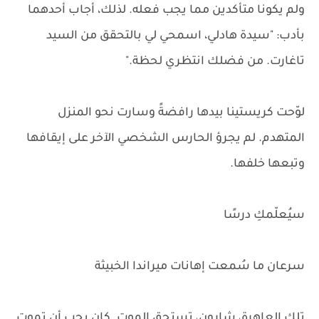
ولم يكونا متأكدين مما يجب فعله. لذلك، أجاب أحدهما
بأدب: "سيدة هادلي، اسمحي لي بالتحقق من السيد
تاغارت. من فضلك انتظري لحظة."
لوّحت كريستينا بيدها رافضةً وسارت نحو المنزل
المتهدم. لم يجرؤ الحارس الشخصي الآخر على إيقافها
وتبعها خلفها.
سيُعلّمكِ درسًا
سرعان ما سُمعت إهانات ميراندا الخبيثة
تلك العاهرة، شارون، تستحق الموت. كان يجب أن تموت