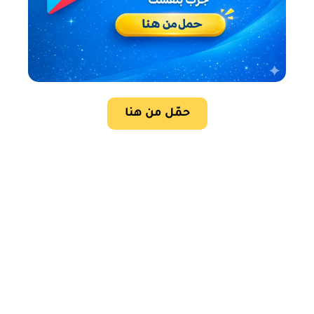
حمّل من هنا