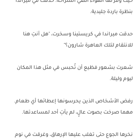
حيث وفر لها الهواء النقي استراحة. حدقت في ميراندا
بنظرة باردة جليدية.
حدقت ميراندا في كريستينا وسخرت، "هل أنتِ هنا
للانتقام لتلك العاهرة شارون؟"
شعرت بشعور فظيع أن تُحبس في مثل هذا المكان
ليوم وليلة.
رفض الأشخاص الذين يحرسونها إعطائها أي طعام.
مهما صرخت بصوت عالٍ، لم يأتِ أحد لمساعدتها.
نخرها الجوع حتى تغلب عليها الإرهاق، وغرقت في نوم