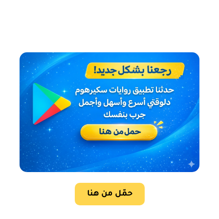
حمّل من هنا