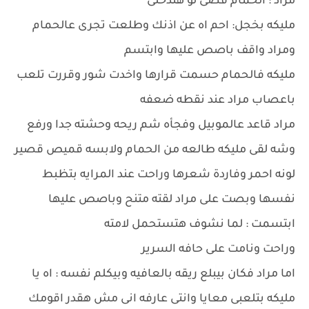
مراد : الحمام فضى لو هتدخلى
مليكه بخجل: احم اه عن اذنك وطلعت تجرى عالحمام
ومراد واقف باصص عليها وابتسم
مليكه فالحمام حسمت قرارها واخدت شور وقررت تلعب
باعصاب مراد عند نقطه ضعفه
مراد قاعد عالموبيل وفجأه شم ريحه وحشته جدا ورفع
وشه لقى مليكه طالعه من الحمام ولابسه قميص قصير
لونه احمر وفاردة شعرها وراحت عند المرايه بتظبط
نفسها وبصت على مراد لقته متنح وباصص عليها
ابتسمت : لما نشوف هتستحمل لامته
وراحت ونامت على حافه السرير
اما مراد فكان بيبلع ريقه بالعافيه وبيكلم نفسه : اه يا
مليكه بتلعبى معايا وانتى عارفه انى مش هقدر اقومك