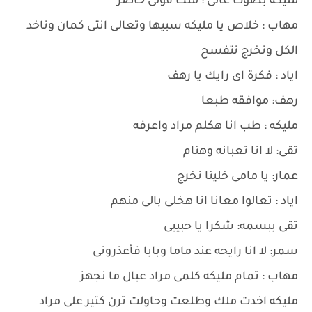
مليكه بصوت عالى : ملك قولى حاضر
مهاب : خلاص يا مليكه سبيها وتعالى انتى كمان وناخد
الكل ونخرج نتفسح
اياد : فكرة اى رايك يا رهف
رهف: موافقه طبعا
مليكه : طب انا هكلم مراد واعرفه
تقى: لا انا تعبانه وهنام
عمار: يا مامى خلينا نخرج
اياد : تعالوا معانا انا هخلى بالى منهم
تقى ببسمه: شكرا يا حبيبى
سمر: لا انا رايحه عند ماما وبابا فأعذرونى
مهاب : تمام مليكه كلمى مراد عبال ما نجهز
مليكه اخدت ملك وطلعت وحاولت ترن كتير على مراد