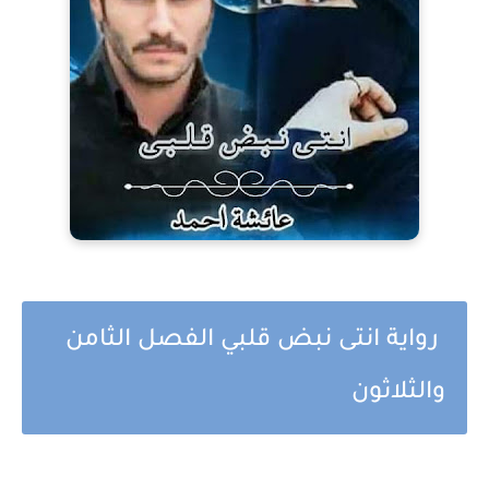
رواية انتى نبض قلبي الفصل الثامن
والثلاثون