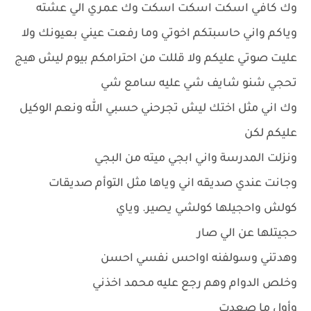
وك كافي اسكت اسكت اسكت وك عمري الي عشته
وياكم واني حاسبتكم اخوتي وما رفعت عيني بعيونك ولا
عليت صوتي عليكم ولا قللت من احترامكم بيوم ليش هيج
تحجي شنو شايف شي عليه سامع شي
وك اني مثل اختك ليش تجرحني حسبي الله ونعم الوكيل
عليكم لكن
ونزلت المدرسة واني ابجي ميته من البجي
وجانت عندي صديقه اني وياها مثل التوأم صديقات
كولش واحجيلها كولشي يصير. وياي
حجيتلها عن الي صار
وهدتني وسولفنه اواحس نفسي احسن
وخلص الدوام وهم رجع عليه محمد اخذني
وأول ما صعدت