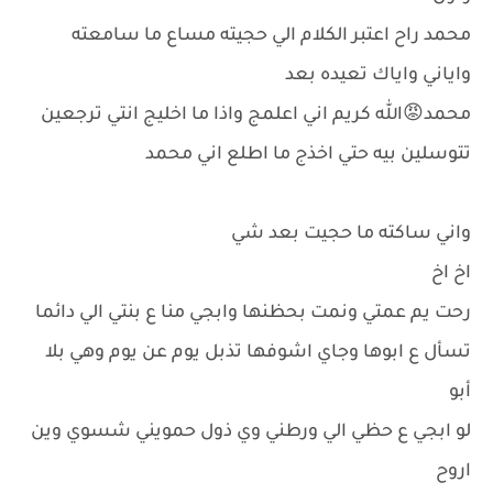
محمد راح اعتبر الكلام الي حجيته مساع ما سامعته
واياني واياك تعيده بعد
محمد😡الله كريم اني اعلمج واذا ما اخليج انتي ترجعين
تتوسلين بيه حتي اخذج ما اطلع اني محمد
واني ساكته ما حجيت بعد شي
اخ اخ
رحت يم عمتي ونمت بحظنها وابجي منا ع بنتي الي دائما
تسأل ع ابوها وجاي اشوفها تذبل يوم عن يوم وهي بلا
أبو
لو ابجي ع حظي الي ورطني وي ذول حمويني شسوي وين
اروح