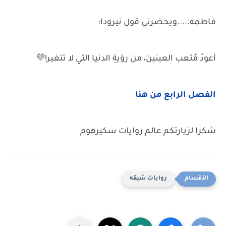
فاطمه.....ويحضرني قول ‏نيرودا:
أعودُ مُتعب العينين، من رؤيةِ الدنيا التي لا تتغير!💜
الفصل الرابع من هنا
شكرا لزيارتكم عالم روايات سكيرهوم
روايات شيقه