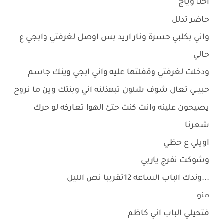
احنا وياج
حاضر تدلل
واني بكلبي حسرة ونار اريد بس اوصل لغرفتي وابجي ع
حالي
ودخلت لغرفتي وقفلتها عليه واني ابجي وينك جاسم
حبيبي تعال شوف شلون تبهذلنه اني وبنتك وين ما نروح
يصيحون علينه وانت كنت حتئ الهوا تعاركه لو حرك
شعرنا
اويلي ع حظي
وشوكت تفرج ياربي
...وندك الباب الساعه 12تقريبا نص الليل
منو
فتحيلي الباب اني كاظم