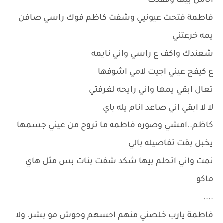
اتامل بيها وفقدت
فاطمة فتحت عيونيي وشفت كاظم فوك راسي صافن
يمه خرعتني
شعندك واكف ع راسي واني نايمه
ع كيفج عيني اجيت لامي اشوفها
تعال ابقي يمها واني رايحه لغرفتي
لا لا ابقي اني صاعد انام يله باي
كاظم..امشي وصوره فاطمه ما تروح من عيني جسمها
يخبل بقت تفاصيله بالي
نمت واني اتحلم بيها شكد شفت بنات بس مثل هاي
ماكو
....
فاطمة يارب خلصني منهم احسهم وحوش مو بشر. ولا