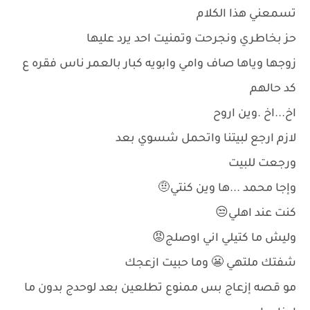
تسمعني هذا الكلام
حز بخاطري ونجرحت وتمنيت احد يرد عليها
زوجها وياها صاف وامي وابويه كبار بالعمر ناس فقره ع
كد حالهم
اخ...اخ .وين اروح
لازم ارجع لبيتنا واتحمل شسوي بعد
ورجعت للبيت
وإجا محمد ...ها وين كنتي🤨
كنت عند اهلي😒
وليش ما كتيلي اني اوصلج😡
شفتك ملتهي 😬 وما حبيت ازعجك
مو قصه إزعاج بس ممنوع تطلعين بعد لوحدج بدون ما