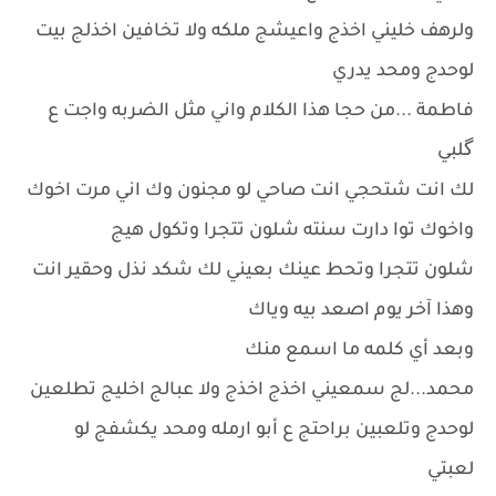
ولرهف خليني اخذج واعيشج ملكه ولا تخافين اخذلج بيت
لوحدج ومحد يدري
فاطمة ...من حجا هذا الكلام واني مثل الضربه واجت ع
گلبي
لك انت شتحجي انت صاحي لو مجنون وك اني مرت اخوك
واخوك توا دارت سنته شلون تتجرا وتكول هيج
شلون تتجرا وتحط عينك بعيني لك شكد نذل وحقير انت
وهذا آخر يوم اصعد بيه وياك
وبعد أي كلمه ما اسمع منك
محمد...لج سمعيني اخذج اخذج ولا عبالج اخليج تطلعين
لوحدج وتلعبين براحتج ع أبو ارمله ومحد يكشفج لو
لعبتي