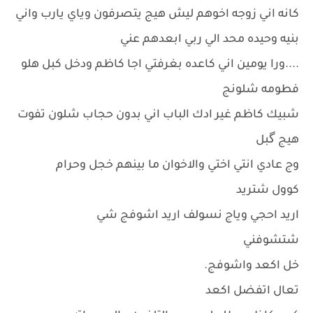
كانه اني زوجه اخوهم ليش هيج يتصرفون وياي يارب واني
بنيه وحيده محد الي ربي ابعدهم عني
....ورا يومين اني كاعده بغرفتي اجا كاظم ودخل كبل هلو
فطومه شلونج
شبيك كاظم غير ادك الباب اني بدون حجاب شلون تفوت
هيج گبل
وج عادي انتي اختي والاخوان ما بينهم خجل وحرام
كوول شتريد
اريد احجي وياج نسولف اريد اشوفج شي
شتشوفني
خل اكعد واشوفج.
تعال اتفضل اكعد