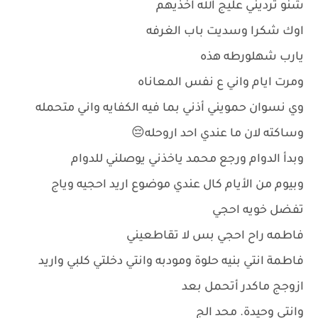
شنو ترديني عليج الله اخذيهم
اوك شكرا وسديت باب الغرفه
يارب شهلورطه هذه
ومرت ايام واني ع نفس المعاناه
وي نسوان حمويني أذني بما فيه الكفايه واني متحمله
وساكته لان ما عندي احد اروحله😔
وبدأ الدوام ورجع محمد ياخذني يوصلني للدوام
وبيوم من الأيام كال عندي موضوع اريد احجيه وياج
تفضل خويه احجي
فاطمه راح احجي بس لا تقاطعيني
فاطمة انتي بنيه حلوة ومودبه وانتي دخلتي كلبي واريد
ازوجج ماكدر أتحمل بعد
وانتي وحيدة. محد الج