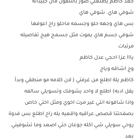
كعد كاظم يطلعلي صور بالتلفون مال حبيباته
شوفي هاي. شوفي هاي
بس هاي وجهه حلو وجسمه ماحلو راح اعوفها
شوفي جسم هاي يموت مثل جسمج هيج تفاصيله
مرتبات
يااا عزا احجي عدل كاظم
وج اشاقه وياج
كاظم يلة اطلع من غرفتي ( لان كلامه مو منطقي وبدأ
يقل ادبه) اطلع لا واحد يشوفك وتسويلي سالفه
واذا شافونه انتي غير مرت اخوي ومثل اختي خاص
بصفحتنا قصص عراقيه واقعيه يله راح اطلع بس فدوة
روحي سويلي شي اكله جوعان حتي اصعد وما تشوفيني
بعد