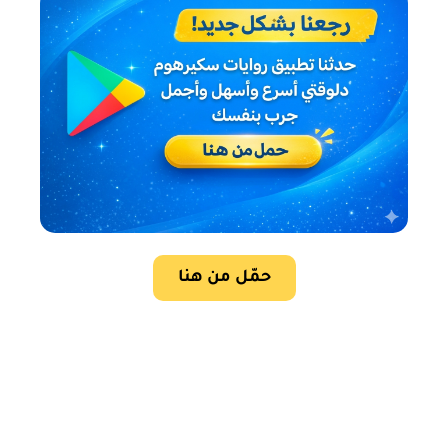
حمّل من هنا