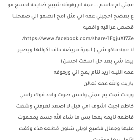
عمتي ام جاسم ...عمه ام رهوفه شبيج ضايجه احسج مو
ع بعضج احجيلي عمه اني مثل امج انضمو الي صفحتنا
قصص عراقيه واقعيه
https://www.facebook.com/share/1FgjuXf7Ze/
لا عمه ماكو شي ( المرة مريضه خاف اكوللها ويصير.
بيها شي بعد خل اسكت احسن)
عمه الليله اريد ننام يمج اني ورهوفه
ياربت والله عمه تعالن
ورحت نمت يم عمتي واحس صوت واحد فوك راسي
كاظم اجيت اشوف امي قبل لا اصعد لغرفتي وشفت
فاطمه نايمه يمها بس ما شاء الله جسم يممموت
عليها وجمال فضيع اويلي شلون قطعه هذه وكفت