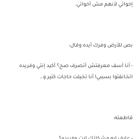
إخواتي لأنهم مش أخواتي.
بص للأرض وفرك أيده وقال:
- أنا آسف معرفتش أتصرف صح؟ أكيد إنتي وفريده
اتخانقتوا بسببي! أنا تخيلت حاجات كتير و…
قاطعته:
- عارف إيه مشكلتك إنت وفريده؟