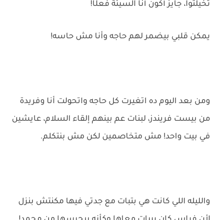
تخيلتوا، جايز أكون أنا السيئة فعلًا!
يمكن قلبي بيضمر لهم حاجه وأنا مش حاسه!
ومن بعد اليوم ده اتغيرت كل حاجه واتحولت أنا وفريدة
من بيست فريندز، لبنات عم بينهم إلقاء السلام، عايشين
في بيت واحد! مش متخاصمين لكن مش بنتكلم.
والليله اللي كانت هي بتبات مع جدتي فيها مكنتش بنزل
لأن فراس كان بيبات معاها وكأنه بيحرسها من محمد!