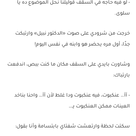
- لو فيه حاجه في السقف قوليلنا نحل الموضوع ده يا
سلوى.
خرجت من شرودي على صوت «الدكتور نبيل» وارتبكت
جدًا، أول مره يحضر هو وابنه في نفس اليوم!
وشاورت بايدي على السقف مكان ما كنت ببص، اندفعت
بارتباك:
- آآ… عنكبوت، فيه عنكبوت ودا غلط لأن آآ… واحنا بناخد
العينات ممكن العنكبوت يـ…
سكتت لحظة وارتعشت شفتاي بابتسامة وأنا بقول: