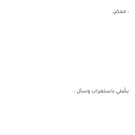
- ممكن.
بصِّلي باستغراب وسأل :