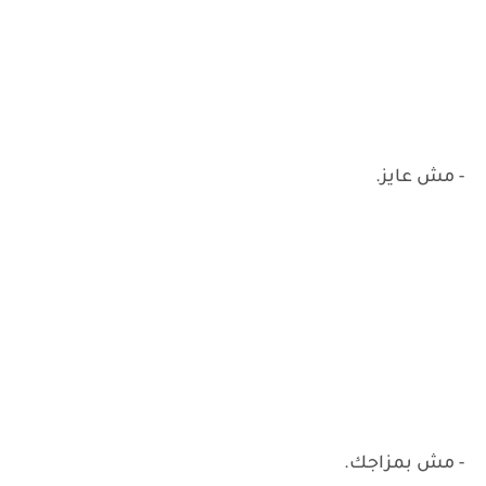
- مش عايز.
- مش بمزاجك.