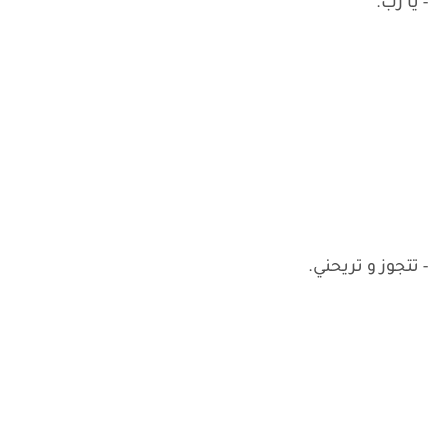
- يا رب.
- تتجوز و تريحني.