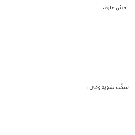
- مش عارف.
سكِّت شويه وقال :