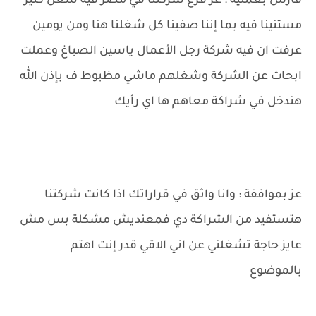
فارس بعملية : عز فرع شركتنا في مصر فيه شغل كتير
مستنينا فيه بما إننا صفينا كل شغلنا هنا ومن يومين
عرفت ان فيه شركة رجل الأعمال ياسين الصباغ وعملت
ابحاث عن الشركة وشغلهم ماشي مظبوط ف بإذن الله
هندخل في شراكة معاهم ها اي رأيك
عز بموافقة : وانا واثق في قراراتك اذا كانت شركتنا
هتستفيد من الشراكة دي فمعنديش مشكلة بس مش
عايز حاجة تشغلني عن اني الاقي قدر إنت اهتم
بالموضوع