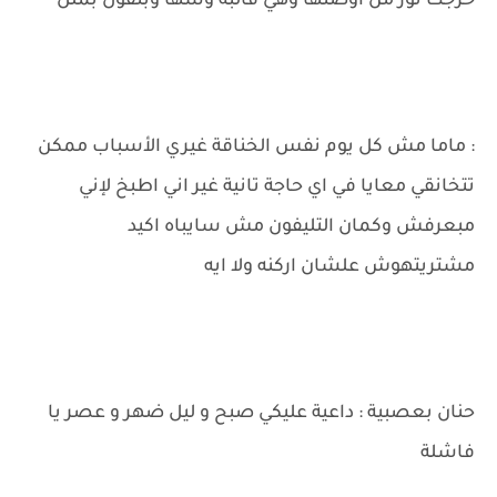
خرجت نور من اوضتها وهي قالبة وشها وبتقول بملل
: ماما مش كل يوم نفس الخناقة غيري الأسباب ممكن
تتخانقي معايا في اي حاجة تانية غير اني اطبخ لإني
مبعرفش وكمان التليفون مش سايباه اكيد
مشتريتهوش علشان اركنه ولا ايه
حنان بعصبية : داعية عليكي صبح و ليل ضهر و عصر يا
فاشلة