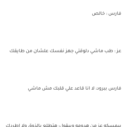
فارس : خالص
عز : طب ماشي دلوقتي جهز نفسك علشان من طايقك
فارس ببرود: لا انا قاعد علي قلبك مش ماشي
بيمسكه عز من هدومه وبيقول: هتطلع بالذوق ولا اطردك