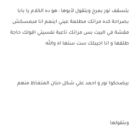
بتسقف نور بمرح وبتقول لأبوها : هو ده الكلام يا بابا
بصراحة كده مراتك مطلعة عيني اينعم انا مبمسكش
مقشة في البيت بس مراتك تاعبة نفسيتي اقولك حاجة
طلقها و انا اجيبلك ست ستها اه والله
بيضحكوا نور و احمد علي شكل حنان المتغاظ منهم
وبتقولها