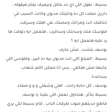
بسيط : بقول اللي اي حد عاقل وبيعرف يفكر هيقوله ،
دارين عملت كل ده وخليتك مديون وكانت السبب في
خناقتك انت ومراتك وعصتك علي اهلك وسرقت
فلوسك منك وسابتك وسافرت ، هتعمل ايه دلوقت ها
رد عليه هتعمل ايه ؟
يوسف بتشدد : مش عارف
بسيط : المبلغ اللي انت مديون بيه ده كبير ، وفلوسي اللي
عاينها مش هتكفي ، بس انا ممكن اكلم شهاب
يساعدنا
يوسف : كل حاجه راحت ، اهلي وشغلي و و و صفاء
بسيط بتأثر : هنحاول نعمل اللي علينا يا يوسف
قاطع حديثهم صوت طرقات الباب ، قام بسيط لكي يري