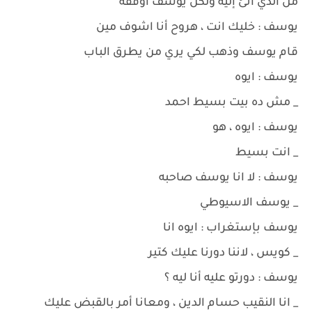
من الذي أتئ إليه ولكن يوسف أوقفه
يوسف : خليك انت ، هروح أنا اشوف مين
قام يوسف وذهب لكي يري من يطرق الباب
يوسف : ايوه
_ مش ده بيت بسيط احمد
يوسف : ايوه ، هو
_ انت بسيط
يوسف : لا انا يوسف صاحبه
_ يوسف الاسيوطي
يوسف بإستغراب : ايوه انا
_ كويس ، لاننا دورنا عليك كتير
يوسف : دورتو عليه أنا ليه ؟
_ انا النقيب حسام الدين ، ومعانا أمر بالقبض عليك