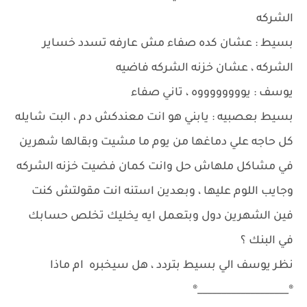
الشركه
بسيط : عشان كده صفاء مش عارفه تسدد خساير
الشركه ، عشان خزنه الشركه فاضيه
يوسف : يووووووووه ، تاني صفاء
بسيط بعصبيه : يابني هو انت معندكش دم ، البت شايله
كل حاجه علي دماغها من يوم ما مشيت وبقالها شهرين
في مشاكل ملهاش حل وانت كمان فضيت خزنه الشركه
وجايب اللوم عليها ، وبعدين استنه انت مقولتش كنت
فين الشهرين دول وبتعمل ايه يخليك تخلص حسابك
في البنك ؟
نظر يوسف الي بسيط بتردد ، هل سيخبره ام ماذا
®___________________®