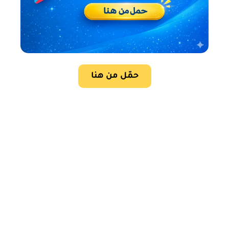
حمّل من هنا