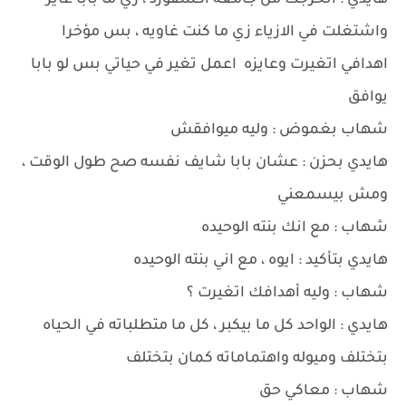
هايدي : اتخرجت من جامعه أكسفورد ، زي ما بابا عايز
واشتغلت في الازياء زي ما كنت غاويه ، بس مؤخرا
اهدافي اتغيرت وعايزه اعمل تغير في حياتي بس لو بابا
يوافق
شهاب بغموض : وليه ميوافقش
هايدي بحزن : عشان بابا شايف نفسه صح طول الوقت ،
ومش بيسمعني
شهاب : مع انك بنته الوحيده
هايدي بتأكيد : ايوه ، مع اني بنته الوحيده
شهاب : وليه أهدافك اتغيرت ؟
هايدي : الواحد كل ما بيكبر ، كل ما متطلباته في الحياه
بتختلف وميوله واهتماماته كمان بتختلف
شهاب : معاكي حق