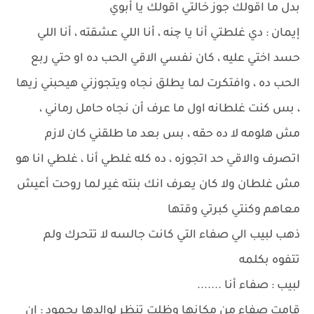
بدل ما اقولك جوز خالتي اقولك يا أبوي
إيمان : دي غلطتي أنا يا چنه ، أنا اللي عشقته ، أنا اللي
حسد اختي عليه ، كان نفسي الاقي الحب ده او حتي ربع
الحب ده ، وافتكرت لما يطلق نجاه ويتجوزني هيحبني زيها
، بس كنت غلطانه اول ما عرف أن نجاه حامل رماني ،
مش هلومه لا ده حقه ، بس بعد ما طلقني كان لازم
اتصرف والاقي حد اتجوزه ، ده كله غلطي أنا ، غلطي انا هو
مش غلطان ولا كان يعرف انك بنته غير لما روحت أعيش
معاهم وكنتي كبرتي وقتها
ذهب لبيب الي صفاء التي كانت جالسه لا تتحرك ولم
تتفوه بكلمه
لبيب : صفاء أنا .......
قامت صفاء من مكانها وظلت تنظر لوالدها بجمود : إن