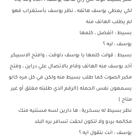
نظر بسيط حوله حتي رأي هاتف يوسف ، أخذه ومد يده
لكي يعطي يوسف هاتفه ، نظر يوسف بأستغراب فهو
لم يطلب الهاتف منه
بسيط : اتفضل ، كلمها
يوسف : ليه ؟
بسيط : قولت كلمها يا يوسف دلوقت ، وافتح الاسبيكر
أخد يوسف منه الهاتف وقام بالاتصال علي دراين ، وفتح
مكبر الصوت كما طلب بسيط منه ولكن في كل مره كانو
يسمعون نفس الجمله (الرقم الذي طلبته مغلق أو غير
متاح )
نظر بسيط له بسخرية : ها دارين لسه مستنيه منك
مكالمه بردو ولا لتكون لحقت تسافر بره البلد
يوسف : انت بتقول ايه ؟