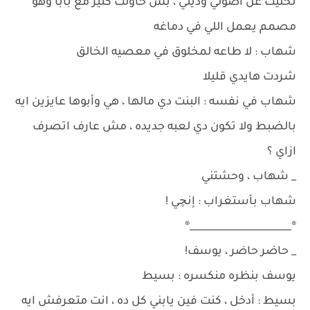
تخليت عن أصولي وديني ، بس حاولت كتير مع بابا وهو
مصمم يعمل اللي في دماغه
شهاب : لا طاعه لمخلوق في معصيه الخالق
شردت هايدي قليلا
شهاب في نفسه : البنت دي مالها ، هي وأبوها عايزين ايه
بالضبط ولا تكون دي لعبه جديده ، مش عارف اتصرف
ازاي ؟
_ شهاب ، وحشتني
شهاب بأستغراب : إنچي !
®_____________________®
_ حاضر حاضر ، يوسف!
يوسف بنظره منكسره : بسيط
بسيط : أدخل ، كنت فين يابني كل ده ، انت متعرفش ايه