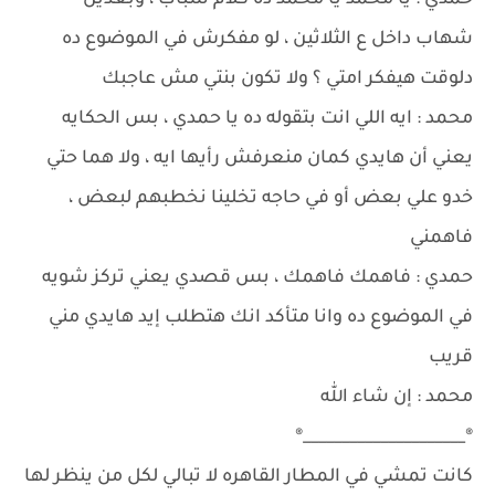
حمدي : يا محمد يا محمد ده كلام شباب ، وبعدين
شهاب داخل ع الثلاثين ، لو مفكرش في الموضوع ده
دلوقت هيفكر امتي ؟ ولا تكون بنتي مش عاجبك
محمد : ايه اللي انت بتقوله ده يا حمدي ، بس الحكايه
يعني أن هايدي كمان منعرفش رأيها ايه ، ولا هما حتي
خدو علي بعض أو في حاجه تخلينا نخطبهم لبعض ،
فاهمني
حمدي : فاهمك فاهمك ، بس قصدي يعني تركز شويه
في الموضوع ده وانا متأكد انك هتطلب إيد هايدي مني
قريب
محمد : إن شاء الله
®_____________________®
كانت تمشي في المطار القاهره لا تبالي لكل من ينظر لها