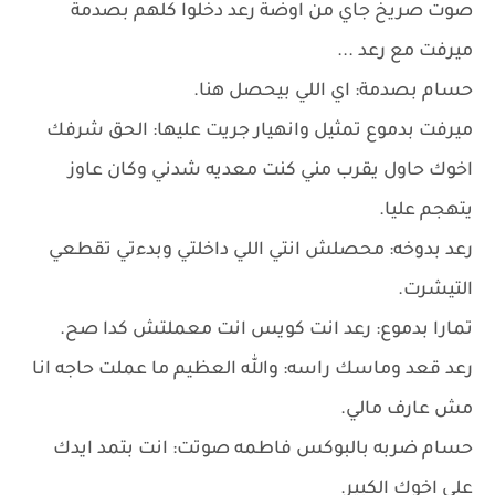
صوت صريخ جاي من اوضة رعد دخلوا كلهم بصدمة
ميرفت مع رعد ...
حسام بصدمة: اي اللي بيحصل هنا.
ميرفت بدموع تمثيل وانهيار جريت عليها: الحق شرفك
اخوك حاول يقرب مني كنت معديه شدني وكان عاوز
يتهجم عليا.
رعد بدوخه: محصلش انتي اللي داخلتي وبدءتي تقطعي
التيشرت.
تمارا بدموع: رعد انت كويس انت معملتش كدا صح.
رعد قعد وماسك راسه: والله العظيم ما عملت حاجه انا
مش عارف مالي.
حسام ضربه بالبوكس فاطمه صوتت: انت بتمد ايدك
علي اخوك الكبير.