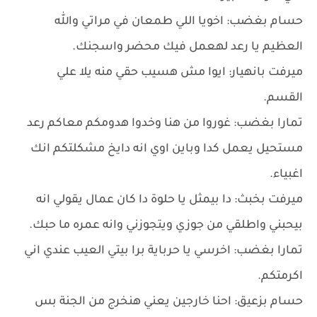
حسام بغضب: اخويا اللي طمعان في مراتي والله
العظيم يا رعد لهعمل فيك محضر واسجنك.
ميرفت بانهيار: ايوا مش هسيب حقي منه يلا علي
القسم.
تمارا بغضب: غوروا من هنا وخدوا هدومكم معاكم رعد
مستحيل يعمل كدا وباين اوي انه دايخ مشكلتكم انك
اغبياء.
ميرفت بخبث: دا بيمثل يا حلوة دا كان عمال يقولي انه
بيحبني واطلقي من جوزي ويتجوزني وانه عمره ما حبك.
تمارا بغضب: اخرسي يا حرباية برا بيتي العيب عندي اني
اكرمتكم.
حسام بزعيق: احنا خارجين يعني هنخرج من الجنة بس