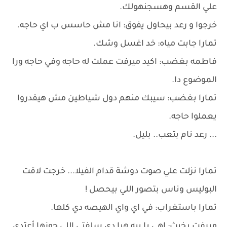
علي القسم وهسجنهولك.
خرجوا و رعد بيحاول يفوق: انا مش حاسس ب اي حاجه.
تمارا جابت مياه: خد اغسل وشك.
فاطمه بغضب: اكيد ميرفت عملت له حاجه وفي حاجه ورا
الموضوع دا.
تمارا بغضب: سيبك منهم دول شياطين مش هيقدروا
يعملوا حاجه.
... رعد نام بتعب.. بليل.
تمارا نزلت علي صوت دوشة قدام الفيلا... خرجت لاقت
البوليس وناس بتصور اللي بيحصل !
تمارا باستغراب: في اي واي الهيصه دي كلها.
ميرفت بخبث: اهي يا بيه هيا دي سلفتي اللي جوزها أعتدي