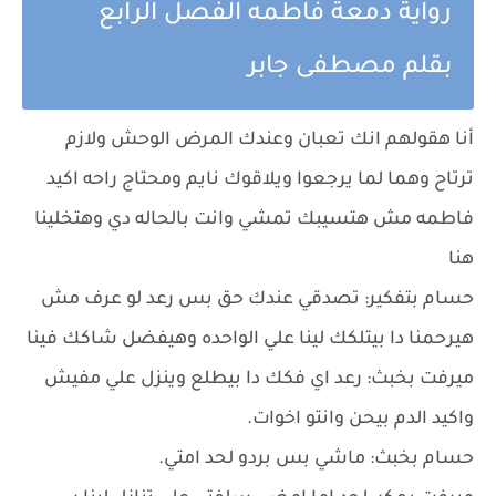
رواية دمعة فاطمه الفصل الرابع
بقلم مصطفى جابر
أنا هقولهم انك تعبان وعندك المرض الوحش ولازم
ترتاح وهما لما يرجعوا ويلاقوك نايم ومحتاج راحه اكيد
فاطمه مش هتسيبك تمشي وانت بالحاله دي وهتخلينا
هنا
حسام بتفكير: تصدقي عندك حق بس رعد لو عرف مش
هيرحمنا دا بيتلكك لينا علي الواحده وهيفضل شاكك فينا
ميرفت بخبث: رعد اي فكك دا بيطلع وينزل علي مفيش
واكيد الدم بيحن وانتو اخوات.
حسام بخبث: ماشي بس بردو لحد امتي.