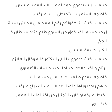
ميرفت نزلت بدموع: حمدلله علي السلامه يا عرسان.
فاطمه باستغراب: بتعيطي لي يا ميرفت.
ميرفت بخبث: انا هقولكم رغم انه محلفني مجبش سيرة
ل حد حسام راقد فوق من اسبوع طلع عنده سرطان في
المخ.
الكل بصدمة: اييييييي.
ميرفت بخبث ودموع: دا اللي الدكتور قاله وقال انه لازم
يرتاح وياخد علاجه لحد اما يحدد جلسات الكيماوي.
فاطمه بدموع طلعت جري: ابني حسام يا ابني.
كلهم راحوا وراها ماعدا رعد اللي مسك دراع ميرفت
بغيظ: عارفه لو كان دا تمثيل من اختراعك انا هعمل
فيكي اي.