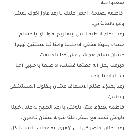
يقعدوا فيه
فاطمه بصدمة : اخص عليك يا رعد عاوز اخوك يمشي
وهو بالحالة دي.
رعد بذكاء: لا طبعا بس بيته اريح له ولا اي يا حسام
حسام بغيظ مخفي: اه طبعا واحنا كنا مستنين تيجوا
عشان نسلم ونمشي مش كدا يا ميرفت.
ميرفت بغل انه خطتها فشلت: اه طبعا يا حبيبي احنا
خدنا واجبنا واكتر.
رعد بهدؤء: هكلم الاسعاف عشان ينقلوك المستشفى
ونطمن.
فاطمه بهدؤء: مش دلوقتي يا رعد الصبح له عنين خلينا
دلوقتي نقعد مع بعض كلنا شويه عشان خاطري.
رعد بحنان: حاضر كل اللي تؤمري بيه مجاب يا ست الكل.