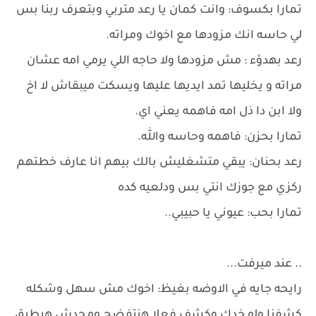
تمارا بكسوف: وانت كمان يا رعد متربي وبتعرف ربنا بس
لي حاسه انك مزودها مع اخوك ومراته.
رعد بهدؤء : مش مزودها ولا حاجه اللي يرمي امه عشان
مراته و يخليها تمد ايديها عليها ويسكت ميبقاش لا اخ
ولا ابن دا ذل امه فاهمه يعني اي.
تمارا بحزن: فاهمه وحاسه والله.
رعد بحنان: يبقي متشغليش بالك بيهم انا عارف خطتهم
ركزي مع جوزك انتي بس ودلعيه كده
تمارا بحب: عيوني يا حبيبي..
.. عند ميرفت...
رايحه جايه في الاوضه بغيظ: اخوك مش سهل وشكله
كشفنا ولو خدك وكشف فعلا هنتفضح ومحدش هيطيق