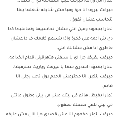
تمارا من وراها: ميرفت عيب المعاملة دي ل سعاد.
ميرفت ببرود: انا حرة وهيا مش شايفه شغلها يبقا
تتحاسب عشان تفوق.
تمارا بجمود: ومين انتي عشان تحاسبيها وتعامليها كدا
دي بني ادمه علي فكرة واذا بتسمع كلامك ف دا عشان
خاطري انا مش عشانك انتي.
ميرفت بغيظ: جرا اي يا سلفتي هتهزقيني قدام الخدامه.
تمارا بهدؤء: اعتذري منها يا ميرفت وياريت تحترميها.
ميرفت بتكبر : انا محترمش الخدم دول تحت رجلي انا
هانم.
تمارا بغيظ : هانم في بيتك مش في بيتي وطول مانتي
في بيتي تلمي نفسك مفهوم.
ميرفت بتوتر: مفهوم انا مش قصدي هيا اللي مش عارفه