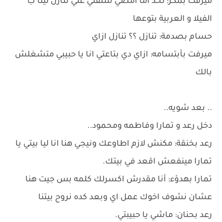
ميرفت بمكر: لحد اما امضي سلفتي علي تنازل لينا ب
الفيلا و العربية بتوعها
حسام بصدمة: تنازل ؟؟ تنازل ازاي
ميرفت بأبتسامه: ازاي دي بتاعتي انا يا حبيبي متشغلش
بالك
.. بعد شويه..
دخل رعد و تمارا وفاطمه ومحمود..
رعد بخنقة: مكنش لازم اطاوعك ونيجي هنا انا ليا بيتي يا
تمارا مينفعش اقعد في بيتك.
تمارا بهدؤء: أنا مقدرش اكسرلك كلمه بس جيت هنا
عشان نشوف اخوك عمل اي وبعد كده نروح بيتنا
رعد بحنان: ماشي يا حبيبتي.