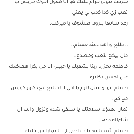
ميرفت بتوتر: حرام عليك هو انا هقول اخوك مريض ب
تعب زي كدا كدب لي يعني
رعد سابها ببرود: هنشوف يا ميرفت.
.. طلع وراهم..عند حسام..
كان بيكح بتعب ومصدع..
فاطمه بحزن: ربنا يشفيك يا حبيبي انا من بكرا هعرضك
علي احسن دكاترة.
حسام بتوتر: مش لازم يا امي انا متابع مع دكتور كويس
كح كح.
تمارا بهدؤء: سلامتك يا سلفي شده وتزول وانت ان
شاءلله قدها.
حسام بأبتسامه: يارب ادعي لي يا تمارا من قلبك.