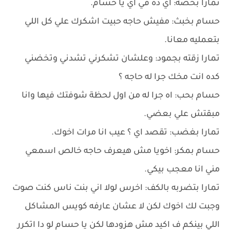
تمارا بخضة: اي ده في اي يا حسام.
حسام بخبث: مفيش حاجه حبيت اشكرك علي كل اللي
بتعمليه معانا.
تمارا زقته بجمود: وعلشان تشكرني تشدني وتخضني
كده انت مخك جرا له حاجه ؟
حسام بحب: اه جرا له من اول لحظة شوفتك فيها وانا
مبقتش علي بعضي.
تمارا بغضب: تقصد اي ؟ عيب انا مرات اخوك.
حسام بمكر: اخويا مش هيعرف حاجه خالص اسمعي
مني انا معجب بيكي.
تمارا بتضربه بالكف: اخرس لولا اني بنت ناس كنت صوت
وجبت لك اخوك لكن لا عشان عارفه كويس المشاكل
اللي بينكم ف اكيد مش هزودها لكن يا حسام لو دا اتكرر