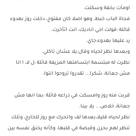
اومأت بخفة وسكتت.
فجاة الباب خبط، وهو اصلا كان مفتوح، دخلت روز بهدوء
قائلة :قولت اجي اناديك، انت اتأخرت.
رد عليها بهدوء:جاي.
وبعدها نظر لحياه وقال:يلا عشان تاكلي.
نظرت له مبتسمة ابتسامتها المزيفة قائلة :ل لا، ا انا
مش جعانة، شكرا... تقدروا تروحوا انتوا.
قربت منه روز وامسكت في ذراعه قائلة :بما انها مش
جعانة، خلاص... يلا بينا.
نظر لحياه قليلا،بعدها لف واتحرك مع روز للخارج، وتلك
تنظر لهم بحزن وقبضة في قلبها، وكأنه يخنق نفسه بين