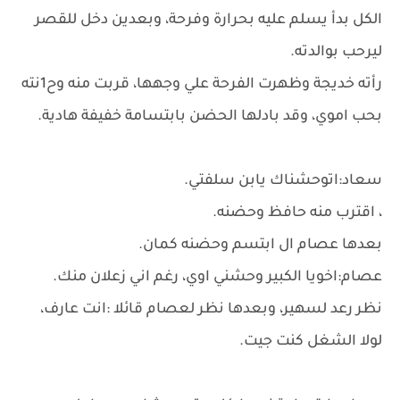
الكل بدأ يسلم عليه بحرارة وفرحة، وبعدين دخل للقصر
ليرحب بوالدته.
رأته خديجة وظهرت الفرحة علي وجهها، قربت منه وح1نته
بحب اموي، وقد بادلها الحضن بابتسامة خفيفة هادية.
سعاد:اتوحشناك يابن سلفتي.
، اقترب منه حافظ وحضنه.
بعدها عصام ال ابتسم وحضنه كمان.
عصام:اخويا الكبير وحشني اوي، رغم اني زعلان منك.
نظر رعد لسهير، وبعدها نظر لعصام قائلا :انت عارف،
لولا الشغل كنت جيت.