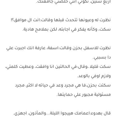
اربع سنين، تكوني انتي خلصتي جامعتك.
نظرت له وعيونها تتحدث قبلها وقالت:انت ال موافق؟!
سكت، وكأنه يفكر في اجابته، لكن بملامح هادية.
نظرت للاسفل بحزن وقالت:اسفة، عارفة انك اجبرت علي
دا بسببي.
سكت قليلا ،وقال:في الحالتين انا وافقت، وعطيت كلمتي،
ولازم اوفي بالوعد.
سكتت بحزن،فا هي مجرد وعد في حياته لا اكثر، مجرد
مسئولية مجبور علي حمايتها.
قال بهدوء:اعمامك هييجوا الليلة...والمأذون، اجهزي.