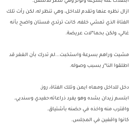
ابتعدت عنه بسرعة وتوتر وهي تنظر للاسفل.
ازال نظره عنها وتقدم للداخل، وهي تنظر له، لكن رأت تلك
الفتاة الذي تمشي خلفه، كانت ترتدي فستان واضح بأنه
غالي، ولكن بحما*لات عريضة.
مشيت وراهم بسرعة واستخبت...لم تدرك بأن الغفر قد
اطلقوا النا*ر بسبب وصوله.
دخل للداخل ومعاه ايمن وتلك الفتاة، روز.
ابتسم زيدان بشده وهو يفرد ذراعاته:حفيدي وسنديي.
واقترب منه واخذه في حضنه بأشتياق.
كانوا واقفين في المجلس.