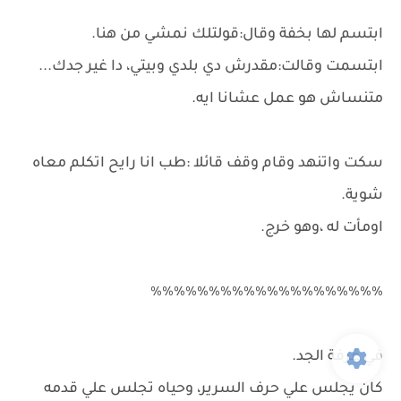
ابتسم لها بخفة وقال:قولتلك نمشي من هنا.
ابتسمت وقالت:مقدرش دي بلدي وبيتي، دا غير جدك...
متنساش هو عمل عشانا ايه.
سكت واتنهد وقام وقف قائلا :طب انا رايح اتكلم معاه
شوية.
اومأت له ،وهو خرج.
٪٪٪٪٪٪٪٪٪٪٪٪٪٪٪٪٪٪٪٪
في غرفة الجد.
كان يجلس علي حرف السرير، وحياه تجلس علي قدمه