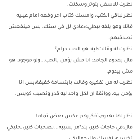
نظرت للاسفل بتوتر وسكتت.
نظر لباقي الكتب، وامسك كتاب اخر وفعه امام عينيه
قائلا وهو يلفه ببطيء:عادي لل في سنك، بس مينفعش
تصدقيهم.
نظرت له وقالت:ليه، هو الحب حرام؟!
قال بهدوء الجامد: انا مش بؤمن بالحب...ولو موجود، هو
مش بيدوم.
نظرت له من تفكيره وقالت بابتسامة خفيفة:بس انا
بؤمن بيه، وواثقة ان لكل واحد ليه قدر ونصيب كويس.
نظر لها بهدوء،تفكيرهم عكس بعض تماما.
قال:في حاجات كتير، بتد*مر بسببه...تضحيات كتير،تخليكي
تخسري نفسك وال حواليكي.