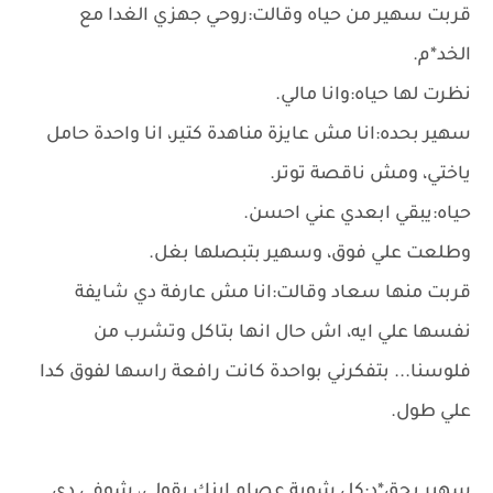
قربت سهير من حياه وقالت:روحي جهزي الغدا مع
الخد*م.
نظرت لها حياه:وانا مالي.
سهير بحده:انا مش عايزة مناهدة كتير، انا واحدة حامل
ياختي، ومش ناقصة توتر.
حياه:يبقي ابعدي عني احسن.
وطلعت علي فوق، وسهير بتبصلها بغل.
قربت منها سعاد وقالت:انا مش عارفة دي شايفة
نفسها علي ايه، اش حال انها بتاكل وتشرب من
فلوسنا... بتفكرني بواحدة كانت رافعة راسها لفوق كدا
علي طول.
سهير بحق*د:كل شوية عصام ابنك يقولي، شوفي دي