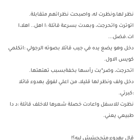
نظر لها،ونظرت له، واصبحت نظراتهم متقابلة.
اتوترت واتحرجت، وبعدت بسرعة قائلة :ا اهل.. اهلا،ا
ات.فضل...
دخل وهو يضع يده في جيب قائلا بصوته الرجولي :اتكلمي
كويس الاول.
اتحرجت، وضر*بت رأسها بخفةبسبب تهتهتها.
دخل ولف ونظر لها قليلا، من اعلي لفوق بهدوء قائلا
:كبرتي.
نظرت للاسفل واعادت خصلة شعرها للاخلف قائلة :د دا
طبيعي يعني.
قال بهدوء:متحجبتيش ليه؟!