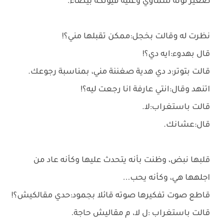
صغير لونه سماوي وعليه فيونكة بيضاء.
نظرت له وقالت بخجل:ممكن تقبلها مني؟!
قال بهدوء:ايه دي؟!
قالت بتوتر:د دي هدية صغننة مني، بمناسبة رجوعك.
اتنهد وقال:انتي عارفة انا رجعت ليه؟!
قالت باستغراب:لا.
قال:عشانك.
قلبها نبض، وظنت بأنه يتحدث عليها وكأنه عاد من
اجلهها هي، وكأنه يحب...
قاطع صوت تفكيرها صوته قائلا بجمود:حدي مقالكيش؟!
قالت باستغراب :ل لا، م مقاليش حاجة.