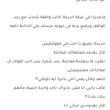
وتحديدا في غرفة خديجة، كانت واقفة تتحدث مع رعد،
الواقف ويضع يديه في جيوبه، مستند علي الحائط خلفه.
خديجة بضيق:دا انت حتي مقولتليش.
قال بهدوء:عملتهالك مفاجئة.
نظرت له بدهشة:مفاجئة، بجد شكرا، بس احب اقولك ان
مفاجأتك معجبتنيش.
اتنهد وقال:يعني انتي عايزة ايه دلوقتي؟!
قالت:يابني انا مش عايزاك تاخد واحدة اجنبية، مالهم
بنات بلدنا؟!
قال بهدوء:دي حياتي انا.