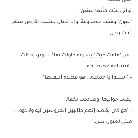
الكل سكت.
ثواني عدّت كأنها سنين.
"عيون" وقفت مصدومة، وأنا كمان حسّيت الأرض بتتهز
تحت رجلي.
بس "مامت غيث" بسرعة حاولت تفكّ التوتر، وقالت
بابتسامة مصطنعة:
– "استنوا يا جماعة... هو قصده أتلغبط!"
بصّت حواليها، وضحكت بخفة:
– "هو كان يقصد إنهم طالبين العروسين ليه ولأخوه...
مش لعيون بس."