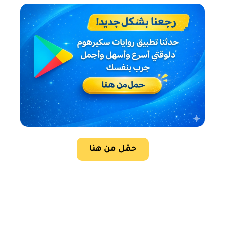
حمّل من هنا