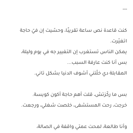
---
كنت قاعدة نص ساعة تقريبًا، وحسّيت إن فيّ حاجة
اتغيّرت.
يمكن الناس تستغرب إن التغيير جه في يوم وليلة،
بس أنا كنت عارفة السبب...
المقابلة دي خلّتني أشوف الدنيا بشكل تاني.
بس ما ركّزتش، قلت أهم حاجة أكون كويسة.
خرجت، رحت المستشفى، خلصت شغلي، ورجعت.
وأنا طالعة، لمحت عمتي واقفة في الصالة،