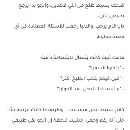
ضحك بسيط طلع من اللي قاعدين، والجو بدأ يرجع
طبيعي تاني.
بابا قام يرحّب، والدنيا رجعت للأسئلة المعتادة في أي
قعدة خطوبة.
مامت غيث كانت بتسأل بابتسامة دافية:
– "بتحبوا السفر؟"
– "مين فيكم بتحب الطبخ أكتر؟"
– "وبالنسبة للشغل بعد الجواز؟"
كلام بسيط، بس فيه دفء... وطريقتها كانت مريحة جدًا.
حتى أنا، رغم وجعي، حسّيت للحظة إن الجو بقى طبيعي