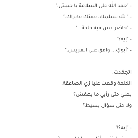
– "حمد الله على السلامة يا حبيبتي."
– "الله يسلمك، عمتك عايزاك."
– "حاضر، بس فيه حاجة..."
– "إيه؟"
– "أبوكِ... وافق على العريس."
اتجمّدت.
الكلمة وقعت عليا زي الصاعقة.
يعني حتى رأيي ما يهمّش؟
ولا حتى سؤال بسيط؟
– "إيه؟!"