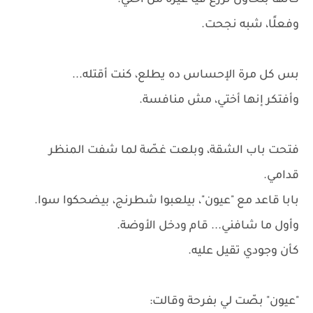
كأنها بتحاول تزرع فيا غيرة من أختي.
وفعلًا، شبه نجحت.
بس كل مرة الإحساس ده يطلع، كنت أقتله...
وأفتكر إنها أختي، مش منافسة.
فتحت باب الشقة، وبلعت غصّة لما شفت المنظر
قدامي.
بابا قاعد مع "عيون"، بيلعبوا شطرنج، بيضحكوا سوا.
وأول ما شافني... قام ودخل الأوضة.
كأن وجودي تقيل عليه.
"عيون" بصّت لي بفرحة وقالت: