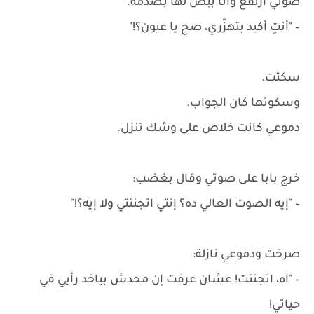
صوتي ارتفع وأنا ببص لها بصدمة.
– "أنتِ أكيد بتهزّري، صح يا عيون؟!"
سكتت.
وسكوتها كان الجواب.
دموعي كانت خلاص على وشك تنزل.
خرج بابا على صوتي وقال بغضب:
– "إيه الصوت العالي ده؟ إنتي اتجننتي ولا إيه؟!"
صرخت ودموعي نازلة:
– "آه، اتجننت! عشان عرفت إن محدش بياخد رأيي في
حياتي!