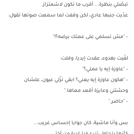
تبصّلي بنظرة... أقرب ما تكون لاشمئزاز.
عدّيت جنبها عادي، لكن وقفت لما سمعت صوتها تقول:
– "مش تسلمي على عمتك برضه؟!"
لفّيت بهدوء، عقدت إيديا، وقلت:
– "عاوزة إيه يا عمتي؟"
– "هكون عاوزة إيه يعني؟ ابقي نزّلي عيون، علشان
وحشتني وعايزة أقعد معاها."
– "حاضر."
بس وأنا ماشية، كان جوايا إحساس غريب...