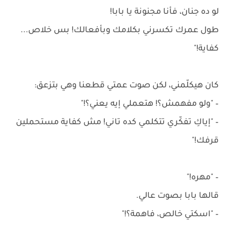
لو ده جنان، فأنا مجنونة يا بابا!
طول عمرك تكسرني بكلامك وبأفعالك! بس خلاص...
كفاية!"
كان هيكلّمني، لكن صوت عمتي قطعنا وهي بتزعق:
– "ولو مفهمش؟! هتعملي إيه يعني؟!"
– "إياكِ تفكّري تتكلمي كده تاني! مش كفاية مستحملين
قرفك!"
– "مهره!"
قالها بابا بصوت عالي.
– "اسكتي خالص، فاهمة؟!"