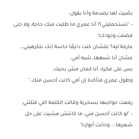
بصّيت لها بصدمة وأنا بقول:
– "تستحمليني؟! أنا عمري ما طلبت منك حاجة، ولا حتى
فضلت وجودك!
عارفة ليه؟ علشان كنت دايمًا حاسة إنك بتكرهيني…
عشان أنا شبهها، شبه أمي.
بس على فكرة، أنا كمان مش بحبك.
وطول عمري متأكدة إن أمي كانت أحسن منك."
رفعت حواجبها بسخرية وقالت الكلمة اللي قتلتني:
– "لو كانت أحسن مني، ما كانتش مشيت على حل
شعرها... وخانت أبوكِ!"