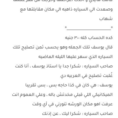
قامت هايدي و اخذت أغراضها وخرجت من مقر عملها
وصعدت الي السياره ذاهبه الي مكان مقابلتها مع
شهاب
®________________________®
كده الحساب كله ٣٠٠ جنيه
قال يوسف تلك الجمله وهو يحسب ثمن تصليح تلك
السياره الذي سهر عليها الليله الماضيه
صاحب السياره : شكرا جدا يا استاذ يوسف ، أنا كنت
غُلبت تصليح في العربيه دي
يوسف : هي كان في كذا حاجه بس ، بس تقريبا
الميكانيكي اللي قبلي مخدتش باله ، وعلي العموم انت
عرفت اهو مكان الورشه تنورني في أي وقت
صاحب السياره : شكرا ليك ، عن إذنك