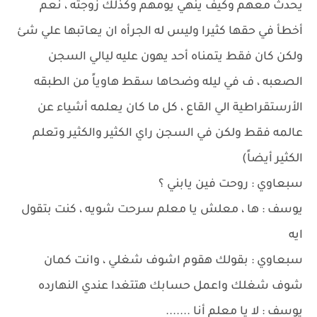
يحدث معهم وكيف ينهي يومهم وكذلك زوجته ، نعم
أخطأ في حقها كثيرا وليس له الجرأه ان يعاتبها علي شئ
ولكن كان فقط يتمناه أحد يهون عليه ليالي السجن
الصعبه ، ف في ليله وضحاها سقط هاوياً من الطبقه
الأرستقراطية الي القاع ، كل ما كان يعلمه أشياء عن
عالمه فقط ولكن في السجن راي الكثير والكثير وتعلم
الكثير أيضاً)
سبعاوي : روحت فين يابني ؟
يوسف : ها ، معلش يا معلم سرحت شويه ، كنت بتقول
ايه
سبعاوي : بقولك هقوم اشوف شغلي ، وانت كمان
شوف شغلك واعمل حسابك هتتغدا عندي النهارده
يوسف : لا يا معلم أنا .......