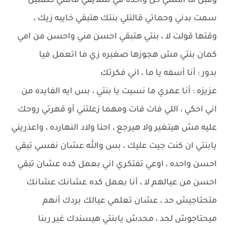
وقبل ما امشي كل واحده في سلايفي قالتلي كلمتين
سمت بدني وحماتي قالتلي بنتك هتبقي خايبه زيك ،
وقتها قولت لا ، بنتي هتبقي احسن مني واحسن من امي
كمان بنتي مش هجوزها صغيره زي ما اتعمل فيا
بدور : أنا أسفه يا ما ، اني فكرتك
عزيزه : أنا عمري ما نسيت يا بنتي ، بس ايه الفايده من
اني احكي ، اللي فات فات ومهما زعلتني أو قهرتي روحك
عليه مش هيتغير ولا هيرجع ، احنا ولاد النهارده ، واعذريني
يابنتي ان كنت جيت عليك ، بس والله عشان نفسي تبقي
احسن واحده ، اوعي تفتكري اني بعمل كده عشان تبقي
احسن من عيالهم لا ، أنا بعمل كده عشانك عشانك
متحتاجيش حد ، عشان تعلمي عيالك بردك أنهم
ميحتاجوش لحد ، محدش يابنتي هيسندك غير ربنا