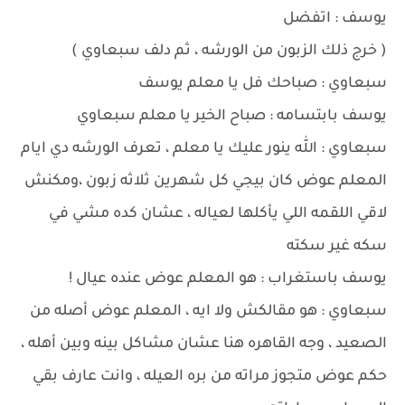
يوسف : اتفضل
( خرج ذلك الزبون من الورشه ، ثم دلف سبعاوي )
سبعاوي : صباحك فل يا معلم يوسف
يوسف بابتسامه : صباح الخير يا معلم سبعاوي
سبعاوي : الله ينور عليك يا معلم ، تعرف الورشه دي ايام
المعلم عوض كان بيجي كل شهرين ثلاثه زبون ،ومكنش
لاقي اللقمه اللي يأكلها لعياله ، عشان كده مشي في
سكه غير سكته
يوسف باستغراب : هو المعلم عوض عنده عيال !
سبعاوي : هو مقالكش ولا ايه ، المعلم عوض أصله من
الصعيد ، وجه القاهره هنا عشان مشاكل بينه وبين أهله ،
حكم عوض متجوز مراته من بره العيله ، وانت عارف بقي