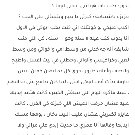
بدور : طب ياما هو انتي بتحبي ابويا ؟
عزيزه بابتسامه : كبرتي يا بدور وبتسألي علي الحب ؟
اكدب عليكي لو قولتلك اني كنت بحب ابوكي في الاول
انا يدوب كنت عيله ١١ سنه وهو ٢٢ سنه ، كل اللي كنت
شايفه أنه جه خدني من وسط امي واخواتي ومن وسط
لعبي وكراكيسي وألواني وحطني في بيت اغسل واطبخ
وانضف وأعلف طيور ، فوق كل ده اتهان كمان ، بس
عارفه بدأت أحب ابوكي امتي ، لما كان يدافع عني قدامهم
، لسه فاكره اليوم اللي سلفتي الكبيره كانت هتمد إيديها
عليه عشان حرقت العيش اللي خبزته في الفرن ، كانت
عايزه تضربني عشان مليت البيت دخان ، يومها مسك
ايديها وقالها أنا عمري ما مديت إيدي علي مراتي ولا