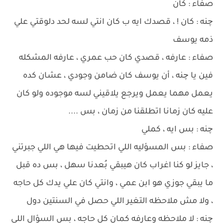
صفاء : كان
چنه : كان ! ، قصدك ايه ب كان انتي لسه لحد دلوقتي علي
ذمه يوسف
صفاء : عارفه ، قصدي كان حب عمري ، عارفه المشكله
فين يا چنه ، أن يوسف كان ضامن وجودي ، عشان كده
يعمل مهما يعمل ويرجع يلاقيني لسه موجوده ولو كان
عليه كان زمانا اتطلقنا من زمان ، بس ....
چنه : بس ايه ، كملي
صفاء : بس المسؤليه اللي اتحطيت فيها هي اللي جبرتني
، جايز لو كنا اغراب كان هيبقي بُعدنا سهل ، بس ده قبل
ما يبقي جوزي هو ابن عمي ، وانتي كان علي يدك كل حاجه
، ولا مش ملاحظه التغير اللي حصل في السنتين دول
چنه : لا ملاحظه وعارفه كمان كل حاجه ، بس السؤال اللي