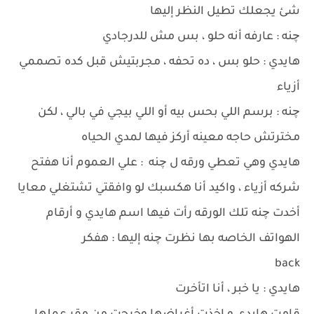
شئ يجعلك تطيل النظر إليها
چنه : عارفه أنه حلو ، بس مش للدرجادي
هايدي : حلو بس ، ده تحفه ، مجربتيش قبل كده تصممي
أزياء
چنه : برسم اللي بحس بيه أو اللي بيجي في بالي ، لكن
مخترتش حاجه معينه أركز فيها لمدي الحياه
هايدي وهي تعطي ورقه ل چنه : علي العموم أنا هفتح
شركه أزياء ، واكيد أنا هكسبك لو وافقتي تشتغلي معايا
أخدت چنه تلك الورقه رأت فيها اسم هايدي و أرقام
الهواتف الخاصه بها نظرت چنه إليها : هفكر
back
هايدي : يا خبر ، أنا اتأخرت