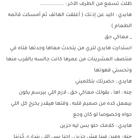
ظلت تسمع من الطرف الآخر : ................
هايدي : اكيد عن إذنك ( أغلقت الهاتف ثم أمسكت قائمه
الطعام )
_ معاكي حق
استدارت هايدي لتري من يتحدث معاها وجدتها فتاه في
منتصف العشرينات من عمرها كانت جالسه بالقرب منها
وتحستي قهوتها
هايدي : حضرتك بتكلميني
چنه : اها ، بقولك معاكي حق ، لازم اللي بيرسم يكون
بيعمل كده من صميم قلبه ، وقتها هيقدر يخرج كل اللي
جواه وخصوصا لو كان وجع
هايدي : كلامك حلو بس ليه حزين
چنه : ومين فينا مش حزين ، احنا بس اللي بنداري حُزننا