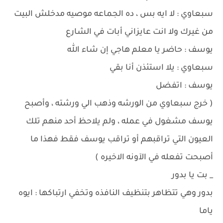
سبعاوي : لا ايه بس ، ده الجماعه موصيه مدخلش البيت
من غيرك ولا انت عايزاني أبات في الشارع
يوسف : حاضر يا معلم هاجي إن شاء الله
سبعاوي : يلا استئذن أنا بقي
يوسف : اتفضل
( خرج سبعاوي من الورشه وذهب الي ورشته ، وأصبح
يوسف مشغول في عمله ، ولم يلاحظ أحد منهم تلك
العيون التي تراقبهم أو تراقب يوسف فقط فهذا ما
أصبحت تفعله في الآونه الاخيره )
_ بت يا بدور
بدور وهي تتظاهر بتنظيف النافذه وتخفي ارتباكها : ايوه
ياما