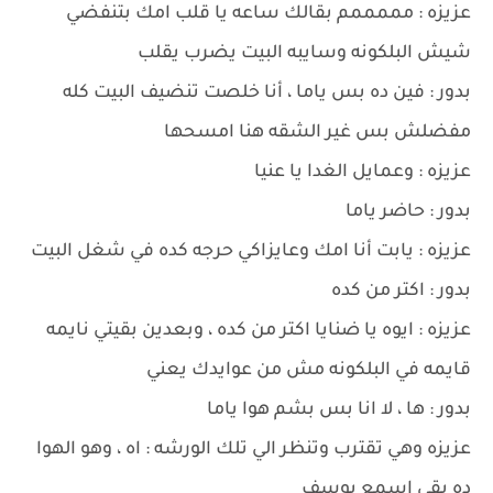
عزيزه : مممممم بقالك ساعه يا قلب امك بتنفضي
شيش البلكونه وسايبه البيت يضرب يقلب
بدور : فين ده بس ياما ، أنا خلصت تنضيف البيت كله
مفضلش بس غير الشقه هنا امسحها
عزيزه : وعمايل الغدا يا عنيا
بدور : حاضر ياما
عزيزه : يابت أنا امك وعايزاكي حرجه كده في شغل البيت
بدور : اكتر من كده
عزيزه : ايوه يا ضنايا اكتر من كده ، وبعدين بقيتي نايمه
قايمه في البلكونه مش من عوايدك يعني
بدور : ها ، لا انا بس بشم هوا ياما
عزيزه وهي تقترب وتنظر الي تلك الورشه : اه ، وهو الهوا
ده بقي اسمع يوسف