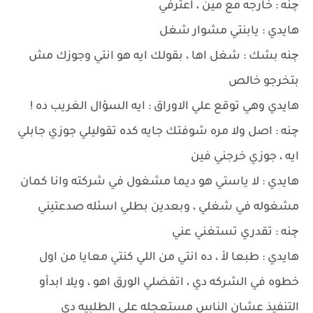
چنه : خارجه مع مين ، اعترفي
هايدي : يابنتي مشوار شغل
چنه بشك : شغل اها ، بقولك ايه هو انتي وجوزك مش
بتخرجو خالص
هايدي وهي توقع علي الاوراق : ايه السؤال الغريب ده !
چنه : اصل ولا مره شوفتك جايه كده تقوليلي جوزي جابلي
ايه ، جوزي خرجني فين
هايدي : لا ياستي هو ديما مشغول في شركته وانا كمان
مشغوله في شغلي ، وبعدين بطلي اسئله صدعتيني
چنه : تقدري تستغني عني
هايدي : طبعا لأ ، ده انتي من اللي كنتي معايا من اول
خطوه في الشركه دي ، اتفضلي الورق اهو ، ويلا ابدأو
التنفيذ عشان الناس مستعجله علي الطلبيه دي