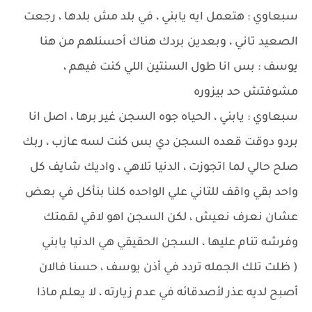
سبعاوي : هتعمل ايه يابني ، في بلد مش بلدها ، رجعت
الصعيد تاني ، وبعدين بردك هناك أحسنلهم من هنا
يوسف : بس انا طول السنتين اللي كنت فيهم ،
مشوفتش حد بيزوره
سبعاوي : يابني ، الحياه جوه السجن غير برها ، اصل انا
بردو دوقت قعده السجن دي بس كنت لسه عازب ، ربك
صلح حالي لما اتجوزت ، الدنيا تلاهي ، واديك شايف كل
واحد بقي واقف للتاني علي الواحده كلنا بنأكل في بعض
عشان نعرف نعيش ، لكن السجن اهو لاقي لقمتك
وفرشه تنام عليها ، السجن الحقيقي هي الدنيا يابني
( ظلت تلك الجمله تردد في أذن يوسف ، حسنا فالان
أصبح لديه عذر لأصدقائه في عدم زيارته ، لا يعلم ماذا