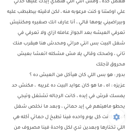
هعمل كده ، ومش انتي اللي هتمدي إيدك عليها خدني
علي اوضتنا و كنت مرعوبه منه ، لكن لاقيته بيطبطب عليه
وبيراضيني يومها قالي ، أنا عارف انك صغيره ومكنتيش
تعرفي العيشه بعد الجواز عامله ازاي ولا تعرفي في
شغل البيت بس انتي مراتي ومحدش هنا هيقرب منك
تاني ، وضحك وقالي يلا مش مشكله اتعشا بعيش
محروق لأجلك
بدور : هو بس اللي كان هيأكل من العيش ده ؟
عزيزه : اه ، ما هو كان عوايد البيت ده غريبه ، مكنش حد
يمسك قرش في إيده ، كانت الرجاله تشتغل وتيجي
يحطو ماهيتهم في إيد حماتي ، وبعد ما نخلص شغل
البيت كانت كل يوم واحده فينا تطبخ ل حماتي أكله هي
اللي تختارها وبعدين تدي لكل واحدة فينا مصروف من