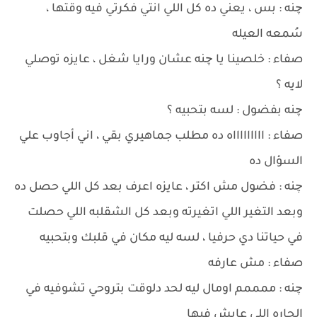
چنه : بس ، يعني ده كل اللي انتي فكرتي فيه وقتها ،
سُمعه العيله
صفاء : خلصينا يا چنه عشان ورايا شغل ، عايزه توصلي
لايه ؟
چنه بفضول : لسه بتحبيه ؟
صفاء : اااااااااه ده مطلب جماهيري بقي ، اني أجاوب علي
السؤال ده
چنه : فضول مش اكتر ، عايزه اعرف بعد كل اللي حصل ده
وبعد التغير اللي اتغيرته وبعد كل الشقلبه اللي حصلت
في حياتنا دي حرفيا ، لسه ليه مكان في قلبك وبتحبيه
صفاء : مش عارفه
چنه : ممممم اومال ليه لحد دلوقت بتروحي تشوفيه في
الحاره اللي عايش فيها