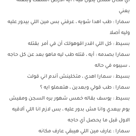
أي مكان ممكن يكون فيه ، ايه الأرض انشقت وبلعته
يعني
سمارا : طب اهدا شويه ، عرفني بس مين اللي بيدور عليه
وليه أصلا
بسيط : كل اللي اقدر اقوهولك أن في أمر بقتله
سمارا بصدمه : أيه ، قتله طب ليه ماهو بعد عن كل حاجه
، سيبوه في حاله
بسيط : سمارا اهدي ، متخلينش أندم اني قولت
سمارا : طب قولي وبعدين ، هتعملو ايه ؟
بسيط : يوسف بقاله خمس شهور بره السجن ومفيش
يوم بيعدي وانا مش بدور عليه ، بس لازم انا اللي ألاقيه
الاول قبل ما يحصل أي حاجه
سمارا : عارف مين اللي هيبقي عارف مكانه