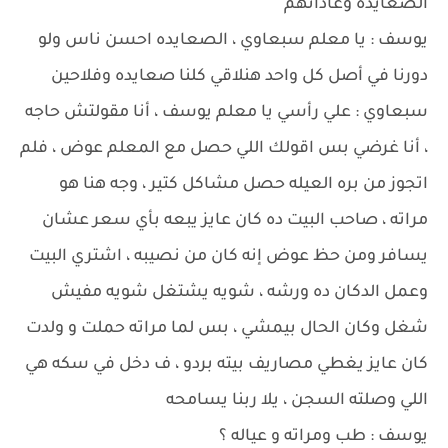
الصعايده وعاداتهم
يوسف : يا معلم سبعاوي ، الصعايده احسن ناس ولو
دورنا في أصل كل واحد هنلاقي كلنا صعايده وفلاحين
سبعاوي : علي رأسي يا معلم يوسف ، أنا مقولتش حاجه
، أنا غرضي بس اقولك اللي حصل مع المعلم عوض ، فلم
اتجوز من بره العيله حصل مشاكل كتير ، وجه هنا هو
مراته ، صاحب البيت ده كان عايز يبعه بأي سعر عشان
يسافر ومن حظ عوض إنه كان من نصيبه ، اشتري البيت
وعمل الدكان ده ورشه ، شويه يشتغل شويه مفيش
شغل وكان الحال بيمشي ، بس لما مراته حملت و ولدت
كان عايز يغطي مصاريف بيته بردو ، ف دخل في سكه هي
اللي وصلته السجن ، يلا ربنا يسامحه
يوسف : طب ومراته و عياله ؟