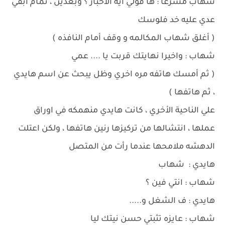
شهاب مسرعاً : ها قولي ايه الاخبار ؟ وبعدين ، تمام ابقي
عدي عليه خد فلوسك
( أغلق شهاب المكالمه و وقف أمام النافذه )
شهاب : واخيرا نهايتك قربت يا .... عمي
( ثم أمسك هاتفه مره اخري وظل يبحث عن اسم هايدي
، ثم هاتفها )
علي الناحية الأخري ، كانت هايدي منهمكه في اوراق
عملها ، انتشالها من تركيزها رنين هاتفها ، ولكن اعتلت
الدهشه ملامحها عندما رأت من المتصل
هايدي : شهاب
شهاب : انتي فين ؟
هايدي : ف الشغل و.....
شهاب : عايزه تثبتي حسن نيتك ليا