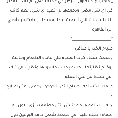
_ واخيرا چنه تحاول التركيز في عملها فهي لم تعد التفكير
في أي شئ مضئ ودموعها لن تعيد اي شئ ، نعم كانت
تلك الكلمات التي أقنعت بيها نفسها ، وعادت مره أخري
إلي القاهره
®_____________________®
صباح الخير يا صافي
وضعت صفاء كوب القهوه علي مائده الطعام وقامت
بوضع نظارتها الطبيه بجانب حاسوبها ونظرت الي تلك
التي تهبط من علي السلم
صفاء بابتسامه : صباح النور يا جوجو ، رجعتي امتي امبارح
؟
چنه : الساعه ١٠ ، معدتيش انتي مهتمه بيا زي الاول ، ها
صفاء : حقك عليه ، في ضغط شغل جامد اليومين دول