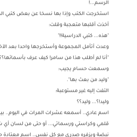
الرسم...!
استخرجت الكتب وإذا بها نسخا عن بعض كتبي الد
أخذت أقلبها متعجبة وقلت:
"هذه... كتبي الدراسية!!"
وعدت أتأمل المجموعة وأستخرجها واحدا بعد الآخر.
"أنا لم أطلب هذا من سامر! كيف عرف بأسمائها؟؟"
وسمعت حسام يجيب:
"وليد من بعث بها".
التفت إليه غير مستوعبة:
وليد!؟... وليد؟؟
اسم عادي.. أسمعه عشرات المرات في اليوم.. بيني
قلمي وكراستي ورسماتي... أو حتى من لسان أي شخ
نبضة ويزفره صدري مع كل نفس.. اسم معتادة حوا