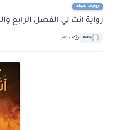
روايات شيقه
رواية انت لي الفصل الرابع والخمسون 54 بقلم د
Roka
منذ عام