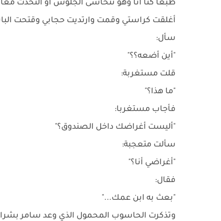
طبعا كنا أنا وهو نتحاشى الجلوس أو التحدث معا ق
أغلقت كراستي وقمت وارتديت حجابي وقتحت الباب فر
سأل:
"أين أضعه؟؟"
قلت مستغربة:
"ما هذا؟"
فأجاب مستغربا:
"أليست أغراضك داخل الصندوق؟"
سألت متعجبة:
"أغراضي أنا؟"
فقال:
"بعث به ابن عمك..."
وتذكرت الحاسوب المحمول الذي وعد سامر بشرائه ل