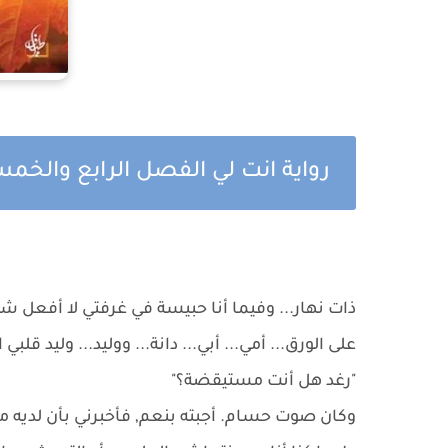
رواية انت لي الفصل الرابع والخ
ذات نهار... وفيما أنا حبيسة في غرفتي لا أفعل شي
على الورق... أمي... أبي... دانة... ووليد... وليد قلب
"رغد هل أنت مستيقضة؟"
وكان صوت حسام. أجبته بنعم, فأخبرني بأن لديه ما 