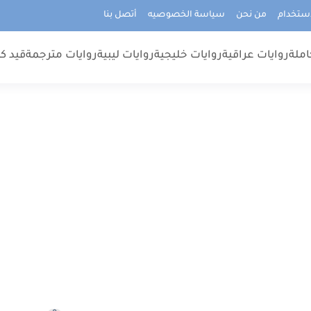
استخدام
من نحن
سياسة الخصوصيه
أتصل بنا
املة
روايات عراقية
روايات خليجية
روايات ليبية
روايات مترجمة
قيد كت