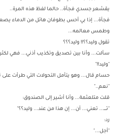
يقشعر جسدي فجأة.. حالما لفظ هذه المرة..
فجأة... إذا بي أحس بطوفان هائل من الدماء يصع
وطمس معالمه...
تقول وليد؟؟!! وليد؟؟؟
سألت... وأنا بين تصديق وتكذيب أذني... فهي لكثر
"وليد!!"
حسام قال... وهو يتأمل التحولات التي طرأت على ت
"نعم.."
قلت متلعثمة... وأنا أشير إلى الصندوق:
"تــــ... تعني... أن... إن هذا من عند... وليد؟؟"
رد:
"أجل..."