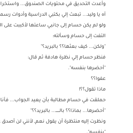
وأعدت التحديق في محتويات الصندوق... واستخراجه
آه يا وليد... تبعث إلي بكتبي الدراسية وأدوات رسمي
ولو لم يكن حسام إلى جانبي ساعتها لأكببت على 
التفت إلى حسام وسألته:
"ولكن... كيف بعثها؟؟ بالبريد؟"
فنظر حسام إلي نظرة هادفة ثم قال:
"أحضرها بنفسه".
عفوا؟؟
ماذا تقول؟؟!
حملقت في حسام مطالبة بأن يعيد الجواب... فأنا 
"أحضرها... بماذا؟؟ بالــــــ... بالبريد؟؟"
ونظرت إليه منتظرة أن يقول نعم, لأنني لن أصدق غي
"بنفسه".