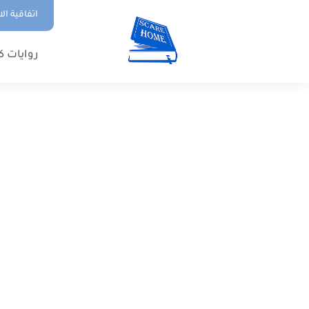
اتفاقية ال
روايات ك