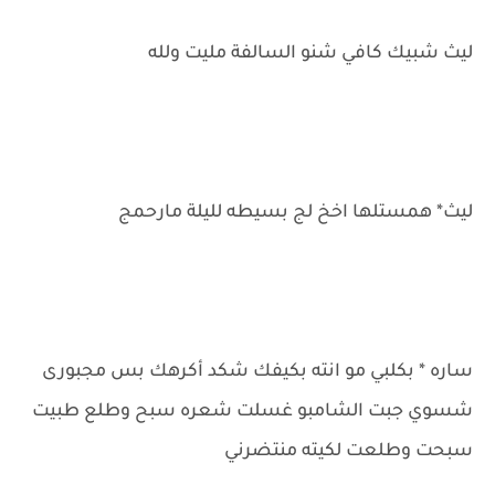
ليث شبيك كافي شنو السالفة مليت ولله
ليث* همستلها اخخ لج بسيطه لليلة مارحمج
ساره * بكلبي مو انته بكيفك شكد أكرهك بس مجبورى
شسوي جبت الشامبو غسلت شعره سبح وطلع طبيت
سبحت وطلعت لكيته منتضرني