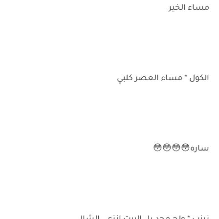
مساء الخير
الكول * مساء العصر كلبي
ساره😳😳😳😳