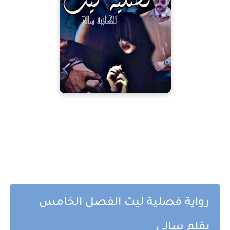
رواية فصلية ليث الفصل الخامس
بقلم سالي