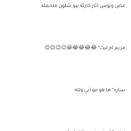
عض وبوس آثار كارثة يبو شلون متحمله
مريم أم ليث* 😂😂😂😂😁😉😉😉😉
ساره* ها هو مو اني ولله