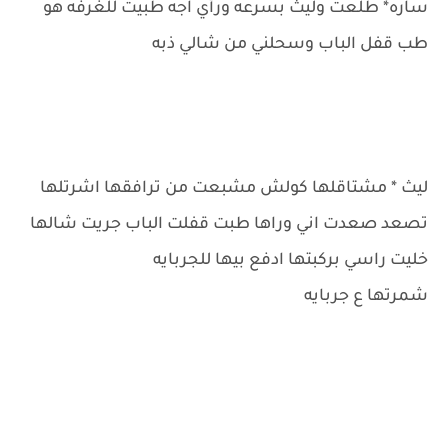
ساره* طلعت وليث بسرعه ورأي اجه طبيت للغرفه هو
طب قفل الباب وسحلني من شالي ذبه
ليث * مشتاقلها كولش مشبعت من ترافقها اشرتلها
تصعد صعدت اني وراها طبت قفلت الباب جريت شالها
خليت راسي بركبتها ادفع بيها للجربايه
شمرتها ع جربايه