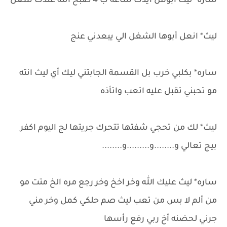
ساره* ليث ابوس ايدك ساعه ب 4 صبح انته عندك شغل
ليث* انعل أبوها الشغل الي يبعدني عنج
ساره* بكلبي خرب بل القسمة الجابتني ليك أي ليث انته
مو تحبني تقبل عليه اتعب واتأذه
ليث* لك من تحجي شفتها تتحرك جريتها لج اليوم اكفر
بيج تعالي و........و.........و........
ساره* ليث عليك الله وخر اخخ وخر رجع مره الخ متت مو
من ألم لا بس من تعب ليث صم حلكي كمل وخر مني
جرني لحضنه أخ ربي رفع رأسها