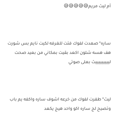
أم ليث مريم😅😅😅😅😅
ساره* صعدت لفوك فتت للغرفه لكيت نايم بس شورت
هف هسه شلون اكعد بقيت بمكاني من بعيد صحت
ليييييييييث بعلى صوتي
ليث* طفرت لفوك من خرعه اشوف ساره واكفه يم باب
وتصيح لج ساره اكو واحد هيج يكعد