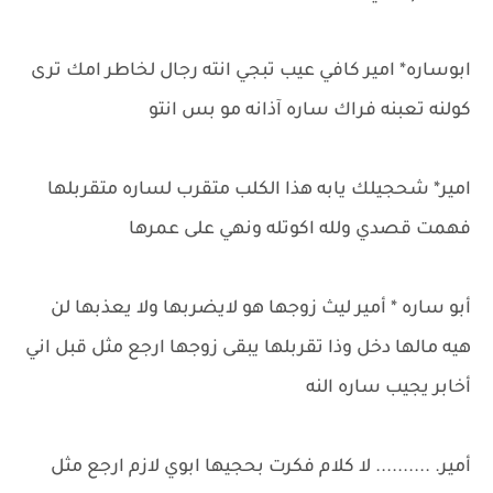
ابوساره* امير كافي عيب تبجي انته رجال لخاطر امك ترى
كولنه تعبنه فراك ساره آذانه مو بس انتو
امير* شحجيلك يابه هذا الكلب متقرب لساره متقربلها
فهمت قصدي ولله اكوتله ونهي على عمرها
أبو ساره * أمير ليث زوجها هو لايضربها ولا يعذبها لن
هيه مالها دخل وذا تقربلها يبقى زوجها ارجع مثل قبل اني
أخابر يجيب ساره النه
أمير. .......... لا كلام فكرت بحجيها ابوي لازم ارجع مثل