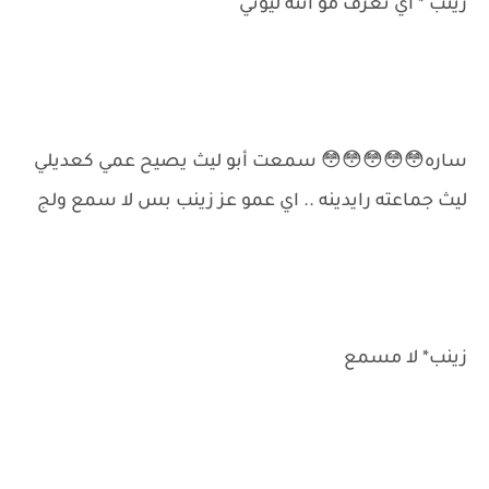
زينب * آي نعرف مو انته ليوثي
ساره😳😳😳😳😳 سمعت أبو ليث يصيح عمي كعديلي
ليث جماعته رايدينه .. اي عمو عز زينب بس لا سمع ولج
زينب* لا مسمع