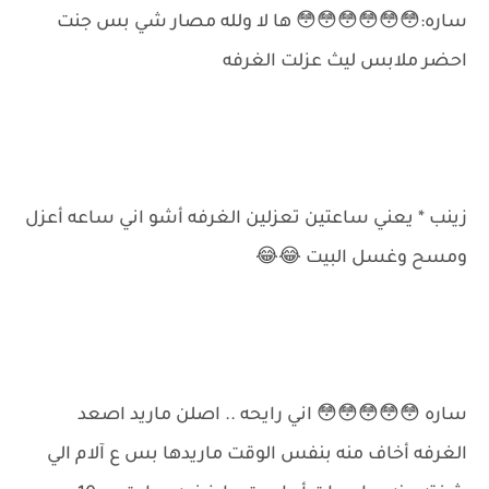
ساره:😳😳😳😳😳😳 ها لا ولله مصار شي بس جنت
احضر ملابس ليث عزلت الغرفه
زينب * يعني ساعتين تعزلين الغرفه أشو اني ساعه أعزل
ومسح وغسل البيت 😂😂
ساره 😳😳😳😳😳 اني رايحه .. اصلن ماريد اصعد
الغرفه أخاف منه بنفس الوقت ماريدها بس ع آلام الي