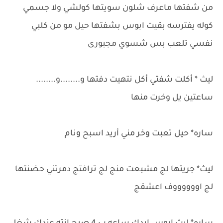
من شفتها ماعرف شلون سويتها كولشي ولا جسمي
كوله يفترسه بقيت ابوس بشفتها حيل مو من كلبي
نفسي تلعب بس شسوي مجبورى
ليث * أكلت شفتي أكل نتهيت دفتها و........و........
ساعتين يل وخرت منها
ساره* حيل تعبت وخر مني أريد اسبح ونام
ليث* جريتها لج مشبعت منج لج ترافتج دمرتني حضنتها
لج اووووووف اعشقج