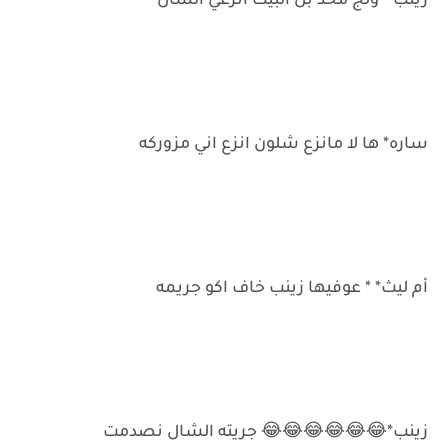
زينب * ولج محد بل البيت انزعي الشال
ساره* ها لا مانزع شلون انزع اني مزوركه
أم ليث* * عوفيها زينب خاف اكو جريمه
زينب*😂😂😂😂😂😂 جريته الشال نصدمت