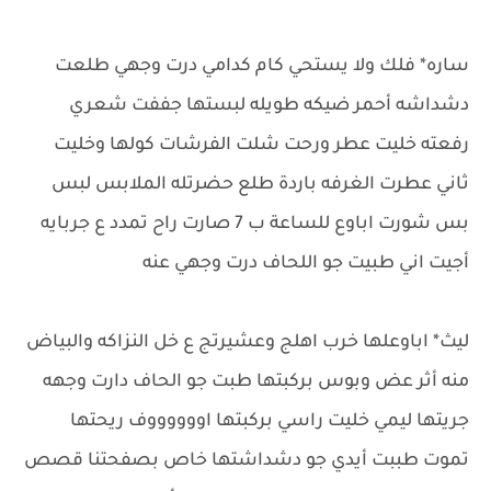
ساره* فلك ولا يستحي كام كدامي درت وجهي طلعت
دشداشه أحمر ضيكه طويله لبستها جففت شعري
رفعته خليت عطر ورحت شلت الفرشات كولها وخليت
ثاني عطرت الغرفه باردة طلع حضرتله الملابس لبس
بس شورت اباوع للساعة ب 7 صارت راح تمدد ع جربايه
أجيت اني طبيت جو اللحاف درت وجهي عنه
ليث* اباوعلها خرب اهلج وعشيرتج ع خل النزاكه والبياض
منه أثر عض وبوس بركبتها طبت جو الحاف دارت وجهه
جريتها ليمي خليت راسي بركبتها اووووووف ريحتها
تموت طببت أيدي جو دشداشتها خاص بصفحتنا قصص