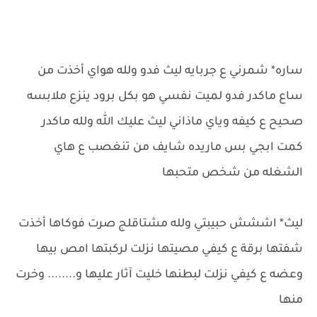
ساره* شمرني ع جربايه ليث فدو ولله هواي أخذت من
ساع ماكدر فدو لميت نفسي هو بكل برود ينزع ملابسه
صحيح ع كيفه وياي ماذاني ليث عليك الله ولله ماكدر
كمت ابجي بس ماريده شايف من تنغصب ع هاي
الشغله من شخص متحبها
ليث* اششش حبيبتي ولله مشتاقلج صرت فوكاها أخذت
شفتها برقة ع كيفي مصيتها نزلت لركبتها امص بيها
وعضه ع كيفي نزلت لبطنها خليت آثار عليها و........ وخرت
منها