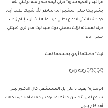
عراقيه واقعيه ساره* جرني ليمه خله رأسه بركبتي بقه
يشم بيها بكلبي متشبع انته لخاطر الله شبيك طبب أيده
جو دشداشتي أيده ع بطني درت عليه ليث أريد إنام زادت
جرئه لمساته نزلت دمعتي درت عليه ليث فدو ترى تعبتني
خليني انام
ليث* حضنتها أيدي بجسمها نمت
👇👇👇👇👇💞💞💞💞
ابوساره* بقينه داخلن بل المستشفى كال الدكتور تبقى
سبوع لمن تتحسن حالتها مر يومين كعده أمير دره بحالت
أمه كام يبجي