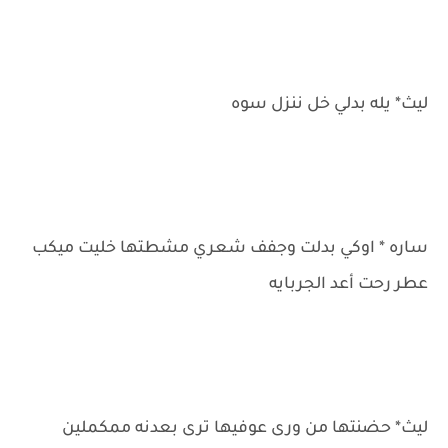
ليث* يله بدلي خل ننزل سوه
ساره * اوكي بدلت وجفف شعري مشطتها خليت ميكب
عطر رحت أعد الجربايه
ليث* حضنتها من ورى عوفيها ترى بعدنه ممكملين