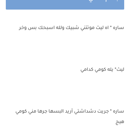
ساره * اه ليث موتتني شبيك ولله اسبحك بس وخر
ليث* يله كومي كدامي
ساره * جريت دشداشتي أريد البسها جرها مني كومي
هيج