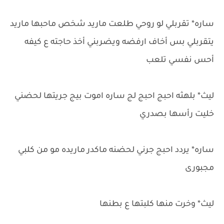
ساره* تقربلي لو روحي طلعت ماريد شخص ماحبها ماريد
يتقربلي بس أخاف ارفضه ويضربني أخذ حاجته ع كيفه
أحس نفسي تلعب
ليث* بلهثه احبج احبج لج ساره اموت بيج جريتها لحضني
خليت رأسها بصدري
ساره* يردد احبج جرني لحضنه ماكدر ماريده مو من كلبي
مجبورى
ليث* وخرت منها كلبتها ع بطنها