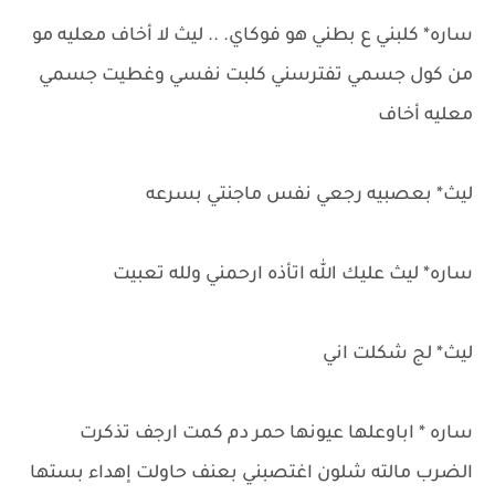
ساره* كلبني ع بطني هو فوكاي. .. ليث لا أخاف معليه مو
من كول جسمي تفترسني كلبت نفسي وغطيت جسمي
معليه أخاف
ليث* بعصبيه رجعي نفس ماجنتي بسرعه
ساره* ليث عليك الله اتأذه ارحمني ولله تعبيت
ليث* لج شكلت اني
ساره * اباوعلها عيونها حمر دم كمت ارجف تذكرت
الضرب مالته شلون اغتصبني بعنف حاولت إهداء بستها