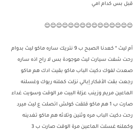
قبل بس كدام امي
😌😌😌😌😌😌😌😌😌😌😌😌😌😌😌
أم ليث * كعدنا الصبح ب 9 نتريك ساره ماكو ليث بدوام
رحت شفت سيارت ليث موجودة بس لا راح اذه ساره
صعدت لفوك دكيت الباب ماكو بقيت ادك هم ماكو
رجعت بقت الأفكار إبالي نزلت كملنه ريوك وغسلنه
الماعين مريم وزينب عزلة البيت مر الوقت وسويت غداء
صارت ب 1 هم ماكو قلقت كولش اتصلت ع ليث ميرد
رحت دكيت الباب مره وثنين وتلاثه هم ماكو تغدينه
وكملنه غسلت الماعين مرة الوقت صارت ب 3