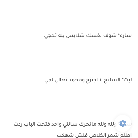
ساره* شوف نفسك شلابس يله تحجي
ليث* السانج لا اجنزج ومحمد تعالي لمي
ساره* ولله ولله ماتحرك سانتي واحد فتحت الباب ردت
اطلع شمر الكلاص فلش شهكت