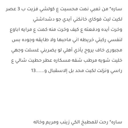
ساره* من تعبي نمت محسيت ع كولشي فزيت ب 3 عصر
لكيت ليث فوكاي خانكني أيدي جو دشداشتي
وخرت أيده ودفعته ع كيف وخرت منه كمت ع مرايه اباوع
لنفسي ركبتي خريطه اني ماحبها ولا طايقه وجوده بس
مجبورى خاف يروح يأذي أهلي لو يضربني غسلت وجهي
خليت شويه مرطب شفه مسكاره عطر حطيت شالي ع
راسي ونزلت لكيت محد بل إلاسقبال و......13
ساره* رحت للمطبخ الكي زينب ومريم وخاله