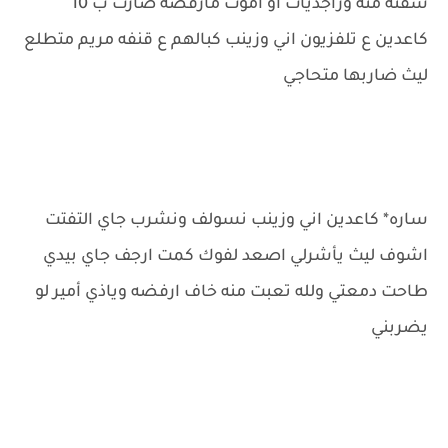
شفته منه وراجديات أو اموت مارفضه صارت ب 10
كاعدين ع تلفزيون اني وزينب كبالهم ع قنفه مريم متطلع
ليث ضاربها متحاجي
ساره* كاعدين اني وزينب نسولف ونشرب جاي التفتت
اشوف ليث يأشرلي اصعد لفوك كمت ارجف جاي بيدي
طاحت دمعتي ولله تعبت منه خاف ارفضه وياذي أمير لو
يضربني