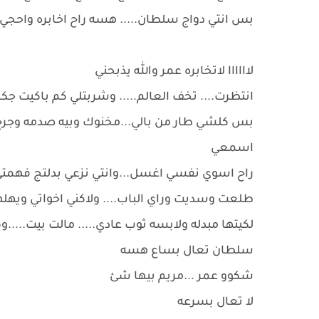
بس انتي دواج سلطان..... هسه راح اخابره واحجي ك
لاااااا لاتخابره عمر والله يذبحني
انتظرت.... تخف العالم..... وشربتلي كم باكيت
بس كلشي طار من بالي...مخنوك وبيه صدمه وجرح .
اسمعي
راح اسوي نفسي اغسل...وانتي نزعي بدلتج فهمت
طلعت وسديت وراي الباب.... ولاكني اخواتي ويه
لكيتها مبدله ولابسه ثوب عادي..... مالت بيت.....
سلطان تعال بساع هسه
شكوو عمر ...مريم بيها شئ
لا تعال بسرعه