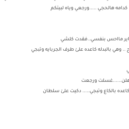
دامه هالحجي .....ورجعي وياه لبيتكم
 جكاير مااحس بنفسي..فقدت كلشي
. وهي بالبدله كاعده علئ طرف الجربايه وتبجي
ي
لهلن......غسلت ورجعت
وكاعده بالكاع وتبجي..... دكيت علئ سلطان