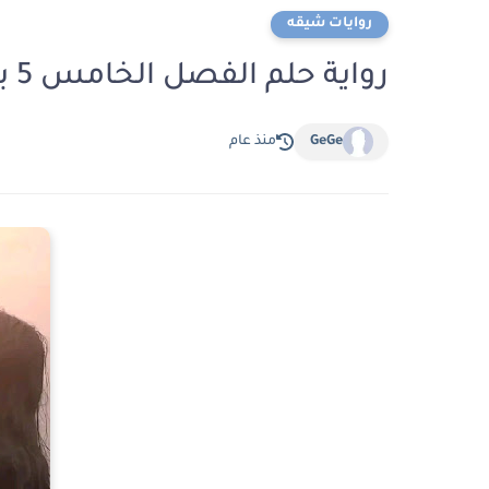
روايات شيقه
رواية حلم الفصل الخامس 5 بقلم مجهول
GeGe
منذ عام