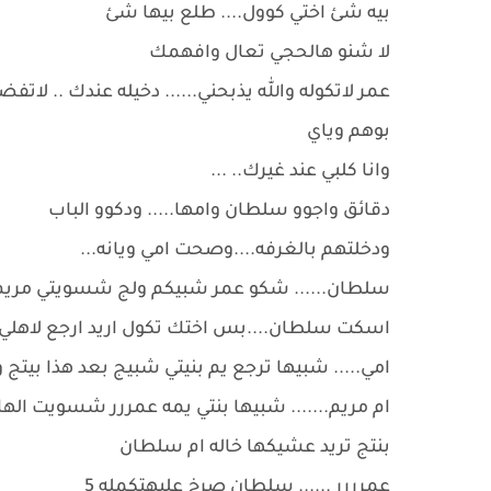
بيه شئ اختي كوول.... طلع بيها شئ
لا شنو هالحجي تعال وافهمك
عمر لاتكوله والله يذبحني...... دخيله عندك .. لا
بوهم وياي
وانا كلبي عند غيرك.. ...
دقائق واجوو سلطان وامها..... ودكوو الباب
ودخلتهم بالغرفه....وصحت امي ويانه...
سلطان...... شكو عمر شبيكم ولج شسويتي مريم بس
اسكت سلطان....بس اختك تكول اريد ارجع لاهلي.
امي..... شبيها ترجع يم بنيتي شبيج بعد هذا بيتج و
ام مريم....... شبيها بنتي يمه عمررر شسويت الها
بنتج تريد عشيكها خاله ام سلطان
عمرررر ...... سلطان صرخ عليهتكمله 5