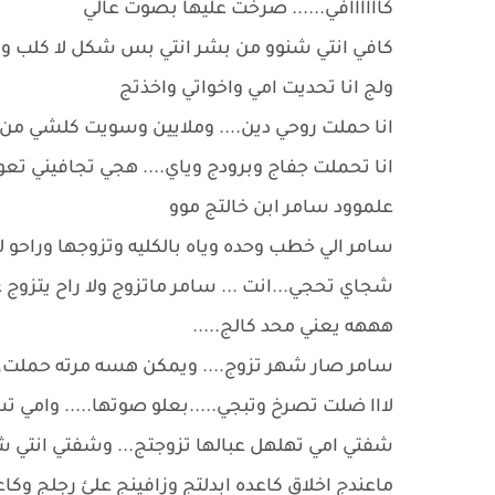
كاااااافي...... صرخت عليها بصوت عالي
كافي انتي شنوو من بشر انتي بس شكل لا كلب ولا
ولج انا تحديت امي واخواتي واخذتج
انا حملت روحي دين.... وملايين وسويت كلشي من
انا تحملت جفاج وبرودج وياي.... هجي تجافيني تعو
علموود سامر ابن خالتج موو
سامر الي خطب وحده وياه بالكليه وتزوجها وراحو 
شجاي تحجي...انت ... سامر ماتزوج ولا راح يتزوج 
هههه يعني محد كالج.....
سامر صار شهر تزوج.... ويمكن هسه مرته حملت...
لااا ضلت تصرخ وتبجي.....بعلو صوتها..... وامي
شفتي امي تهلهل عبالها تزوجتج... وشفتي انتي ش
ماعندج اخلاق كاعده ابدلتج وزافينج علئ رجلج وكاع