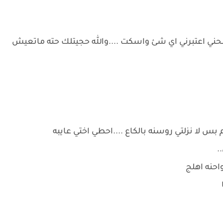
تفضحني اعتبرني اي شئ واسكت ....والله حجيتلك حته ماتعيش
 لا نزلتي روسنه بالكاع ....احطي اختي عايبه
.
احنه اهلج