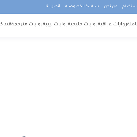
استخدام
من نحن
سياسة الخصوصيه
أتصل بنا
املة
روايات عراقية
روايات خليجية
روايات ليبية
روايات مترجمة
قيد كت