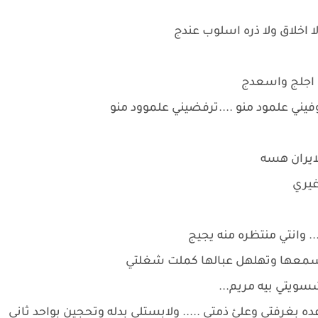
 اخلاق ولا ذره اسلوب عندج
 اجلج واسعدج
فيني علمود منو ....ترفضيني علموود منو
لايران هسه
غيري
 وانتي منتظره منه يجيج
 تسمعها وتهلهل عبالها كملت شغلتي
سويتي بيه مريم...
ده بغرفتي وعلئ ذمتي ..... ولابستلي بدله وتحجين بواحد ثاني