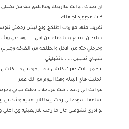
اي صدك ..وانت مااريدك ومااطيق حته من تكتبلي 
كنت مجبوره اجاملك
تقربت منها مو ردت اطلكج ولج ليش رجعتي تتوسل
سلطان سمع بسالفتك من امي .... وهددني وشبعن
وحرمني حته من الاكل والطلعه من الغرفه وجبرني
شجاي تحجين ..... لاتخبليني
لا عمر...انت دمرت كلشي بيه....حرمتني من كلشي ح
تمنيت هاي البدله وهذا اليوم مو الك عمر
مو انت الي ردته... كنت مرتاحه... دخلت حياتي وخرب
ساعة السوده الي رحت بيها للاربعينيه وشفتني بي
لو ادري تشوفني جان ما رحت للاربعينيه وي اهلي ولا