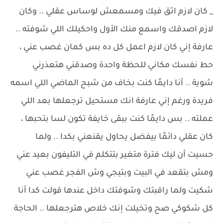
_ كان لازم اثق فيك ومسمعش لوساس عقلي .. وكان
لازم اصدقك واسمع منك الأول واحكيلك اللي شوفته ..
عارفة إني كان لازم اعمل كل ده بس كمان غصب عني ،
حط نفسك مكاني للحظة واحدة وصدقني هتعذرني
شوية .. أنا دايمًا كنت بخاف من شبح الماضي اللي اسمه
فريدة ورغم إني عارفة انك مستحيل ترجعلها بعد اللي
عملته .. بس دايمًا كنت ببقى خايفة تكون لسا بتحبها ،
كان عقلي دائمًا بيفضل يحاول يقنعني بكدا .. ولما
حسيت أن ليك فترة متغير بتتكلم في التليفون بعيد عني
ومش بتقعد في البيت وبتيجي وش الفجر غصب عني
شكيت ولما راقبتك وشوفتك داخل عندها قولت كدا أنا
كل شكوكي صح وتخيلت إنك خلاص هترجعلها .. الحاجة