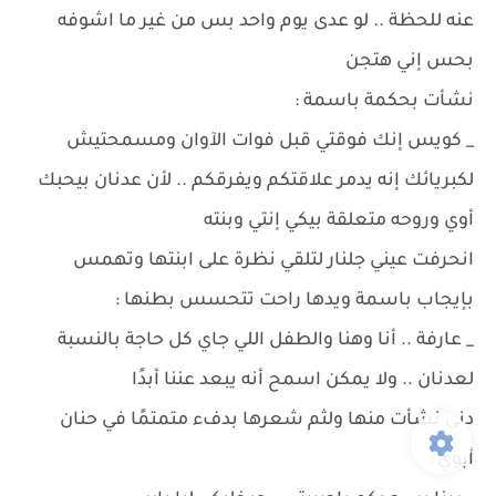
عنه للحظة .. لو عدى يوم واحد بس من غير ما اشوفه
بحس إني هتجن
نشأت بحكمة باسمة :
_ كويس إنك فوقتي قبل فوات الآوان ومسمحتيش
لكبريائك إنه يدمر علاقتكم ويفرقكم .. لأن عدنان بيحبك
أوي وروحه متعلقة بيكي إنتي وبنته
انحرفت عيني جلنار لتلقي نظرة على ابنتها وتهمس
بإيجاب باسمة ويدها راحت تتحسس بطنها :
_ عارفة .. أنا وهنا والطفل اللي جاي كل حاجة بالنسبة
لعدنان .. ولا يمكن اسمح أنه يبعد عننا أبدًا
دنى نشأت منها ولثم شعرها بدفء متمتمًا في حنان
أبوي :