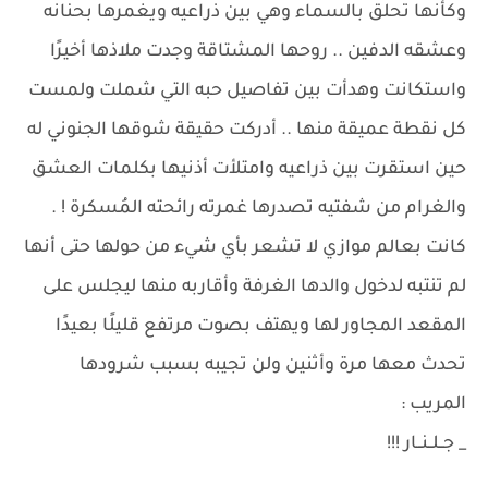
وكأنها تحلق بالسماء وهي بين ذراعيه ويغمرها بحنانه
وعشقه الدفين .. روحها المشتاقة وجدت ملاذها أخيرًا
واستكانت وهدأت بين تفاصيل حبه التي شملت ولمست
كل نقطة عميقة منها .. أدركت حقيقة شوقها الجنوني له
حين استقرت بين ذراعيه وامتلأت أذنيها بكلمات العشق
والغرام من شفتيه تصدرها غمرته رائحته المُسكرة ! .
كانت بعالم موازي لا تشعر بأي شيء من حولها حتى أنها
لم تنتبه لدخول والدها الغرفة وأقاربه منها ليجلس على
المقعد المجاور لها ويهتف بصوت مرتفع قليلًا بعيدًا
تحدث معها مرة وأثنين ولن تجيبه بسبب شرودها
المريب :
_ جــلــنــار !!!