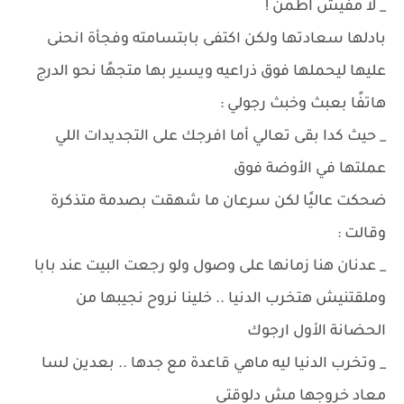
_ لا مفيش اطمن !
بادلها سعادتها ولكن اكتفى بابتسامته وفجأة انحنى
عليها ليحملها فوق ذراعيه ويسير بها متجهًا نحو الدرج
هاتفًا بعبث وخبث رجولي :
_ حيث كدا بقى تعالي أما افرجك على التجديدات اللي
عملتها في الأوضة فوق
ضحكت عاليًا لكن سرعان ما شهقت بصدمة متذكرة
وقالت :
_ عدنان هنا زمانها على وصول ولو رجعت البيت عند بابا
وملقتنيش هتخرب الدنيا .. خلينا نروح نجيبها من
الحضانة الأول ارجوك
_ وتخرب الدنيا ليه ماهي قاعدة مع جدها .. بعدين لسا
معاد خروجها مش دلوقتي