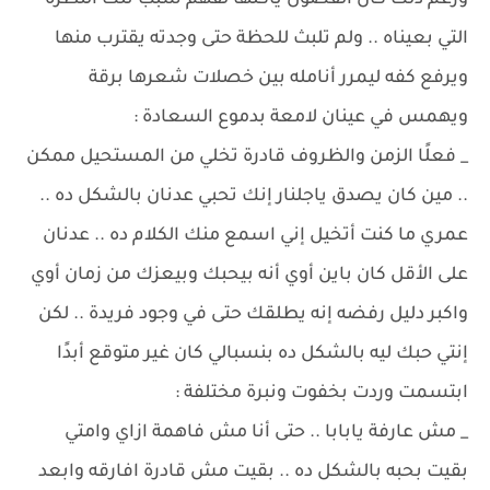
ورغم ذلك كان الفضول يأكلها لفهم سبب تلك النظرة
التي بعيناه .. ولم تلبث للحظة حتى وجدته يقترب منها
ويرفع كفه ليمرر أنامله بين خصلات شعرها برقة
ويهمس في عينان لامعة بدموع السعادة :
_ فعلًا الزمن والظروف قادرة تخلي من المستحيل ممكن
.. مين كان يصدق ياجلنار إنك تحبي عدنان بالشكل ده ..
عمري ما كنت أتخيل إني اسمع منك الكلام ده .. عدنان
على الأقل كان باين أوي أنه بيحبك وبيعزك من زمان أوي
واكبر دليل رفضه إنه يطلقك حتى في وجود فريدة .. لكن
إنتي حبك ليه بالشكل ده بنسبالي كان غير متوقع أبدًا
ابتسمت وردت بخفوت ونبرة مختلفة :
_ مش عارفة يابابا .. حتى أنا مش فاهمة ازاي وامتي
بقيت بحبه بالشكل ده .. بقيت مش قادرة افارقه وابعد