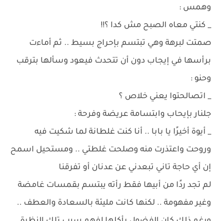
وهمس :
_ كنتي معاه الصبح مش كدا ؟!!
صمتت لبرهة وهي تبتسم بإحراج بسيط .. ثم أماءت
برأسها في إيجاب دون أن تتحدث فيعود وسألها بترقب
وحنو :
_ اتصالحتوا يعني خلاص ؟
جلنار بإيحاب وابتسامة عريضة وفرحة :
_ أيوة أخيرًا يا بابا .. أنا كنت غلطانة لما شكيت فيه
وروحت واعتذرت منه وصلحت غلطتي .. ومستحيل اسمح
إن أي حاجة تاني تبعدني عن عدنان أو تفرقنا
لم تجد ردًا من أبيها فقط رأته يبتسم بقمسات غامضة
وغير مفهومة .. لكنها كانت مليئة بالسعادة والعطف ..