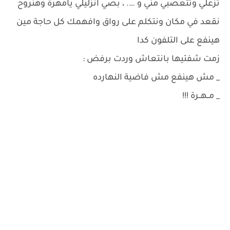
تزعلي وتتعصبي مني و …. ، بصي انزليلي يامهرة وهنروح
نقعد في مكان ونتكلم على رواق وافهمك كل حاجة مين
هينفع على التلفون كدا
زمت شفتيها بانتعاش وردت برفض :
_ مش هينفع مش فاضية النهارده
_ مــهــرة !!!