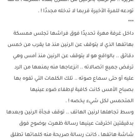
غزيرة .. لم ترغب بالرحيل من المنزل بهذه السرعة ، كأنها
تودعه للمرة الأخيرة فربما لا تدخله مجددًا ! .
***
داخل غرفة مهرة تحديدًا فوق فراشها تجلس ممسكة
بهاتفها الذي لا يتوقف عن الرنين منذ ما يقرب من خمس
دقائق .. بالواقع هو لا يتوقف عن الرنين منذ أمس وهي
ترفض جميع اتصالاته .. انزعاجها منه يمنعها من الرد
عليه أو حتى سماع صوته .. تلك الكلمات التي تفوه بها
بصباح الأمس كانت كافية لإطفاء ضوء عينيها
المتحمس لكل شيء يخصه ! .
وسط تجاهلها لرنين الهاتف .. توقف فجأة الرنين وبعدها
بدقيقتين اخترقت عينيها رسالة ظهرت بوضوح فوق
شاشة هاتفها ، كانت رسالة صريحة منه كلماتها تطلق