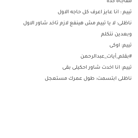
مفاجأة كده
تييم : انا عايز اعرف كل حاجه الاول
ناظلى: لا يا تييم مش هينفع لازم تاخد شاور الاول
وبعدين نتكلم
تييم: اوكى
#بقلم_أيات_عبدالرحمن
تييم: انا اخدت شاور احكيلى بقى
ناظلى ابتسمت: طول عمرك مستعجل