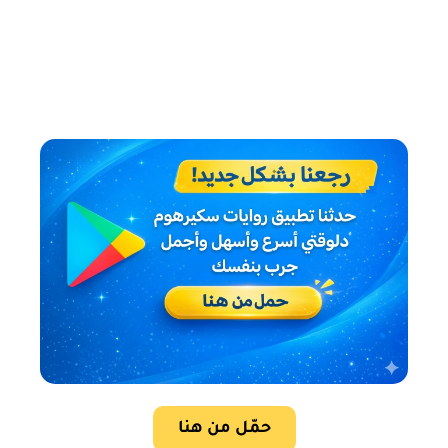
حمّل من هنا