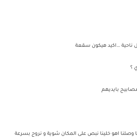
كل ناحية …اكيد هيكون سقعة
ي ؟
مصابيح بايديهم
حنا وصلنا اهو خلينا نبص على المكان شوية و نروح بسرعة