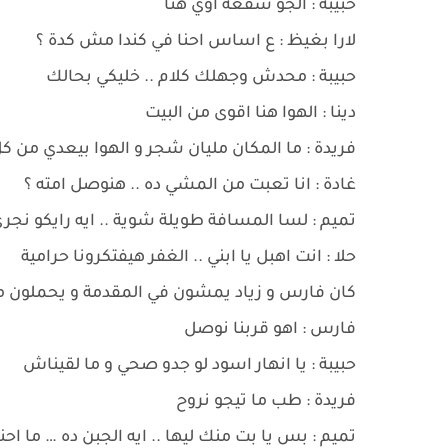
حبيبة : الجو سقعة اوي هنا
لارا بغيظ : ع اساس احنا في كندا مش كدة ؟
حبيبة : محدش وجهلك كلام .. خليكي بحالك
دينا : الهوا هنا اقوى من البيت
فريدة : ما المكان مليان شجر و الهوا بيعدي من 
غادة : انا تعبت من المشي ده .. هنوصل امته ؟
تميم : لسا المسافة طويلة شوية .. ايه رايكو نجر
حلا : انت اهبل يا ابني .. الغفر هيفتكرونا حرامية
كان فارس و زياد يمشون في المقدمة و يحملون 
فارس : اهو قربنا نوصل
حبيبة : يا انهار اسود لو جدو صحي و ما لقيناش
فريدة : طب ما تيجو نروح
تميم : بس يا بت منك ليها .. ايه الجبن ده … ما ا