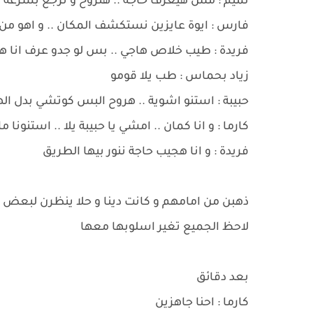
تميم : مش هيعرف حاجة .. هنروح و نرجع بسرعة
فارس : ايوة عايزين نستكشف المكان .. و اهو من
فريدة : طيب خلاص هاجي .. بس لو جدو عرف انا ه
زياد بحماس : طب يلا قومو
حبيبة : استنو اشوية .. هروح البس كوتشي بدل الهي
كارما : و انا كمان .. امشي يا حبيبة يلا .. استنونا
فريدة : و انا هجيب حاجة ننور بيها الطريق
ذهبن من امامهم و كانت دينا و حلا ينظرن لبعض ب
لاحظ الجميع تغير اسلوبها معها
بعد دقائق
كارما : احنا جاهزين