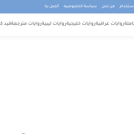
استخدام
من نحن
سياسة الخصوصيه
أتصل بنا
املة
روايات عراقية
روايات خليجية
روايات ليبية
روايات مترجمة
قيد كت