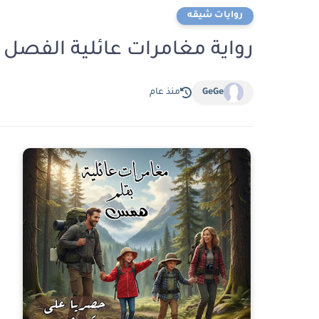
روايات شيقه
رواية مغامرات عائلية الفصل السادس
GeGe
منذ عام