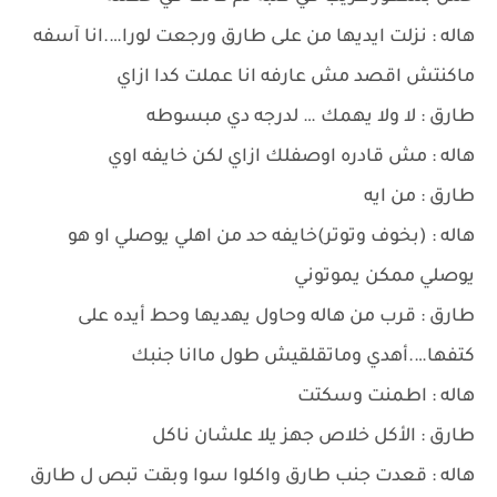
هاله : نزلت ايديها من على طارق ورجعت لورا….انا آسفه
ماكنتش اقصد مش عارفه انا عملت كدا ازاي
طارق : لا ولا يهمك … لدرجه دي مبسوطه
هاله : مش قادره اوصفلك ازاي لكن خايفه اوي
طارق : من ايه
هاله : (بخوف وتوتر)خايفه حد من اهلي يوصلي او هو
يوصلي ممكن يموتوني
طارق : قرب من هاله وحاول يهديها وحط أيده على
كتفها….أهدي وماتقلقيش طول ماانا جنبك
هاله : اطمنت وسكتت
طارق : الأكل خلاص جهز يلا علشان ناكل
هاله : قعدت جنب طارق واكلوا سوا وبقت تبص ل طارق