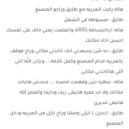
هاله ركبت العربيه مع طارق وراحو المصنع
طارق : مبسوطه في الشغل
هاله :(باابتسامه )آآآآآآه واتعلمت يعني خاف على نفسك
احسن اخاد مكانك
طارق : ده شئ يسعدني انك تاخدني مكاني وراح موقف
بالعربيه قدام المصنع وكمل كلامه…..وبإذن الله انتي
اللي هاتاخدني مكاني
هاله : بنظرة حزن وفهمت قصده …. محدش هاياخد
مكانك ولا حد عمره هايبقى زيك ودايما والعمر كله
هاتبقى مديري
طارق : (بحزن ) انزلي وصلنا وراح نازل من العربيه ودخل
المصنع