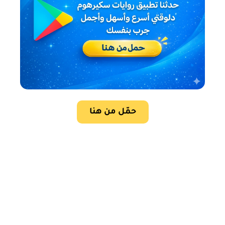
حمّل من هنا