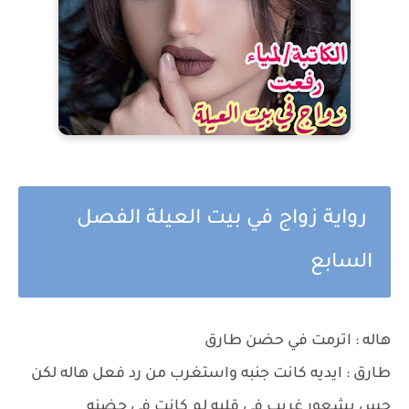
رواية زواج في بيت العيلة الفصل
السابع
هاله : اترمت في حضن طارق
طارق : ايديه كانت جنبه واستغرب من رد فعل هاله لكن
حس بشعور غريب في قلبه لم كانت في حضنه