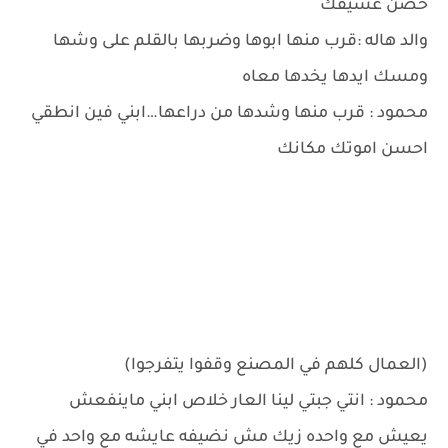
حضن عشيقك
والد هاله :قرب منها ابوها وضربها بالقلم على وشها
ومسك ايدها يخدها معاه
محمود : قرب منها وشدها من دراعها…ابني فين انطقي
احسن اموتك مكانك
(العمال كلهم في المصنع وقفوا يتفرجوا)
محمود : انتي جبتي لينا العار خلاص ابني ماينفعش
يعيش مع واحده زيك مش نضيفه عايشه مع واحد في