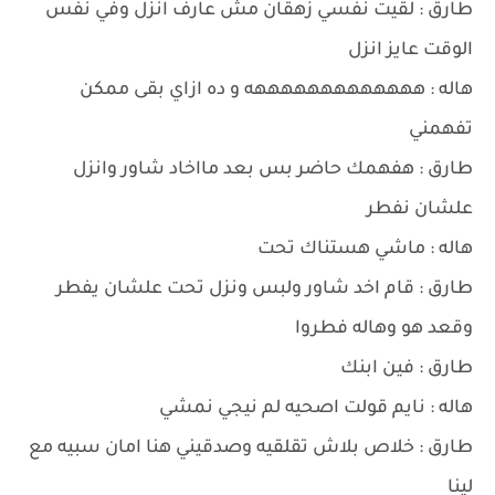
طارق : لقيت نفسي زهقان مش عارف انزل وفي نفس
الوقت عايز انزل
هاله : هههههههههههههه و ده ازاي بقى ممكن
تفهمني
طارق : هفهمك حاضر بس بعد مااخاد شاور وانزل
علشان نفطر
هاله : ماشي هستناك تحت
طارق : قام اخد شاور ولبس ونزل تحت علشان يفطر
وقعد هو وهاله فطروا
طارق : فين ابنك
هاله : نايم قولت اصحيه لم نيجي نمشي
طارق : خلاص بلاش تقلقيه وصدقيني هنا امان سبيه مع
لينا