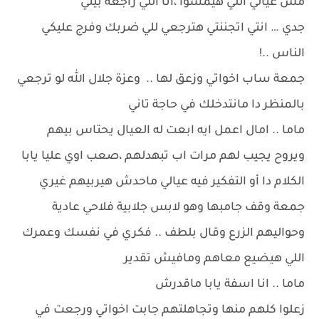
مش عيالي اللي هيمشوا ،انا اللي راجعه بيتي
جدي … انتي اتجننتي هترجعي للي ضربك وفرج عليكي
الناس ..!
جمعة ساب اخواتي وزعق لها .. وعزة جلال الله لو ترجعي
بالمنظر دا مانتدخلك في حاجة تاني
ماما .. امال اعمل ايه ابعت له العيال يحتاس بيهم
ويروح يجيب لهم مرات اب تبهدلهم ،صعب اوي عليا يابا
الكلام دا أو التفكير فيه عيالي ماحدش هيربيهم غيري
جمعة وقف جامبها وهو لابس جلابية فلاحي عادية
وحواليهم الزرع وقال بلطف .. فكري في نفسك وعمرك
اللي هيضيع معاهم ومافيش تقدير
ماما .. انا اسفة يابا ماقدرش
زعلوا كلهم منها وتجاهلتهم جابت اخواتي ورجعت في