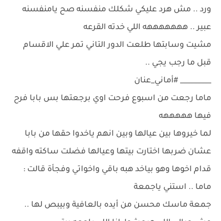
ورد .. مش هرد عليكي شكلك منفسنه صح يامنفسنه
عبير .. هههههههه اللي خدته القرعه
مشيت وسابتها طلعت الدور التاني تمر علي الاقسام
قبل ما رجب يجي ..
_________ #أماني_عنان
ماما رجعت من اسبوع فرحت اوي برجعتها بس بابا فرح
فيها هههههه
لما خيروها بين عيالها وبين انهم ياخدوا حقها من بابا
عشان ضربها اختارت بيتها وعيالها فضلت ساكته واقفه
قدام اخوها وهو بياخد هبه باقي واخواتي وفجأة قالت :
ماما .. استني ياجمعة
جمعة ماسك محسن من أيده بالعافية وبيبص لها ..