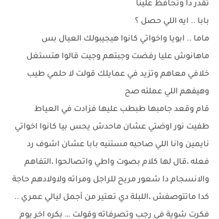
تقدر دا وتحافظ علينا
بابا .. ايه اللي حصل ؟
ماما .. ابويا واخواتي كانوا هيجيبولك العيال بس
ماهانوش عليا رفضت وجبتهم وجيت قالوا هتستغل
خلافي معاهم وتزيد في عمايلك قولت لا حلمي طيب
وهيفهم اللي عملته صح
قام وقعد جامبها طبطب عليها فزادت في العياط
طفيت نور اوضتي عشان ماحدش يحس بيا كانوا اخواتي
نايمين وانا اللي صاحيه مستنيه بابا عشان اشوف رد
فعله ،قال لها كلام بصوت واطي واتصالحوا ،التفاهم
والانسجام دا شعور مريح للراجل ومراته ولاولادهم حاجة
كدا ماتتوصفش ،اللبلة دي تعتير من أجمل ليالي عمري ..
فكرت شوية في رجب وتصرفاته وقولت … بكره اخر يوم