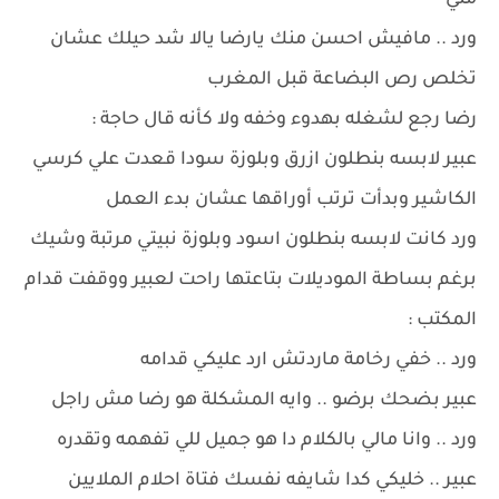
مني
ورد .. مافيش احسن منك يارضا يالا شد حيلك عشان
تخلص رص البضاعة قبل المغرب
رضا رجع لشغله بهدوء وخفه ولا كأنه قال حاجة :
عبير لابسه بنطلون ازرق وبلوزة سودا قعدت علي كرسي
الكاشير وبدأت ترتب أوراقها عشان بدء العمل
ورد كانت لابسه بنطلون اسود وبلوزة نبيتي مرتبة وشيك
برغم بساطة الموديلات بتاعتها راحت لعبير ووقفت قدام
المكتب :
ورد .. خفي رخامة ماردتش ارد عليكي قدامه
عبير بضحك برضو .. وايه المشكلة هو رضا مش راجل
ورد .. وانا مالي بالكلام دا هو جميل للي تفهمه وتقدره
عبير .. خليكي كدا شايفه نفسك فتاة احلام الملايين