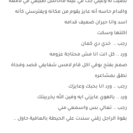
بصيت له وعيني جت في عينه ماكانش طبيعي في لامعه
واقدام حاسه أنه عايز يقوم من مكانه ويفترسني كأنه
اسد وانا حيران ضعيف قدامه
اكلتها وسكت
رجب .. خدي دي كمان
ورد .. كل انت انا مش محتاجة عزومه
صمم بفتح بوقي اكل قام لامس شفايفي قصد وفجاة
نطق بمشاعره
رجب .. ورد انا بحبك وعايزك
ورد .. يالهوي عايزني ايه وفين الله يخربيتك
رجب .. تعالي بس واسمعي مني
بقوة الراجل زقني سندت علي الحيطة بالعافية حاول ..