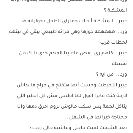
ورد كانت لسه ناقله الشغل جديد وبتتكلم بحدود .. وايه
المشكلة ؟
عبير .. المشكلة أنه اب جه ازاي الطفل بحواراته ها
ورد .. هههههه جوزها وهي مراته طبيعي يبقي في بينهم
لحظات قرب
عبير .. كلهم زي بعض ماعلينا المهم خدي بالك من
نفسك
ورد .. من ايه ؟
عبير اتلخبطت وحست أنها هتفتح في جراح مالهاش
لازمة كنت عايزا اقول لها اطمني مش كل الطير اللي
يتاكل لحمة بس سكت مالوش لزوم احرق دمها وانا
محتاجة خبراتها في الشغل ..
بعد الشيفت لميت حاجتي وماشيه جالي رجب :