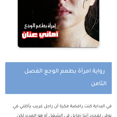
رواية امرأة بطعم الوجع الفصل
الثامن
في البداية كنت رافضة فكرة أن راجل غريب يأكلني في
بوقي لمجرد أننا زمايل في الشغل أو هو المدير لكن