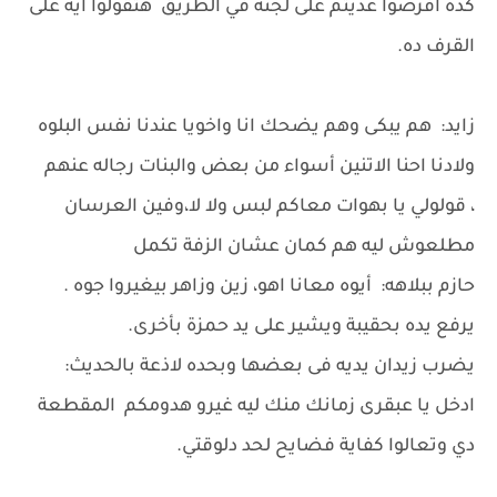
كده افرضوا عديتم على لجنة في الطريق هتقولوا ايه على
القرف ده.
زايد: هم يبكى وهم يضحك انا واخويا عندنا نفس البلوه
ولادنا احنا الاتنين أسواء من بعض والبنات رجاله عنهم
، قولولي يا بهوات معاكم لبس ولا لا،وفين العرسان
مطلعوش ليه هم كمان عشان الزفة تكمل
حازم ببلاهه: أيوه معانا اهو، زين وزاهر بيغيروا جوه .
يرفع يده بحقيبة ويشير على يد حمزة بأخرى.
يضرب زيدان يديه فى بعضها وبحده لاذعة بالحديث:
ادخل يا عبقرى زمانك منك ليه غيرو هدومكم المقطعة
دي وتعالوا كفاية فضايح لحد دلوقتي.