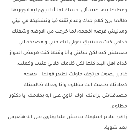
وغطتها بيه، هتسألي نفسك لما أنا بريء ليه اتجوزتها
طالما برئ كلام جدك وعدم ثقته فيا وتشكيكه في نيتي
ومدنيش فرصه افهمه، لما خرجت من الاوضه وشفتك
قدامي كنت مستنيكِ تقولي انك جنبي و مصدقه اني
معملش كده لكن خذلتني وأنا وقتها كنت هرفض الجواز
قدام اهل البلد كلها لكن كلامك خلاني عندت وكملت.
غادير بصوت مرتجف حاولت تظهر قوتها : هههه
كعادتك طلعت انت مظلوم وانا وجدك ظالمينك
مصدقناش براءتك اوك ناوي على ايه بكلامك يا دكتور
مظلوم.
زاهر: غادير اسلوبك ده مش عليا وناوي على ايه هتعرفي
بعد شوية.