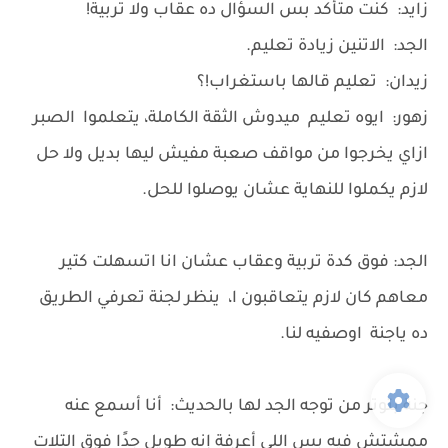
زايد: كنت متأكد بس السؤال ده عقاب ولا تربية!
الجد: الاتنين زيادة تعليم.
زيدان: تعليم قالها باستغراب!؟
زهور: ايوه تعليم ميدوش الثقة الكاملة، يتعلموا الصبر
ازاي يخرجوا من مواقف صعبة مفيش ليها بديل ولا حل
لازم يكملوا للنهاية عشان يوصلوا للحل.
الجد: فوق كدة تربية وعقاب عشان انا اتسهلت كتير
معاهم كان لازم يتعاقبون ا، ينظر لجنة تعرفي الطريق
ده ياجنة اوصفيه لنا.
جنة بتوتر من توجه الجد لها بالحديث: أنا أسمع عنه
ممشتش فيه بس اللي أعرفة إنه طويل جدًا فوق التلات