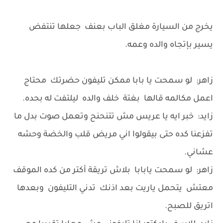
يخرج من السيارة مغلق الباب بعنف جعلها تنتفض
يسير بإتجاه والده وعمه.
زاهر: لو سمحت يا بابا ممكن تليفون حضرتك محتاج
اعمل مكالمه قالها بغتة خلف والده ليلتفت له بحده.
زايد: خبر ايه يا عريس مش تتنحنح وتعمل صوت بدل ما
تفزعنا كده حتى بيقولوا اني مريض قلب والخضة وحشه
عشاني.
زاهر: لو سمحت يابابا بلاش تريقة أكتر من كده الموقف
معتش يتحمل ياريت بعد اذنك تدني التليفون وبعدها
اتريق للصبح.