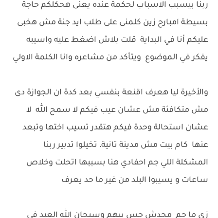
ربنا بيسبب الاسباب لحكمة عنده يعنى هحكلكم حاجة
بسيطة امبارح زين كلمنى على طلب ايد جنة مش هخبى
عليكم أنا في البداية قلت بلاش اضغط عليه واسيبه
يفكر في الموضوع ويتأكد من مشاعره وانا الكلمة الاولي
والأخيرة ليا هعرف اقنعة بنفسي بعد كدة ان الجوازة دى
مش متكافئة مش عشان عيب فيكم لا سمح الله لا
عشان استحالة وحدة فيكم هتقدر تسيب اختها وتبعد
عنها كام بيت مش مدينة تانية، تخيلوا تدبير ربنا
المشكلة اللي جم احفادي هنا بسببها اتحلت وخلاص
ساعات و يسيبوا البلد من غير ما حد يعرف
زي ما جم محدش حس بيهم وسبحان الله العبد فى