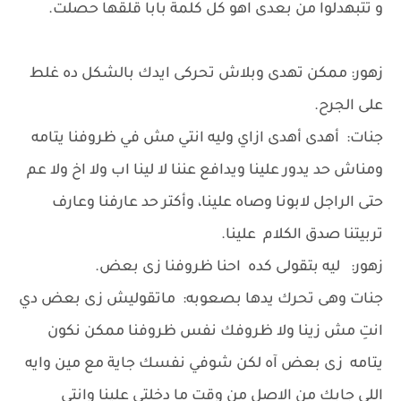
و تتبهدلوا من بعدى اهو كل كلمة بابا قلقها حصلت.
زهور: ممكن تهدى وبلاش تحركى ايدك بالشكل ده غلط
على الجرح.
جنات: أهدى أهدى ازاي وليه انتي مش في ظروفنا يتامه
ومناش حد يدور علينا ويدافع عننا لا لينا اب ولا اخ ولا عم
حتى الراجل لابونا وصاه علينا، وأكتر حد عارفنا وعارف
تربيتنا صدق الكلام علينا.
زهور: ليه بتقولى كده احنا ظروفنا زى بعض.
جنات وهى تحرك يدها بصعوبه: ماتقوليش زى بعض دي
انتِ مش زينا ولا ظروفك نفس ظروفنا ممكن نكون
يتامه زى بعض آه لكن شوفي نفسك جاية مع مين وايه
اللي جابك من الاصل من وقت ما دخلتي علينا وانتي