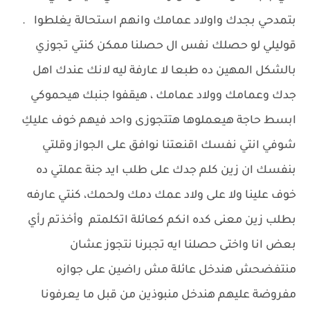
بتمدحي بجدك واولاد عمامك وانهم استحالة يغلطوا .
قوليلي لو حصلك نفس ال حصلنا ممكن كنتي تجوزي
بالشكل المهين ده طبعا لا عارفة ليه لانك عندك اهل
جدك وعمامك وولاد عمامك ، هيقفوا جنبك هيحموكي
ابسط حاجة هيعملوها هتتجوزى واحد فيهم خوف عليكِ
شوفي انتي نفسك اقنعتنا نوافق على الجواز وقلتي
بنفسك ان زين كلم جدك على طلب ايد جنة عملتي ده
خوف علينا ولا على ولاد عمك دمك ولحمك، كنتي عارفه
بطلب زين معنى كده انكم كعائلة اتكلمتم وأخذتم رأي
بعض انا واختى حصلنا ايه تجبرنا نتجوز عشان
منتفضحش هندخل عائلة مش راضين على جوازه
مفروضة عليهم هندخل منبوذين من قبل ما يعرفونا