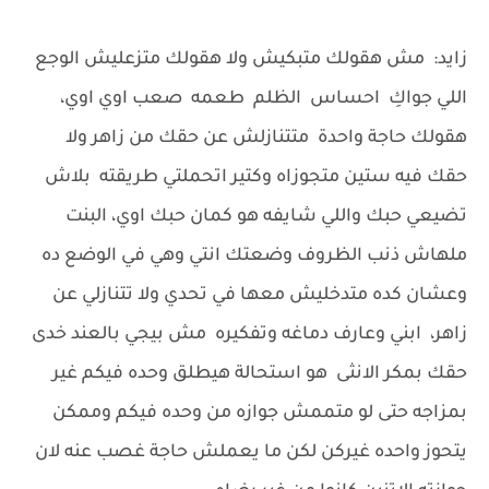
زايد: مش هقولك متبكيش ولا هقولك متزعليش الوجع
اللي جواكِ احساس الظلم طعمه صعب اوي اوي،
هقولك حاجة واحدة متتنازلش عن حقك من زاهر ولا
حقك فيه ستين متجوزاه وكتير اتحملتي طريقته بلاش
تضيعي حبك واللي شايفه هو كمان حبك اوي، البنت
ملهاش ذنب الظروف وضعتك انتي وهي في الوضع ده
وعشان كده متدخليش معها في تحدي ولا تتنازلي عن
زاهر، ابني وعارف دماغه وتفكيره مش بيجي بالعند خدى
حقك بمكر الانثى هو استحالة هيطلق وحده فيكم غير
بمزاجه حتى لو متممش جوازه من وحده فيكم وممكن
يتحوز واحده غيركن لكن ما يعملش حاجة غصب عنه لان