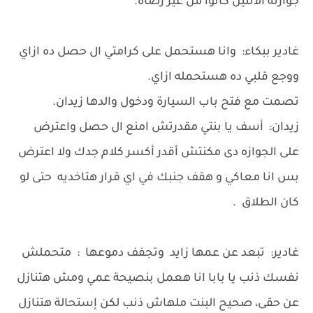
جوازته الاتنين كانوا من غير رضاه.
غادير ببكاء: وانا هستحمل على كرامتي ال حصل ده ازاي
ووجع قلبي ده هستحمله ازاي.
تصمت مع فتح باب السيارة ودخول والدها زيدان.
زيدان: أسف يا بنتي مقدرتش امنع ال حصل واعترض
على الجوازه دى مكنتش أقدر أكسر كلام جدك ولا اعترض
بس انا معاكي و هقف جنبك في اي قرار هتاخديه حتى لو
كان الطلاق .
غادير: تبعد عن عمها زايد وتجفف دموعها : متحملش
نفسك ذنب يا بابا انا هعمل بنصيحة عمي ومش هتنازل
عن حقى، صحيح البنت ملهاش ذنب لكن إستحالة هتنازل