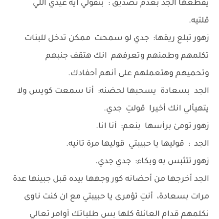
يقطعها الجد بعدم تصديق : بتقولي ايه عيدي اللي
قلتيه.
زهور تبلع ريقها: جدي لو سمحت ممكن تدخل للبنات
تكلمهم وطمنهم وتعرفهم انك هتقف جنبهم
وتحميهم وهتعملهم على أنهم أحفادك.
الجد بسعادة يسحبها لحضنه: أنا سمعت كويس ولا
يتهيألي انك أخيرا قولتِ جدي.
زهور تومئ برأسها بنعم: أنا انا.
الجد : قوليها يا حبيبتي قوليها مرة تانيه.
زهور تتثبس به وبكاء: جدي جدي.
الجد أخرجها من أحضانه كور وجهها بيده قبل جبينها عدة
مرات بسعادة، أنتِ تؤمرى يا حبيبتي مع ان كنت ناوى
نكلمهم قدام العائلة كلها بس طلباتك أوامر تعالي