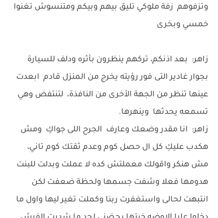
وتزفوهم زفة ملوكي تليق بيهم وبيكم ومتنسوش تغنوا
خمسي وبخرى
زاهر: بعد اذنكم، تركهم ينظرون بأثره ودلف للسيارة
بجوار غادير التى فور رؤيته يخرج من المنزل قادم ابعدت
عينها تنظر من الجهة الأخرى من النافذة، لتنتفض وهي
تسمعه يحدثها وينهرها.
زاهر: انا مقدر وضعك وعارف الجرح اللى جواكِ ومش
هكدب عليكِ كل ال حصل كوم وعدم ثقتك كوم تاني،
مش هنكر واقولك معملتش كده لا عملت وبدلت للبنت
هدومها فعلا وشفت جسمها ولحظة ضعفت لكن
انتبهت لحالى واستغفرت ربنا وكملت تغير ليها واول ما
دخلوا عليا الاوضه خبتها بحضني لحد ما شديت الفرش