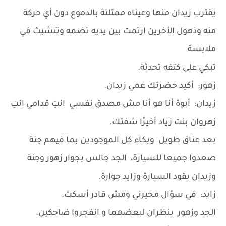
يقترب زيدان منها وعيناه ممتلئة بالدموع دون أي حركة
منه وذهول الأخرين ارتمت بين يديه تضمه وتتشبث في
ملابسة
تبكي على كتفه تحدثة.
زهور: أكيد حضرتك عمي زيدان.
زيدان: أيوة أنا هو أنا مش مصدق نفسي انتِ قدامي انتِ
زهروان بنت زياد أخيرًا شفتك.
بعد عناق طويل وبكاء كل الموجودين بما فيهم جنة
صعدوا جميعا للسيارة، الجد جالس بجوار زهور وجنة
وزيدان يقود السيارة وزايد جوارة.
زايد: في سؤال محيرني ومش قادر أسكت.
الجد وزهور ينظران لبعضهما و انفجروا ضاحكين.