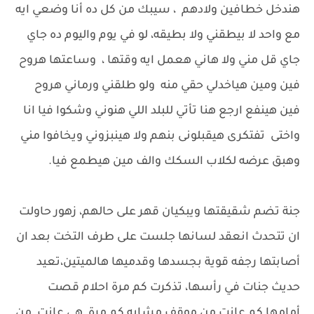
هندخل خطافين ولادهم ، سيبك من كل ده أنا وضعي ايه
مع واحد لا بيطقني ولا بطيقه، لو في يوم واليوم ده جاي
جاي قل مني ولا هاني هعمل ايه وقتها ، وساعتها هروح
فين ومين هياخدلي حقي منه ولو طلقني ورماني هروح
فين هينفع ارجع هنا تأتي للبلد اللي هنوني وشكوا فيا انا
واختى تفتكرى هيقبلونى بنهم ولا هينبزوني ويخافوا مني
وهبق عرضه لكلاب السكك والف مين هيطمع فيا.
جنة تضم شقيقتها ويبكيان قهر على حالهم، زهور حاولت
ان تتحدث انعقد لسانها جلست على طرف التخت بعد ان
أصابتها رجفه قوية بجسدها وقدميها هالميتين،تعيد
حديث جنات في رأسها، تذكرت كم مرة احلام قصت
أمامها كم عانت من موقف مشابه كم مرة هى عانت من