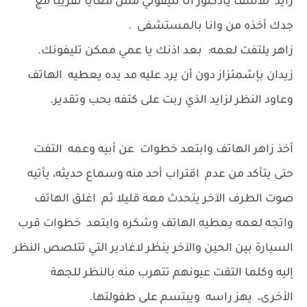
زايد للاسف يادكتور انا تليفوني مش معايا تقريبا مع
جدك أخذه من وانا بالمستشفى .
زاهر يلتفت لعمه: بعد اذنك يا عمي ممكن تليفونك.
زيدان بإشمئزاز دون أن يرد عليه مد يده يعطيه الهاتف
وعاود النظر لزايد الذي ربت على كتفه بحب وتقدير.
أخذ زاهر الهاتف وابتعد خطوات عن أبيه وعمه التفت
حتى يتأكد من عدم اقتراب أحد منه وسماع حديثه، يأتيه
صوت الطرف الآخر يتحدث معه قليلا ثم اغلق الهاتف
واتجه لعمه يعطيه الهاتف وشكره وابتعد خطوات قرب
السيارة بين الحين والآخر ينظر لاغادير التي تتلصص النظر
إليه وكلما التقت عيونهم تتهرب منه بالنظر للجهة
الأخرى، يهز راسه ويبتسم على طفولتها.