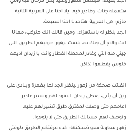
الجد بغيظ: هيفضل متهور وعنيد بس فرحان فيه واللي
هتعمله جنات وغادير فيه، يلا احنا على العربية التانية
حازم: هى العربية هتاخدنا احنا السبعة.
الجد ينظر له باستهزاء: ومين قالك انك هتركب، معانا
انت والاخ أل جنك ده، يلتفت لزهور عرفيهم الطريق اللي
جيتي منه انتي وغادر لمحطة القطار وانت يا زيدان اديهم
فلوس يقطعوا تذاكر.
انفلتت ضحكة من زهور لينظر الجد لها بغمزة وينادى على
زين أن يأتي، يعطي زيدان النقود لهم وتسير غادير
امامهم حتى وصلت لمفترق طرق تشير لهم عليه،
وتوصف لهم مسالك الطريق حتى لا يتوهوا.
زهور محاولة محو ضحكتها: كده عرفتكم الطريق دلوقتي