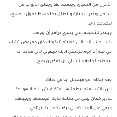
الأخرى من السيارة ويصعد بها ويغلق الأبواب من
الداخل ويدير السيارة وينطلق بها وسط ذهول الجميع،
ليضحك زايد
وينظر لشقيقه الذي يصرخ بزاهر أن يتوقف.
زايد: مش انت اللي عطيته تليفونك كان مفروض تشك
في نيته أنا ابوه مردتش اديله تليفوني لاني متأكد إنه
بيخطط لحاجة و ثبت لي ان تفكيرى صح.
جنة ببكاء: هو هيعمل ايه في جنات.
زين يقترب منها يطمئنها: متخافيش يا جنة هو أخذ
غادير كمان يبقى فى دماغه حاجه هيعملها ويجيبهم
ويجي على البيت.تعالي نركب العربية ترتاحي .