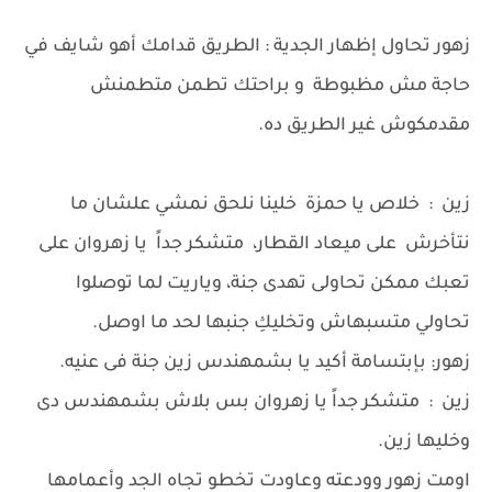
زهور تحاول إظهار الجدية : الطريق قدامك أهو شايف في
حاجة مش مظبوطة و براحتك تطمن متطمنش
مقدمكوش غير الطريق ده.
زين : خلاص يا حمزة خلينا نلحق نمشي علشان ما
نتأخرش على ميعاد القطار، متشكر جداً يا زهروان على
تعبك ممكن تحاولى تهدى جنة، وياريت لما توصلوا
تحاولي متسبهاش وتخليكِ جنبها لحد ما اوصل.
زهور: بإبتسامة أكيد يا بشمهندس زين جنة فى عنيه.
زين : متشكر جداً يا زهروان بس بلاش بشمهندس دى
وخليها زين.
اومت زهور وودعته وعاودت تخطو تجاه الجد وأعمامها